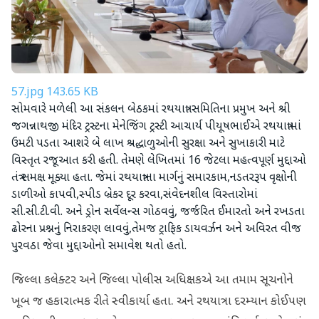
57.jpg
143.65 KB
સોમવારે મળેલી આ સંકલન બેઠકમાં રથયાત્રા સમિતિના પ્રમુખ અને શ્રી
જગન્નાથજી મંદિર ટ્રસ્ટના મેનેજિંગ ટ્રસ્ટી આચાર્ય પીયૂષભાઈએ રથયાત્રામાં
ઉમટી પડતા આશરે બે લાખ શ્રદ્ધાળુઓની સુરક્ષા અને સુખાકારી માટે
વિસ્તૃત રજૂઆત કરી હતી. તેમણે લેખિતમાં 16 જેટલા મહત્વપૂર્ણ મુદ્દાઓ
તંત્ર સમક્ષ મૂક્યા હતા. જેમાં રથયાત્રાના માર્ગનું સમારકામ,નડતરરૂપ વૃક્ષોની
ડાળીઓ કાપવી,સ્પીડ બ્રેકર દૂર કરવા,સંવેદનશીલ વિસ્તારોમાં
સી.સી.ટી.વી. અને ડ્રોન સર્વેલન્સ ગોઠવવું, જર્જરિત ઈમારતો અને રખડતા
ઢોરના પ્રશ્નનું નિરાકરણ લાવવું,તેમજ ટ્રાફિક ડાયવર્ઝન અને અવિરત વીજ
પુરવઠા જેવા મુદ્દાઓનો સમાવેશ થતો હતો.
​જિલ્લા કલેક્ટર અને જિલ્લા પોલીસ અધિક્ષકએ આ તમામ સૂચનોને
ખૂબ જ હકારાત્મક રીતે સ્વીકાર્યા હતા. અને રથયાત્રા દરમ્યાન કોઈપણ