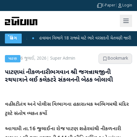
E-Paper
|
Login
ફફડાટ
બ્રેકિંગ
●
હવામાન વિભાગે 18 રાજ્યો માટે ભારે વરસાદની ચેતવણી જારી કરી
●
સિદ
6 જુલાઈ, 2026
|
Super Admin
Bookmark
પાટણ
પાટણમાં નીકળનારી ભગવાન શ્રી જગન્નાથજીની
રથયાત્રાને લઈ કલેક્ટરે સંકલનની બેઠક બોલાવી
​વહીવટી તંત્ર અને પોલીસ વિભાગના હકારાત્મક અભિગમથી મંદિર
ટ્રસ્ટે સંતોષ વ્યકત કર્યો
આગામી તા.16 જુલાઈના રોજ પાટણ શહેરમાંથી નીકળનારી