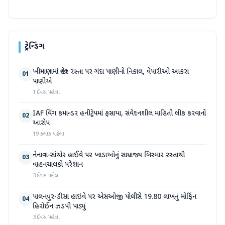
ટ્રેન્ડિંગ
ખીમાણામાં જાહેર રસ્તા પર ગંદા પાણીનો નિકાલ, વેપારીઓ આકરા
01
પાણીએ
1 દિવસ પહેલા
IAF વિંગ કમાન્ડર હનીટ્રેપમાં ફસાયા, સંવેદનશીલ માહિતી લીક કરવાનો
02
આરોપ
19 કલાક પહેલા
નેનાવા-સાંચોર હાઈવે પર ખાડાઓનું સામ્રાજ્ય બિસ્માર રસ્તાથી
03
વાહનચાલકો પરેશાન
3 દિવસ પહેલા
પાલનપુર-ડીસા હાઇવે પર એસઓજી પોલીસે 19.80 લાખનું મોર્ફિન
04
હિરોઈન ઝડપી પાડ્યું
3 દિવસ પહેલા