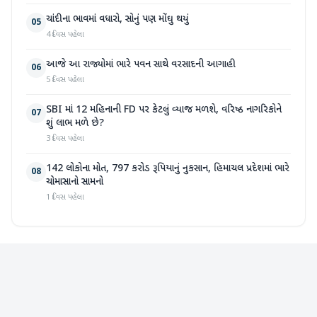
ચાંદીના ભાવમાં વધારો, સોનું પણ મોંઘુ થયું
05
4 દિવસ પહેલા
આજે આ રાજ્યોમાં ભારે પવન સાથે વરસાદની આગાહી
06
5 દિવસ પહેલા
SBI માં 12 મહિનાની FD પર કેટલું વ્યાજ મળશે, વરિષ્ઠ નાગરિકોને
07
શું લાભ મળે છે?
3 દિવસ પહેલા
142 લોકોના મોત, 797 કરોડ રૂપિયાનું નુકસાન, હિમાચલ પ્રદેશમાં ભારે
08
ચોમાસાનો સામનો
1 દિવસ પહેલા