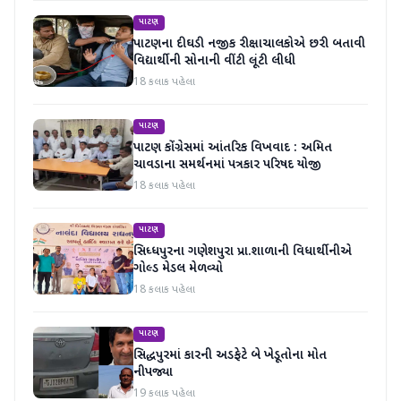
પાટણ
પાટણના દીઘડી નજીક રીક્ષાચાલકોએ છરી બતાવી
વિદ્યાર્થીની સોનાની વીંટી લૂંટી લીધી
18 કલાક પહેલા
પાટણ
પાટણ કોંગ્રેસમાં આંતરિક વિખવાદ : અમિત
ચાવડાના સમર્થનમાં પત્રકાર પરિષદ યોજી
18 કલાક પહેલા
પાટણ
સિધ્ધપુરના ગણેશપુરા પ્રા.શાળાની વિધાર્થીનીએ
ગોલ્ડ મેડલ મેળવ્યો
18 કલાક પહેલા
પાટણ
સિદ્ધપુરમાં કારની અડફેટે બે ખેડૂતોના મોત
નીપજ્યા
19 કલાક પહેલા