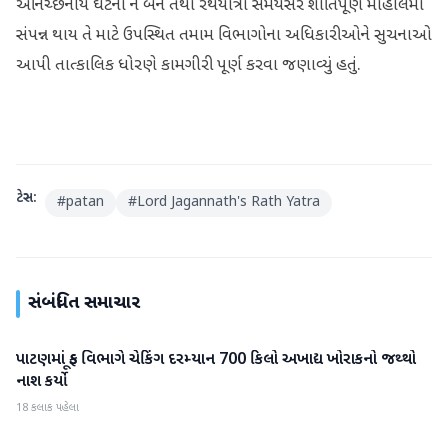
અનિચ્છનીય ઘટના ન બને તથા રથયાત્રા સમયસર શાંતિપૂર્ણ માહોલમાં
સંપન્ન થાય તે માટે ઉપસ્થિત તમામ વિભાગોના અધિકારીઓને સુચનાઓ
આપી તાત્કાલિક ધોરણે કામગીરી પૂર્ણ કરવા જણાવ્યું હતું.
ટેગ્સ:
#
patan
#
Lord Jagannath's Rath Yatra
સંબંધિત સમાચાર
પાટણમાં ફૂડ વિભાગે ચેકિંગ દરમ્યાન 700 કિલો અખાદ્ય ખોરાકનો જથ્થો
પાટણ
નાશ કર્યો
18 કલાક પહેલા