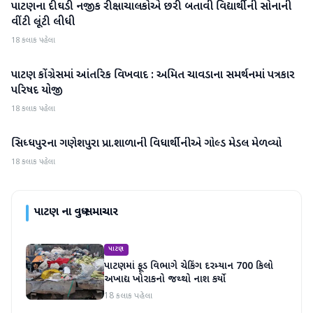
પાટણના દીઘડી નજીક રીક્ષાચાલકોએ છરી બતાવી વિદ્યાર્થીની સોનાની
પાટણ
વીંટી લૂંટી લીધી
18 કલાક પહેલા
પાટણ કોંગ્રેસમાં આંતરિક વિખવાદ : અમિત ચાવડાના સમર્થનમાં પત્રકાર
પાટણ
પરિષદ યોજી
18 કલાક પહેલા
સિધ્ધપુરના ગણેશપુરા પ્રા.શાળાની વિધાર્થીનીએ ગોલ્ડ મેડલ મેળવ્યો
પાટણ
18 કલાક પહેલા
પાટણ
ના વધુ સમાચાર
પાટણ
પાટણમાં ફૂડ વિભાગે ચેકિંગ દરમ્યાન 700 કિલો
અખાદ્ય ખોરાકનો જથ્થો નાશ કર્યો
18 કલાક પહેલા