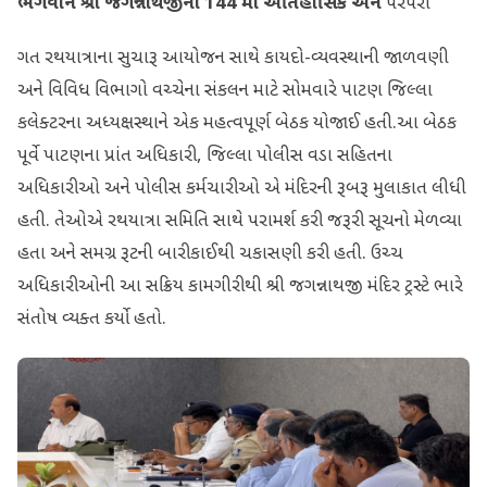
ભગવાન શ્રી જગન્નાથજીની 144 મી ઐતિહાસિક અને
પરંપરા
ગત રથયાત્રાના સુચારૂ આયોજન સાથે કાયદો-વ્યવસ્થાની જાળવણી
અને વિવિધ વિભાગો વચ્ચેના સંકલન માટે સોમવારે પાટણ જિલ્લા
કલેક્ટરના અધ્યક્ષસ્થાને એક મહત્વપૂર્ણ બેઠક યોજાઈ હતી.આ બેઠક
પૂર્વે પાટણના પ્રાંત અધિકારી, જિલ્લા પોલીસ વડા સહિતના
અધિકારીઓ અને પોલીસ કર્મચારીઓ એ મંદિરની રૂબરૂ મુલાકાત લીધી
હતી. તેઓએ રથયાત્રા સમિતિ સાથે પરામર્શ કરી જરૂરી સૂચનો મેળવ્યા
હતા અને સમગ્ર રૂટની બારીકાઈથી ચકાસણી કરી હતી. ઉચ્ચ
અધિકારીઓની આ સક્રિય કામગીરીથી શ્રી જગન્નાથજી મંદિર ટ્રસ્ટે ભારે
સંતોષ વ્યક્ત કર્યો હતો.