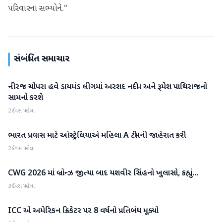
પરિવારના સભ્યોને."
સંબંધિત સમાચાર
નીરજ ચોપરા હવે ડાયમંડ લીગમાં અરશદ નદીમ અને રૂમેશ પાથિરાજનો
રમતગમત
સામનો કરશે
2 દિવસ પહેલા
ભારત પ્રવાસ માટે ઓસ્ટ્રેલિયાએ મહિલા A ટીમની જાહેરાત કરી
રમતગમત
2 દિવસ પહેલા
CWG 2026 માં બ્રોન્ઝ જીત્યા બાદ યશવીર સિંહનો ખુલાસો, કહ્યું...
રમતગમત
3 દિવસ પહેલા
ICC એ અમેરિકન ક્રિકેટર પર 8 વર્ષનો પ્રતિબંધ મૂક્યો
રમતગમત