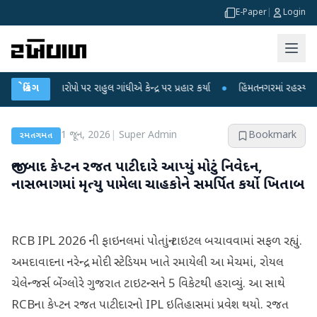
E-Paper
|
Login
ા આરોપો પર રાહુલ ગાંધીએ કેન્દ્ર પર પ્રહાર કર્યા
બ્રેકિંગ
●
હિંમતનગરમાં રહસ્યમય વાયરસ ક
1 જૂન, 2026
|
Super Admin
Bookmark
રમતગમત
જીત બાદ કેપ્ટન રજત પાટીદારે આપ્યું મોટું નિવેદન,
નાસભાગમાં મૃત્યુ પામેલા ચાહકોને સમર્પિત કર્યો ખિતાબ
RCB IPL 2026 ની ફાઇનલમાં પોતાનું ટાઇટલ બચાવવામાં સફળ રહ્યું.
અમદાવાદના નરેન્દ્ર મોદી સ્ટેડિયમ ખાતે રમાયેલી આ મેચમાં, રોયલ
ચેલેન્જર્સ બેંગ્લોરે ગુજરાત ટાઇટન્સને 5 વિકેટથી હરાવ્યું. આ સાથે
RCBના કેપ્ટન રજત પાટીદારનો IPL ઇતિહાસમાં પ્રવેશ થયો. રજત