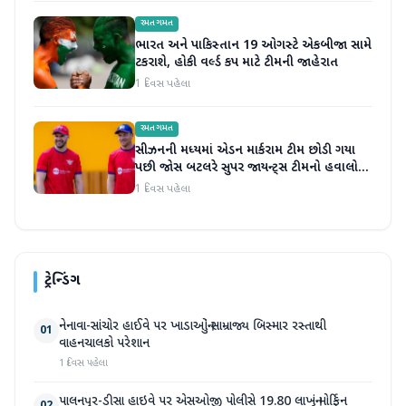
રમતગમત
ભારત અને પાકિસ્તાન 19 ઓગસ્ટે એકબીજા સામે
ટકરાશે, હોકી વર્લ્ડ કપ માટે ટીમની જાહેરાત
1 દિવસ પહેલા
રમતગમત
સીઝનની મધ્યમાં એડન માર્કરામ ટીમ છોડી ગયા
પછી જોસ બટલરે સુપર જાયન્ટ્સ ટીમનો હવાલો
સંભાળ્યો
1 દિવસ પહેલા
ટ્રેન્ડિંગ
નેનાવા-સાંચોર હાઈવે પર ખાડાઓનું સામ્રાજ્ય બિસ્માર રસ્તાથી
01
વાહનચાલકો પરેશાન
1 દિવસ પહેલા
પાલનપુર-ડીસા હાઇવે પર એસઓજી પોલીસે 19.80 લાખનું મોર્ફિન