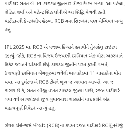
પાટીદાર સતત બે IPL ટાઇટલ જીતનાર ત્રીજા કેપ્ટન બન્યા. આ પહેલા,
રોહિત શર્મા અને મહેન્દ્ર સિંહ ધોનીએ આ સિદ્ધિ મેળવી હતી.
પાટીદારની કેપ્ટનશીપ હેઠળ, RCB ગયા સિઝનમાં પણ ચેમ્પિયન બન્યું
હતું.
IPL 2025 માં, RCB એ પંજાબ કિંગ્સને હરાવીને તેનું પહેલું ટાઇટલ
જીત્યું. જોકે, RCB ના વિજય ઉજવણી દરમિયાન એક મોટા અકસ્માતે
ક્રિકેટ જગતને ચોંકાવી દીધું. ટાઇટલ જીતીને પરત ફરતી વખતે,
ઉજવણી દરમિયાન બેંગલુરુમાં થયેલી ભાગદોડમાં 11 ચાહકોના મોત
થયા. આ દુર્ઘટનાએ RCB ટીમને ખૂબ જ આઘાત આપ્યો. આ જ
કારણ છે કે, સતત બીજી વખત ટાઇટલ જીત્યા પછી, રજત પાટીદારે
ગયા વર્ષે ભાગદોડમાં જીવ ગુમાવનારા ચાહકોને યાદ કરીને એક
મહત્વપૂર્ણ નિવેદન આપ્યું હતું.
રોયલ ચેલેન્જર્સ બેંગ્લોર (RCB) ના કેપ્ટન રજત પાટીદારે RCB નું બીજું