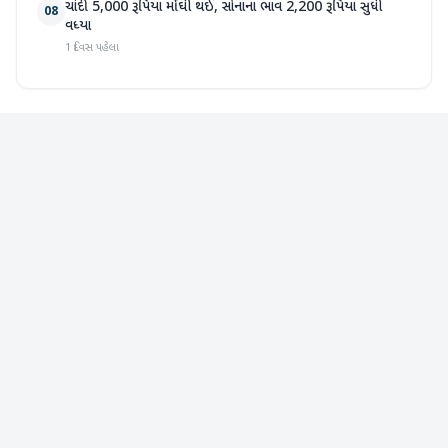
ચાંદી 5,000 રૂપિયા મોંઘી થઈ, સોનાના ભાવ 2,200 રૂપિયા સુધી
08
વધ્યા
1 દિવસ પહેલા