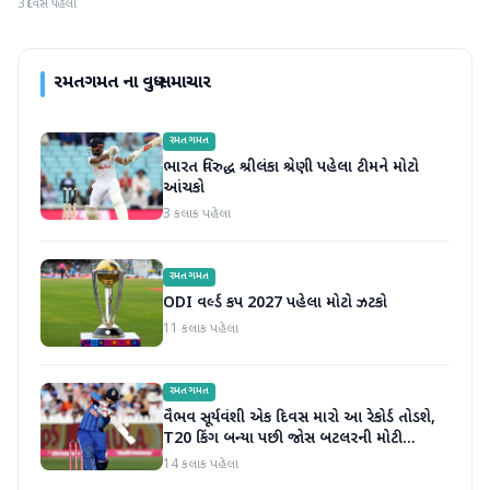
3 દિવસ પહેલા
રમતગમત
ના વધુ સમાચાર
રમતગમત
ભારત વિરુદ્ધ શ્રીલંકા શ્રેણી પહેલા ટીમને મોટો
આંચકો
3 કલાક પહેલા
રમતગમત
ODI વર્લ્ડ કપ 2027 પહેલા મોટો ઝટકો
11 કલાક પહેલા
રમતગમત
વૈભવ સૂર્યવંશી એક દિવસ મારો આ રેકોર્ડ તોડશે,
T20 કિંગ બન્યા પછી જોસ બટલરની મોટી
ભવિષ્યવાણી
14 કલાક પહેલા