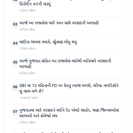
02
હિરોઈન ઝડપી પાડ્યું
1 દિવસ પહેલા
આજે આ રાજ્યોમાં ભારે પવન સાથે વરસાદની આગાહી
03
2 દિવસ પહેલા
ચાંદીના ભાવમાં વધારો, સોનું પણ મોંઘુ થયું
04
2 દિવસ પહેલા
આજે ગુજરાત સહિત આ રાજ્યોમાં ભારેથી અતિભારે વરસાદની
05
આગાહી
6 દિવસ પહેલા
SBI માં 12 મહિનાની FD પર કેટલું વ્યાજ મળશે, વરિષ્ઠ નાગરિકોને
06
શું લાભ મળે છે?
14 કલાક પહેલા
ગુજરાતમાં ભારે વરસાદને લઈને રેડ એલર્ટ જાહેર, ઘણા જિલ્લાઓમાં
07
શાળાઓ અને કોલેજો બંધ
6 દિવસ પહેલા