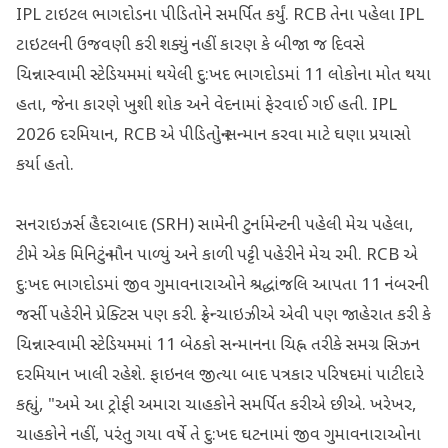
IPL ટાઇટલ ભાગદોડના પીડિતોને સમર્પિત કર્યું. RCB તેના પહેલા IPL
ટાઇટલની ઉજવણી કરી શક્યું નહીં કારણ કે બીજા જ દિવસે
ચિન્નાસ્વામી સ્ટેડિયમમાં થયેલી દુ:ખદ ભાગદોડમાં 11 લોકોના મોત થયા
હતા, જેના કારણે ખુશી શોક અને વેદનામાં ફેરવાઈ ગઈ હતી. IPL
2026 દરમિયાન, RCB એ પીડિતોનું સન્માન કરવા માટે ઘણા પ્રયાસો
કર્યા હતો.
સનરાઇઝર્સ હૈદરાબાદ (SRH) સામેની ટુર્નામેન્ટની પહેલી મેચ પહેલા,
ટીમે એક મિનિટનું મૌન પાળ્યું અને કાળી પટ્ટી પહેરીને મેચ રમી. RCB એ
દુ:ખદ ભાગદોડમાં જીવ ગુમાવનારાઓને શ્રદ્ધાંજલિ આપતા 11 નંબરની
જર્સી પહેરીને પ્રેક્ટિસ પણ કરી. ફ્રેન્ચાઇઝીએ એવી પણ જાહેરાત કરી કે
ચિન્નાસ્વામી સ્ટેડિયમમાં 11 બેઠકો સન્માનના ચિહ્ન તરીકે સમગ્ર સિઝન
દરમિયાન ખાલી રહેશે. ફાઇનલ જીત્યા બાદ પત્રકાર પરિષદમાં પાટીદારે
કહ્યું, "અમે આ ટ્રોફી અમારા ચાહકોને સમર્પિત કરીએ છીએ. ખરેખર,
ચાહકોને નહીં, પરંતુ ગયા વર્ષે તે દુ:ખદ ઘટનામાં જીવ ગુમાવનારાઓના