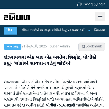
E-Paper
|
Login
ક્ષા લીકના આરોપો પર રાહુલ ગાંધીએ કેન્દ્ર પર પ્રહાર કર્યા
બ્રેકિંગ
●
હિંમતનગરમાં રહસ્યમય
21 ફેબ્રુઆરી, 2025
|
Super Admin
Bookmark
આંતરરાષ્ટ્રીય
ઇઝરાયલમાં એક બાદ એક બસોમાં વિસ્ફોટ, પોલીસે
કહ્યું- 'લોકોએ સાવધાન રહેવું જોઈએ'
ઇઝરાયલમાં એક પછી એક અનેક બસોમાં વિસ્ફોટ થયાના અહેવાલો
આવ્યા છે. પોલીસે તેને સંભવિત આતંકવાદી હુમલો ગણાવ્યો છે. આ
ઘટનામાં કોઈ જાનહાનિના અહેવાલ નથી. તપાસ દરમિયાન, બે અન્ય
બસોમાંથી વધારાના વિસ્ફોટકો મળી આવ્યા હતા. અધિકારીઓએ લોકોને
સાવધાન રહેવા અપીલ કરી છે.
પોલીસે તપાસ શરૂ કરી
"પ્રારંભિક અહેવાલો