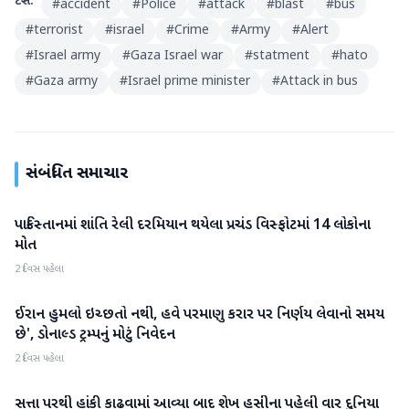
ટેગ્સ:
#
accident
#
Police
#
attack
#
blast
#
bus
#
terrorist
#
israel
#
Crime
#
Army
#
Alert
#
Israel army
#
Gaza Israel war
#
statment
#
hato
#
Gaza army
#
Israel prime minister
#
Attack in bus
સંબંધિત સમાચાર
પાકિસ્તાનમાં શાંતિ રેલી દરમિયાન થયેલા પ્રચંડ વિસ્ફોટમાં 14 લોકોના
આંતરરાષ્ટ્રીય
મોત
2 દિવસ પહેલા
ઈરાન હુમલો ઇચ્છતો નથી, હવે પરમાણુ કરાર પર નિર્ણય લેવાનો સમય
આંતરરાષ્ટ્રીય
છે', ડોનાલ્ડ ટ્રમ્પનું મોટું નિવેદન
2 દિવસ પહેલા
સત્તા પરથી હાંકી કાઢવામાં આવ્યા બાદ શેખ હસીના પહેલી વાર દુનિયા
આંતરરાષ્ટ્રીય