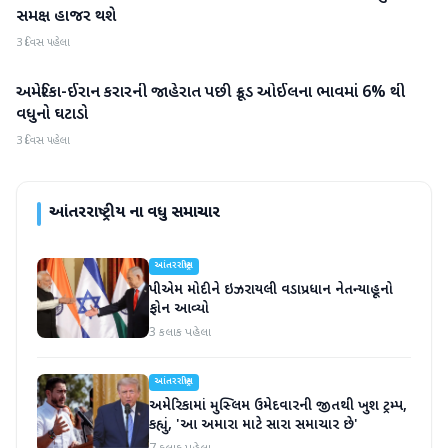
સમક્ષ હાજર થશે
3 દિવસ પહેલા
અમેરિકા-ઈરાન કરારની જાહેરાત પછી ક્રૂડ ઓઈલના ભાવમાં 6% થી
આંતરરાષ્ટ્રીય
વધુનો ઘટાડો
3 દિવસ પહેલા
આંતરરાષ્ટ્રીય
ના વધુ સમાચાર
આંતરરાષ્ટ્રીય
પીએમ મોદીને ઇઝરાયલી વડાપ્રધાન નેતન્યાહૂનો
ફોન આવ્યો
3 કલાક પહેલા
આંતરરાષ્ટ્રીય
અમેરિકામાં મુસ્લિમ ઉમેદવારની જીતથી ખુશ ટ્રમ્પ,
કહ્યું, 'આ અમારા માટે સારા સમાચાર છે'