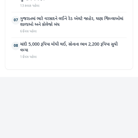
13 કલાક પહેલા
ગુજરાતમાં ભારે વરસાદને લઈને રેડ એલર્ટ જાહેર, ઘણા જિલ્લાઓમાં
07
શાળાઓ અને કોલેજો બંધ
6 દિવસ પહેલા
ચાંદી 5,000 રૂપિયા મોંઘી થઈ, સોનાના ભાવ 2,200 રૂપિયા સુધી
08
વધ્યા
1 દિવસ પહેલા