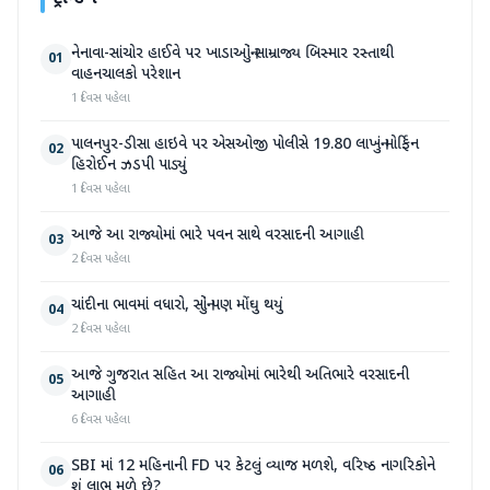
નેનાવા-સાંચોર હાઈવે પર ખાડાઓનું સામ્રાજ્ય બિસ્માર રસ્તાથી
01
વાહનચાલકો પરેશાન
1 દિવસ પહેલા
પાલનપુર-ડીસા હાઇવે પર એસઓજી પોલીસે 19.80 લાખનું મોર્ફિન
02
હિરોઈન ઝડપી પાડ્યું
1 દિવસ પહેલા
આજે આ રાજ્યોમાં ભારે પવન સાથે વરસાદની આગાહી
03
2 દિવસ પહેલા
ચાંદીના ભાવમાં વધારો, સોનું પણ મોંઘુ થયું
04
2 દિવસ પહેલા
આજે ગુજરાત સહિત આ રાજ્યોમાં ભારેથી અતિભારે વરસાદની
05
આગાહી
6 દિવસ પહેલા
SBI માં 12 મહિનાની FD પર કેટલું વ્યાજ મળશે, વરિષ્ઠ નાગરિકોને
06
શું લાભ મળે છે?