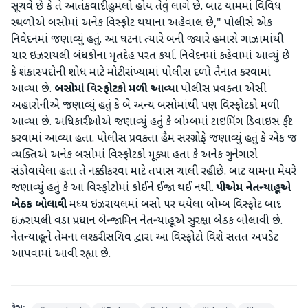
સૂચવે છે કે તે આતંકવાદી હુમલો હોય તેવું લાગે છે. બાટ યામમાં વિવિધ
સ્થળોએ બસોમાં અનેક વિસ્ફોટ થયાના અહેવાલ છે," પોલીસે એક
નિવેદનમાં જણાવ્યું હતું. આ ઘટના ત્યારે બની જ્યારે હમાસે ગાઝામાંથી
ચાર ઇઝરાયલી બંધકોના મૃતદેહ પરત કર્યા. નિવેદનમાં કહેવામાં આવ્યું છે
કે શંકાસ્પદોની શોધ માટે મોટી સંખ્યામાં પોલીસ દળો તૈનાત કરવામાં
આવ્યા છે.
બસોમાં વિસ્ફોટકો મળી આવ્યા
પોલીસ પ્રવક્તા એસી
અહારોનીએ જણાવ્યું હતું કે બે અન્ય બસોમાંથી પણ વિસ્ફોટકો મળી
આવ્યા છે. અધિકારીઓએ જણાવ્યું હતું કે બોમ્બમાં ટાઇમિંગ ડિવાઇસ ફીટ
કરવામાં આવ્યા હતા. પોલીસ પ્રવક્તા હૈમ સરગ્રોફે જણાવ્યું હતું કે એક જ
વ્યક્તિએ અનેક બસોમાં વિસ્ફોટકો મૂક્યા હતા કે અનેક ગુનેગારો
સંડોવાયેલા હતા તે નક્કી કરવા માટે તપાસ ચાલી રહી છે. બાટ યામના મેયરે
જણાવ્યું હતું કે આ વિસ્ફોટોમાં કોઈને ઈજા થઈ નથી.
પીએમ નેતન્યાહૂએ
બેઠક બોલાવી
મધ્ય ઇઝરાયલમાં બસો પર થયેલા બોમ્બ વિસ્ફોટ બાદ
ઇઝરાયલી વડા પ્રધાન બેન્જામિન નેતન્યાહૂએ સુરક્ષા બેઠક બોલાવી છે.
નેતન્યાહૂને તેમના લશ્કરી સચિવ દ્વારા આ વિસ્ફોટો વિશે સતત અપડેટ
આપવામાં આવી રહ્યા છે.