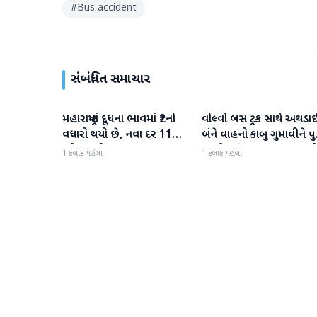
#
Bus accident
સંબંધિત સમાચાર
મહારાષ્ટ્રમાં દૂધના ભાવમાં ₹2નો
વોલ્વો બસ ટ્રક સાથે અથડા
રાષ્ટ્રીય
રાષ્ટ્રીય
વધારો થયો છે, નવા દર 11
બંને વાહનો કાબુ ગુમાવીને પ
ઓગસ્ટથી અમલમાં
પરથી પડી ગયા, 40 મુસાફર
1 કલાક પહેલા
1 કલાક પહેલા
ઘાયલ