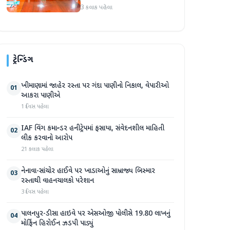
વાટાઘાટો નિષ્ફળ; પિયુષ મિશ્રા
3 કલાક પહેલા
પણ પહોંચ્યા
ટ્રેન્ડિંગ
ખીમાણામાં જાહેર રસ્તા પર ગંદા પાણીનો નિકાલ, વેપારીઓ
01
આકરા પાણીએ
1 દિવસ પહેલા
IAF વિંગ કમાન્ડર હનીટ્રેપમાં ફસાયા, સંવેદનશીલ માહિતી
02
લીક કરવાનો આરોપ
21 કલાક પહેલા
નેનાવા-સાંચોર હાઈવે પર ખાડાઓનું સામ્રાજ્ય બિસ્માર
03
રસ્તાથી વાહનચાલકો પરેશાન
3 દિવસ પહેલા
પાલનપુર-ડીસા હાઇવે પર એસઓજી પોલીસે 19.80 લાખનું
04
મોર્ફિન હિરોઈન ઝડપી પાડ્યું