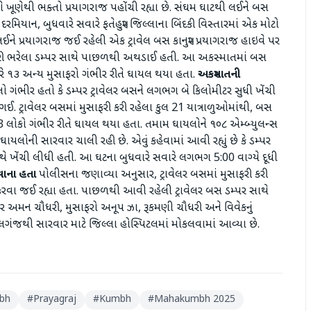
 ખૂણે ખૂણેથી ભક્તો પ્રયાગરાજ પહોંચી રહ્યા છે. સંઘમ ઘાટથી લઈને બસ
છે. દરમિયાન, બુધવારે સવારે ફતેહપુર જિલ્લાના બિંદકી વિસ્તારમાં એક મોટો
 લઈને પ્રયાગરાજ જઈ રહેલી એક ટ્રાવેલ બસ કાનપુર પ્રયાગરાજ હાઇવે પર
 કાંકરી ભરેલા ડમ્પર સાથે પાછળથી અથડાઈ હતી. આ અકસ્માતમાં બસ
રે ૧૩ અન્ય મુસાફરો ગંભીર રીતે ઘાયલ થયા હતા.
અકસ્માતની
 ગંભીર હતો કે ડમ્પર ટ્રાવેલર બસને લગભગ બે કિલોમીટર સુધી ખેંચી
 ટ્રાવેલર બસમાં મુસાફરી કરી રહેલા કુલ 21 યાત્રાળુઓમાંથી, બસ
 13 લોકો ગંભીર રીતે ઘાયલ થયા હતા. તમામ ઘાયલોને ૧૦૮ એમ્બ્યુલન્સ
ાયલોની સારવાર ચાલી રહી છે. એવું કહેવામાં આવી રહ્યું છે કે ડમ્પર
થે ખેંચી લીધી હતી. આ ઘટના બુધવારે સવારે લગભગ 5:00 વાગ્યે દૂધી
વાના હતા
પોલીસના જણાવ્યા અનુસાર, ટ્રાવેલર બસમાં મુસાફરી કરી
ન કરવા જઈ રહ્યા હતા. પાછળથી આવી રહેલી ટ્રાવેલર બસ ડમ્પર સાથે
અમન ચૌધરી, મુસાફરો અનૂપ ઝા, રૂકમણી ચૌધરી અને વિવેકનું
લગંજથી સારવાર માટે જિલ્લા હોસ્પિટલમાં મોકલવામાં આવ્યા છે.
bh
#
Prayagraj
#
Kumbh
#
Mahakumbh 2025