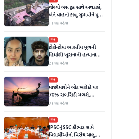
વોલ્વો બસ ટ્રક સાથે અથડાઈ,
બંને વાહનો કાબુ ગુમાવીને પુલ
પરથી પડી ગયા, 40 મુસાફરો
1 કલાક પહેલા
ઘાયલ
રાષ્ટ્રીય
ટોરોન્ટોમાં ભારતીય મૂળની
હિમાંશી ખુરાનાની હત્યાના
આરોપીને સાત મહિનાથી ફરાર
2 કલાક પહેલા
રહ્યા બાદ ધરપકડ કરવામાં
આવી
રાષ્ટ્રીય
માછીમારોને બોટ ખરીદી પર
70% સબસિડી મળશે,
હિમાચલ સરકાર કાસ્ટ નેટ અને
3 કલાક પહેલા
ગિલ નેટ પર 90% સબસિડી
આપશે
રાષ્ટ્રીય
JPSC-JSSC કૌભાંડ સામે
વિદ્યાર્થીઓનો વિરોધ ચાલુ,