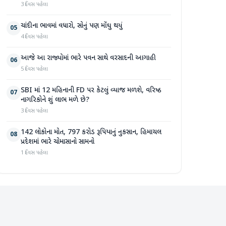
3 દિવસ પહેલા
ચાંદીના ભાવમાં વધારો, સોનું પણ મોંઘુ થયું
05
4 દિવસ પહેલા
આજે આ રાજ્યોમાં ભારે પવન સાથે વરસાદની આગાહી
06
5 દિવસ પહેલા
SBI માં 12 મહિનાની FD પર કેટલું વ્યાજ મળશે, વરિષ્ઠ
07
નાગરિકોને શું લાભ મળે છે?
3 દિવસ પહેલા
142 લોકોના મોત, 797 કરોડ રૂપિયાનું નુકસાન, હિમાચલ
08
પ્રદેશમાં ભારે ચોમાસાનો સામનો
1 દિવસ પહેલા