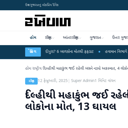
ઉત્તર ગુજરાતનું લોકપ્રિય દૈનિક
હોમ
રાષ્ટ્રીય
આંતરરાષ્ટ્રીય
ગુજરાત
ઉત્તર ગુજ
 વાયરસ કે ચાંદીપુરા? 6 બાળકોના મોતથી ફફડાટ
બ્રેકિંગ
●
હવામાન વિભાગે 18 રાજ્યો માટે 
હોમ
/
રાષ્ટ્રીય
/
દિલ્હીથી મહાકુંભ જઈ રહેલી બસને નડ્યો અકસ્માત, 4 લોક
12 ફેબ્રુઆરી, 2025
|
Super Admin
1
મિનિટ વાંચન
રાષ્ટ્રીય
દિલ્હીથી મહાકુંભ જઈ રહે
લોકોના મોત, 13 ઘાયલ