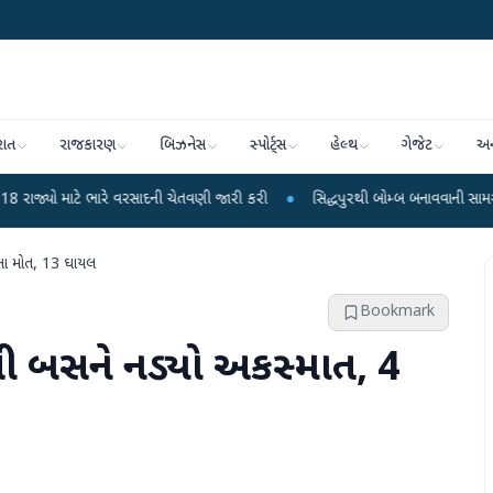
રાત
રાજકારણ
બિઝનેસ
સ્પોર્ટ્સ
હેલ્થ
ગેજેટ
અન
ભારે વરસાદની ચેતવણી જારી કરી
●
સિદ્ધપુરથી બોમ્બ બનાવવાની સામગ્રી સાથે જૈશના 
ોના મોત, 13 ઘાયલ
Bookmark
લી બસને નડ્યો અકસ્માત, 4