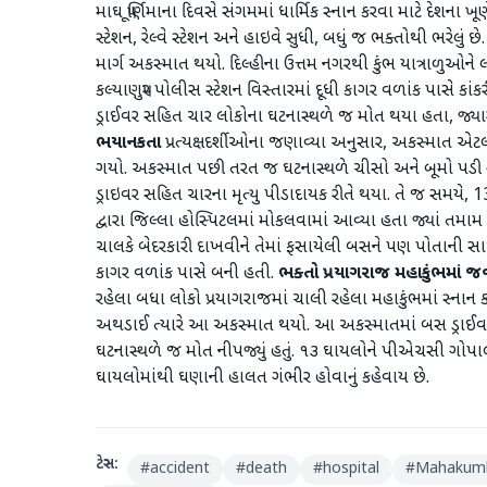
માઘ પૂર્ણિમાના દિવસે સંગમમાં ધાર્મિક સ્નાન કરવા માટે દેશના
સ્ટેશન, રેલ્વે સ્ટેશન અને હાઇવે સુધી, બધું જ ભક્તોથી ભરેલું 
માર્ગ અકસ્માત થયો. દિલ્હીના ઉત્તમ નગરથી કુંભ યાત્રાળુઓને
કલ્યાણપુર પોલીસ સ્ટેશન વિસ્તારમાં દૂધી કાગર વળાંક પાસે
ડ્રાઈવર સહિત ચાર લોકોના ઘટનાસ્થળે જ મોત થયા હતા, જ્યા
ભયાનકતા
પ્રત્યક્ષદર્શીઓના જણાવ્યા અનુસાર, અકસ્માત એટલો
ગયો. અકસ્માત પછી તરત જ ઘટનાસ્થળે ચીસો અને બૂમો પડી ગઈ.
ડ્રાઇવર સહિત ચારના મૃત્યુ પીડાદાયક રીતે થયા. તે જ સમયે,
દ્વારા જિલ્લા હોસ્પિટલમાં મોકલવામાં આવ્યા હતા જ્યાં તમામ ઘ
ચાલકે બેદરકારી દાખવીને તેમાં ફસાયેલી બસને પણ પોતાની સા
કાગર વળાંક પાસે બની હતી.
ભક્તો પ્રયાગરાજ મહાકુંભમાં જ
રહેલા બધા લોકો પ્રયાગરાજમાં ચાલી રહેલા મહાકુંભમાં સ્ના
અથડાઈ ત્યારે આ અકસ્માત થયો. આ અકસ્માતમાં બસ ડ્રાઈવર 
ઘટનાસ્થળે જ મોત નીપજ્યું હતું. ૧૩ ઘાયલોને પીએચસી ગોપા
ઘાયલોમાંથી ઘણાની હાલત ગંભીર હોવાનું કહેવાય છે.
ટેગ્સ:
#
accident
#
death
#
hospital
#
Mahakum