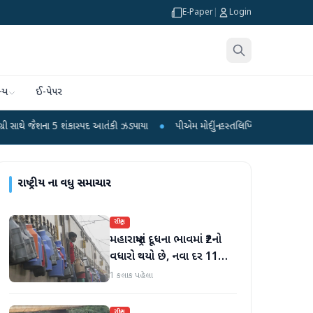
E-Paper
|
Login
્ય
ઈ-પેપર
5 શંકાસ્પદ આતંકી ઝડપાયા
●
પીએમ મોદીનું હસ્તલિખિત પોસ્ટકાર્ડ વિક્રમ-1 રોકેટમાં અવ
રાષ્ટ્રીય
ના વધુ સમાચાર
રાષ્ટ્રીય
મહારાષ્ટ્રમાં દૂધના ભાવમાં ₹2નો
વધારો થયો છે, નવા દર 11
ઓગસ્ટથી અમલમાં
1 કલાક પહેલા
રાષ્ટ્રીય