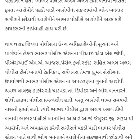
પકડાતો ન હતો ભાભર પોલીસે અલગ અલગ ટીમો બનાવી નાસતા
ફરતા આરોપીને પકડી પાડી આરોપીના સંકજામાંથી ભોગ બનનાર
સગીરાને છોડાવી આરોપીને ભાભર પોલીસે આરોપીને અટક કરી
કાયદેસરની કાર્યવાહી હાથ ધરી છે.
વાવ થરાદ જિલ્લા પોલીસના ઉચ્ચ અધિકારીઓની સુચના અને
માર્ગદર્શન હેઠળ ભાભર પોલીસ સ્ટેશનના પીઆઇ એચ એલ જોષી,
પીએસઆઈ એમ.એ. આજરા,પેરોલ ફલો સ્કોડ સહિત અલગ અલગ
પોલીસ ટીમો બનાવી ટેકનિકલ, સર્વેલનસ તેમજ હ્યુમન સેસીગના
ઉપયોગથી ભાભર પોલીસ સ્ટેશન ના અપહરણના ગુનાનો આરોપી
શ્રવણ લાલજી ઠાકોર રહે ધાડવડા તા. દિયોદર અને ભોગ બનનારને
શોધી કાઢવા પોલીસ પ્રયત્નશીલ હતી. પરંતુ આરોપી લાંબા સમયથી
નાસતો ફરતો હતો. ત્યારે ભાભર પોલીસ દ્વારા અલગ અલગ ટીમો
બનાવી ભાભર પોલીસે બાતમીના આધારે આજે જંબુસર જી. ભરૂચ થી
આરોપી અને અપહરણ કરેલી સગીરાને પકડી પાડી ભાભર પોલીસ
સ્ટેશન ખાતે લાવી ભોગ બનનારને આરોપીનાં સંકજામાંથી છોડાવી અને