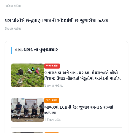
3 દિવસ પહેલા
થરા પોલીસે ઇન્દ્રમાણા ગામની સીમમાંથી છ જુગારીયા ઝડપ્યા
વાવ-થરાદ
3 દિવસ પહેલા
વાવ-થરાદ
ના વધુ સમાચાર
બનાસકાંઠા
બનાસકાંઠા અને વાવ-થરાદમાં મેઘરાજાએ લીધો
વિરામ: ઉઘાડ નીકળતાં ખેડૂતોમાં આનંદનો માહોલ
8 કલાક પહેલા
વાવ-થરાદ
ભાભરમાં LCBની રેડ: જુગાર રમતા 5 શખ્સો
ઝડપાયા
1 દિવસ પહેલા