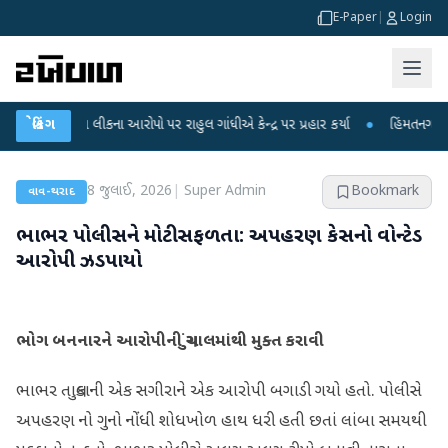
E-Paper
|
Login
ીક્ષા લીકના આરોપો પર રાહુલ ગાંધીએ કેન્દ્ર પર પ્રહાર કર્યા
બ્રેકિંગ
●
હિંમતનગરમાં રહસ્યમ
8 જુલાઈ, 2026
|
Super Admin
Bookmark
વાવ-થરાદ
ભાભર પોલીસને મોટી સફળતા: અપહરણ કેસનો વોન્ટેડ
આરોપી ઝડપાયો
ભોગ બનનારને આરોપીની ચુંગાલમાંથી મુક્ત કરાવી
ભાભર તાલુકાની એક સગીરાને એક આરોપી બગાડી ગયો હતો. પોલીસે
અપહરણ નો ગુનો નોંધી શોધખોળ હાથ ધરી હતી છતાં લાંબા સમયથી