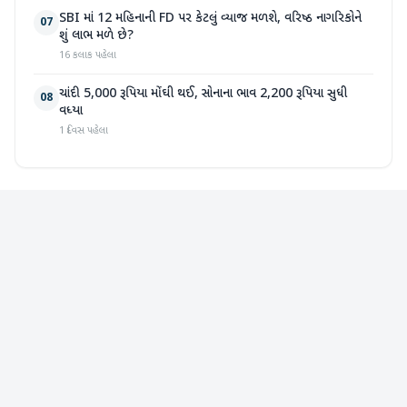
SBI માં 12 મહિનાની FD પર કેટલું વ્યાજ મળશે, વરિષ્ઠ નાગરિકોને
07
શું લાભ મળે છે?
16 કલાક પહેલા
ચાંદી 5,000 રૂપિયા મોંઘી થઈ, સોનાના ભાવ 2,200 રૂપિયા સુધી
08
વધ્યા
1 દિવસ પહેલા