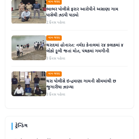
વાવ-થરાદ
ભાભર પોલીસે ફરાર આરોપીને અસાણા ગામ
પાસેથી ઝડપી પાડ્યો
2 દિવસ પહેલા
વાવ-થરાદ
થરાદમાં હોનારત: નર્મદા કેનાલમાં ૨૪ કલાકમાં ૪
લોકો ડૂબી જતાં મોત, પંથકમાં ગમગીની
3 દિવસ પહેલા
વાવ-થરાદ
થરા પોલીસે ઇન્દ્રમાણા ગામની સીમમાંથી છ
જુગારીયા ઝડપ્યા
3 દિવસ પહેલા
ટ્રેન્ડિંગ