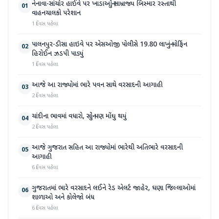
નેનાવા-સાંચોર હાઈવે પર ખાડાઓનું સામ્રાજ્ય બિસ્માર રસ્તાથી
01
વાહનચાલકો પરેશાન
1 દિવસ પહેલા
પાલનપુર-ડીસા હાઇવે પર એસઓજી પોલીસે 19.80 લાખનું મોર્ફિન
02
હિરોઈન ઝડપી પાડ્યું
1 દિવસ પહેલા
આજે આ રાજ્યોમાં ભારે પવન સાથે વરસાદની આગાહી
03
2 દિવસ પહેલા
ચાંદીના ભાવમાં વધારો, સોનું પણ મોંઘુ થયું
04
2 દિવસ પહેલા
આજે ગુજરાત સહિત આ રાજ્યોમાં ભારેથી અતિભારે વરસાદની
05
આગાહી
6 દિવસ પહેલા
ગુજરાતમાં ભારે વરસાદને લઈને રેડ એલર્ટ જાહેર, ઘણા જિલ્લાઓમાં
06
શાળાઓ અને કોલેજો બંધ
6 દિવસ પહેલા