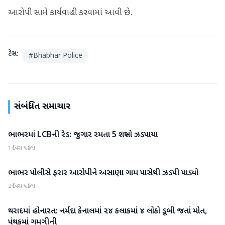
આરોપી સામે કાર્યવાહી કરવામાં આવી છે.
ટેગ્સ:
#
Bhabhar Police
સંબંધિત સમાચાર
ભાભરમાં LCBની રેડ: જુગાર રમતા 5 શખ્સો ઝડપાયા
વાવ-થરાદ
1 દિવસ પહેલા
ભાભર પોલીસે ફરાર આરોપીને અસાણા ગામ પાસેથી ઝડપી પાડ્યો
વાવ-થરાદ
2 દિવસ પહેલા
થરાદમાં હોનારત: નર્મદા કેનાલમાં ૨૪ કલાકમાં ૪ લોકો ડૂબી જતાં મોત,
વાવ-થરાદ
પંથકમાં ગમગીની