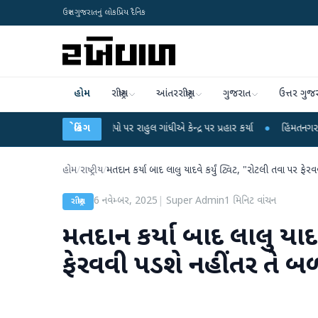
ઉત્તર ગુજરાતનું લોકપ્રિય દૈનિક
હોમ
રાષ્ટ્રીય
આંતરરાષ્ટ્રીય
ગુજરાત
ઉત્તર ગુજ
લીકના આરોપો પર રાહુલ ગાંધીએ કેન્દ્ર પર પ્રહાર કર્યા
બ્રેકિંગ
●
હિંમતનગરમાં રહસ્યમય વાયર
હોમ
/
રાષ્ટ્રીય
/
મતદાન કર્યા બાદ લાલુ યાદવે કર્યું ટ્વિટ, "રોટલી તવા પર ફે
6 નવેમ્બર, 2025
|
Super Admin
1
મિનિટ વાંચન
રાષ્ટ્રીય
મતદાન કર્યા બાદ લાલુ યાદવે
ફેરવવી પડશે નહીંતર તે બ