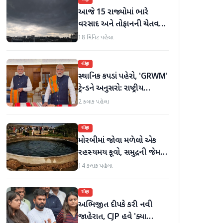
આજે 15 રાજ્યોમાં ભારે
વરસાદ અને તોફાનની ચેતવણી
જારી
18 મિનિટ પહેલા
રાષ્ટ્રીય
સ્થાનિક કપડાં પહેરો, 'GRWM'
ટ્રેન્ડને અનુસરો: રાષ્ટ્રીય
હાથવણાટ દિવસ પર
2 કલાક પહેલા
પ્રધાનમંત્રી મોદી
રાષ્ટ્રીય
મોરબીમાં જોવા મળેલો એક
રહસ્યમય કૂવો, સમુદ્રની જેમ
હિલોળા ખાતું પાણી
14 કલાક પહેલા
રાષ્ટ્રીય
અભિજીત દીપકે કરી નવી
જાહેરાત, CJP હવે 'ક્યા