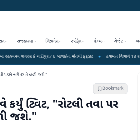
રાત
રાજકારણ
બિઝનેસ
સ્પોર્ટ્સ
હેલ્થ
ગેજેટ
અન
સ કે ચાંદીપુરા? 6 બાળકોના મોતથી ફફડાટ
●
હવામાન વિભાગે 18 રાજ્યો માટે ભારે વ
રવવી પડશે નહીંતર તે બળી જશે."
Bookmark
 કર્યું ટ્વિટ, "રોટલી તવા પર
ળી જશે."