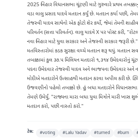
2025 બિહાર વિધાનસભા ચૂંટણી માટે ગુરુવારે પ્રથમ તબક્કાનુ
વડા લાલુ પ્રસાદ યાદવે મતદાન કર્યું છે. મતદાન કર્યા પછી, તેમણ
તેજસ્વી યાદવ સાથેનો એક ફોટો શેર કર્યો, જેમાં તેમની શાહીવા
પરિવર્તન (સત્તા પરિવર્તન). લાલુ યાદવે X પર પોસ્ટ કરી, "રો
નવા બિહાર માટે યુવા સરકાર અને તેજસ્વી સરકાર જરૂરી છે."
મતવિસ્તારોમાં કડક સુરક્ષા વચ્ચે મતદાન શરૂ થયું. મતદાન સવા
તબક્કામાં કુલ ૩૭.૫ મિલિયન મતદારો ૧,૩૧૪ ઉમેદવારોનું ચૂંટણી
પદના ઉમેદવાર તેજસ્વી યાદવ અને ભાજપના ઉમેદવાર અને નાયબ મુ
મોદીએ મતદારોને ઉત્સાહથી મતદાન કરવા અપીલ કરી છે. ટ્વિટ
ઉજવણીનો પહેલો તબક્કો છે. હું બધા મતદારોને વિધાનસભા ચૂ
તેમણે ઉમેર્યું, "રાજ્યના મારા બધા યુવા મિત્રોને મારી ખા
મતદાન કરો, પછી નાસ્તો કરો."
ટેગ્સ:
#
voting
#
Lalu Yadav
#
turned
#
burn