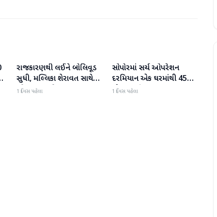
0
રાજકારણથી લઈને બોલિવૂડ
સોપોરમાં સર્ચ ઓપરેશન
રાષ્ટ્રીય
રાષ્ટ્રીય
 છ
સુધી, મલ્લિકા શેરાવત સાથે
દરમિયાન એક ઘરમાંથી 45
જોવા મળ્યા તેજ પ્રતાપ યાદવ
ગોળા મળી આવ્યા
1 દિવસ પહેલા
1 દિવસ પહેલા