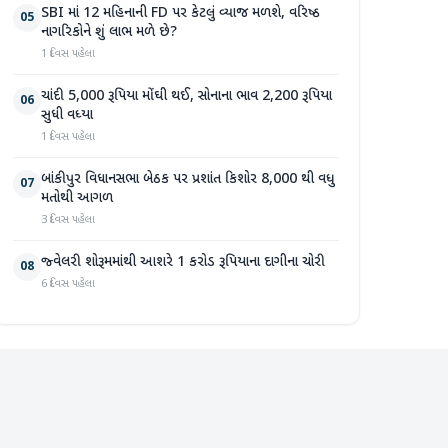
SBI માં 12 મહિનાની FD પર કેટલું વ્યાજ મળશે, વરિષ્ઠ
05
નાગરિકોને શું લાભ મળે છે?
1 દિવસ પહેલા
ચાંદી 5,000 રૂપિયા મોંઘી થઈ, સોનાના ભાવ 2,200 રૂપિયા
06
સુધી વધ્યા
1 દિવસ પહેલા
બાંકીપુર વિધાનસભા બેઠક પર પ્રશાંત કિશોર 8,000 થી વધુ
07
મતોથી આગળ
3 દિવસ પહેલા
જ્વેલરી શોરૂમમાંથી આશરે 1 કરોડ રૂપિયાના દાગીના ચોરી
08
6 દિવસ પહેલા