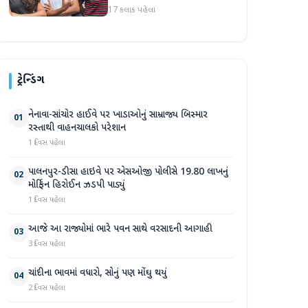
બોલતી પબ્લિક' અભિયાન શરૂ
17 કલાક પહેલા
કરશે
ટ્રેન્ડિંગ
નેનાવા-સાંચોર હાઈવે પર ખાડાઓનું સામ્રાજ્ય બિસ્માર
01
રસ્તાથી વાહનચાલકો પરેશાન
1 દિવસ પહેલા
પાલનપુર-ડીસા હાઇવે પર એસઓજી પોલીસે 19.80 લાખનું
02
મોર્ફિન હિરોઈન ઝડપી પાડ્યું
1 દિવસ પહેલા
આજે આ રાજ્યોમાં ભારે પવન સાથે વરસાદની આગાહી
03
3 દિવસ પહેલા
ચાંદીના ભાવમાં વધારો, સોનું પણ મોંઘુ થયું
04
2 દિવસ પહેલા