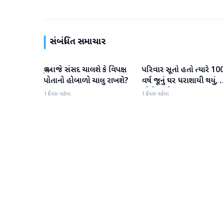
સંબંધિત સમાચાર
શું આજે સંસદ ચાલશે કે વિપક્ષ
પરિવાર સૂતો હતો ત્યારે 10
રાષ્ટ્રીય
રાષ્ટ્રીય
પોતાનો હોબાળો ચાલુ રાખશે?
વર્ષ જૂનું ઘર ધરાશાયી થયું,
લોકોના મોત
1 દિવસ પહેલા
1 દિવસ પહેલા