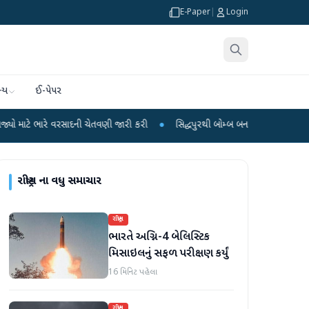
E-Paper
|
Login
્ય
ઈ-પેપર
રસાદની ચેતવણી જારી કરી
●
સિદ્ધપુરથી બોમ્બ બનાવવાની સામગ્રી સાથે જૈશના 5 શંકા
રાષ્ટ્રીય
ના વધુ સમાચાર
રાષ્ટ્રીય
ભારતે અગ્નિ-4 બેલિસ્ટિક
મિસાઇલનું સફળ પરીક્ષણ કર્યું
16 મિનિટ પહેલા
રાષ્ટ્રીય