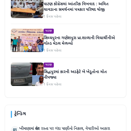
પાટણ કોંગ્રેસમાં આંતરિક વિખવાદ : અમિત
ચાવડાના સમર્થનમાં પત્રકાર પરિષદ યોજી
1 દિવસ પહેલા
પાટણ
સિધ્ધપુરના ગણેશપુરા પ્રા.શાળાની વિધાર્થીનીએ
ગોલ્ડ મેડલ મેળવ્યો
1 દિવસ પહેલા
પાટણ
સિદ્ધપુરમાં કારની અડફેટે બે ખેડૂતોના મોત
નીપજ્યા
1 દિવસ પહેલા
ટ્રેન્ડિંગ
ખીમાણામાં જાહેર રસ્તા પર ગંદા પાણીનો નિકાલ, વેપારીઓ આકરા
01