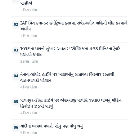
પાણીએ
2 દિવસ પહેલા
IAF વિંગ કમાન્ડર હનીટ્રેપમાં ફસાયા, સંવેદનશીલ માહિતી લીક કરવાનો
02
આરોપ
1 દિવસ પહેલા
‘KGF’ના યશનો ખૂંખાર અવતાર! ‘ટોક્સિક’ના 4:38 મિનિટના ટ્રેલરે
03
મચાવ્યો ધમાલ
2 કલાક પહેલા
નેનાવા-સાંચોર હાઈવે પર ખાડાઓનું સામ્રાજ્ય બિસ્માર રસ્તાથી
04
વાહનચાલકો પરેશાન
4 દિવસ પહેલા
પાલનપુર-ડીસા હાઇવે પર એસઓજી પોલીસે 19.80 લાખનું મોર્ફિન
05
હિરોઈન ઝડપી પાડ્યું
4 દિવસ પહેલા
ચાંદીના ભાવમાં વધારો, સોનું પણ મોંઘુ થયું
06
5 દિવસ પહેલા