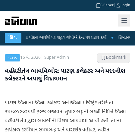
E-Paper
|
Login
ીક્ષા લીકના આરોપો પર રાહુલ ગાંધીએ કેન્દ્ર પર પ્રહાર કર્યા
બ્રેકિંગ
●
હિંમતનગરમાં રહસ્યમ
16 મે, 2026
|
Super Admin
Bookmark
પાટણ
વહીવટી તંત્ર ભાવવિભોર: પાટણ કલેક્ટર અને મદદનીશ
કલેક્ટરને અપાયું વિદાયમાન
પાટણ જિલ્લાના જિલ્લા કલેક્ટર અને જિલ્લા મેજિસ્ટ્રેટ તરીકે તા.
૧૫/૦૪/૨૦૨૫થી ફરજ બજાવતા તુષાર ભટ્ટ ની બદલી નિમિત્તે જિલ્લા
વહીવટી તંત્ર દ્વારા ભાવભીની વિદાય આપવામાં આવી હતી. તેમના
કાર્યકાળ દરમિયાન સમયબદ્ધ અને પારદર્શક વહીવટ, ત્વરિત