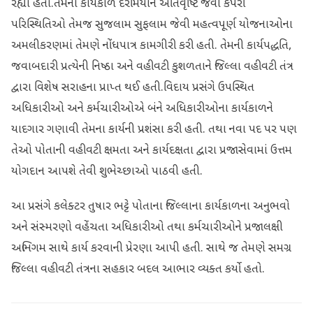
રહ્યા હતા.તેમના કાર્યકાળ દરમિયાન અતિવૃષ્ટિ જેવી કપરી
પરિસ્થિતિઓ તેમજ સુજલામ સુફલામ જેવી મહત્વપૂર્ણ યોજનાઓના
અમલીકરણમાં તેમણે નોંધપાત્ર કામગીરી કરી હતી. તેમની કાર્યપદ્ધતિ,
જવાબદારી પ્રત્યેની નિષ્ઠા અને વહીવટી કુશળતાને જિલ્લા વહીવટી તંત્ર
દ્વારા વિશેષ સરાહના પ્રાપ્ત થઈ હતી.વિદાય પ્રસંગે ઉપસ્થિત
અધિકારીઓ અને કર્મચારીઓએ બંને અધિકારીઓના કાર્યકાળને
યાદગાર ગણાવી તેમના કાર્યની પ્રશંસા કરી હતી. તથા નવા પદ પર પણ
તેઓ પોતાની વહીવટી ક્ષમતા અને કાર્યદક્ષતા દ્વારા પ્રજાસેવામાં ઉત્તમ
યોગદાન આપશે તેવી શુભેચ્છાઓ પાઠવી હતી.
આ પ્રસંગે કલેક્ટર તુષાર ભટ્ટે પોતાના જિલ્લાના કાર્યકાળના અનુભવો
અને સંસ્મરણો વહેંચતા અધિકારીઓ તથા કર્મચારીઓને પ્રજાલક્ષી
અભિગમ સાથે કાર્ય કરવાની પ્રેરણા આપી હતી. સાથે જ તેમણે સમગ્ર
જિલ્લા વહીવટી તંત્રના સહકાર બદલ આભાર વ્યક્ત કર્યો હતો.