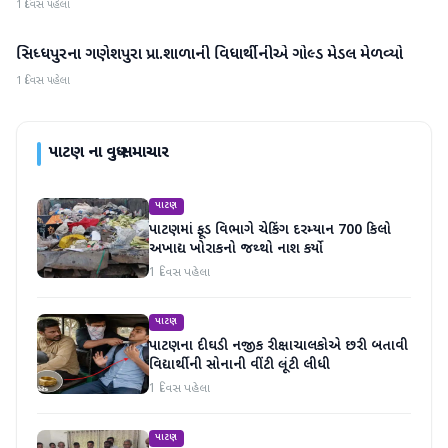
1 દિવસ પહેલા
સિધ્ધપુરના ગણેશપુરા પ્રા.શાળાની વિધાર્થીનીએ ગોલ્ડ મેડલ મેળવ્યો
પાટણ
1 દિવસ પહેલા
પાટણ
ના વધુ સમાચાર
પાટણ
પાટણમાં ફૂડ વિભાગે ચેકિંગ દરમ્યાન 700 કિલો
અખાદ્ય ખોરાકનો જથ્થો નાશ કર્યો
1 દિવસ પહેલા
પાટણ
પાટણના દીઘડી નજીક રીક્ષાચાલકોએ છરી બતાવી
વિદ્યાર્થીની સોનાની વીંટી લૂંટી લીધી
1 દિવસ પહેલા
પાટણ