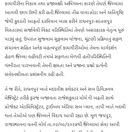
કામગીરીના નિકાલ તથા પ્રજાલક્ષી અભિગમના કારણે તેમણે જિલ્લામાં
આગવી છાપ ઉભી કરી હતી.જિલ્લામાં તીવ્ર વાવાઝોડા અને અતિવૃષ્ટિ
જેવી કુદરતી આફતો દરમિયાન ખાસ કરીને રાધનપુર-સાંતલપુર
વિસ્તારમાં સર્જાયેલી વિકટ પરિસ્થિતિમાં તેમણે અસરકારક નેતૃત્વ પૂરું
પાડ્યું હતું. ઉપરાંત સુજલામ સુફલામ યોજના, ચૂંટણી પ્રક્રિયાનું સફળ
સંચાલન સહિત અનેક મહત્વપૂર્ણ કામગીરીઓમાં તેમના માર્ગદર્શન
હેઠળ જિલ્લા વહીવટી તંત્રએ સફળતા મેળવી હતીપરિસ્થિતિની
ગંભીરતા પારખવાની તેમની ક્ષમતા અને પ્રજાના પ્રશ્નો પ્રત્યેની
સંવેદનશીલતા પ્રશંસનીય રહી હતી.
તે જ રીતે, રાધનપુર ખાતે મદદનીશ કલેક્ટર અને સબ ડિવિઝનલ
મેજિસ્ટ્રેટ તરીકે ફરજ બજાવતા રાજેશકુમાર મોર્ય ની બઢતી સાથે
પ્રોજેક્ટ એડમિનિસ્ટ્રેટર, ટ્રાઈબલ એરિયા સબ પ્લાન, તાપી ખાતે બદલી
થતાં તેઓએ પણ જિલ્લાને વિદાય આપી રહ્યા છે. મૂળ જયપુર,
રાજસ્થાનના વતની મોર્ય તા.૦૨/૦૯/૨૦૨૪થી જિલ્લામાં સેવા આપી