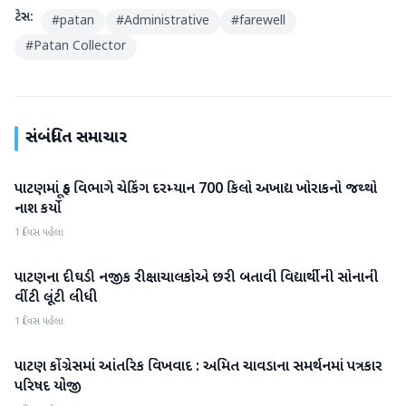
ટેગ્સ:
#
patan
#
Administrative
#
farewell
#
Patan Collector
સંબંધિત સમાચાર
પાટણમાં ફૂડ વિભાગે ચેકિંગ દરમ્યાન 700 કિલો અખાદ્ય ખોરાકનો જથ્થો
પાટણ
નાશ કર્યો
1 દિવસ પહેલા
પાટણના દીઘડી નજીક રીક્ષાચાલકોએ છરી બતાવી વિદ્યાર્થીની સોનાની
પાટણ
વીંટી લૂંટી લીધી
1 દિવસ પહેલા
પાટણ કોંગ્રેસમાં આંતરિક વિખવાદ : અમિત ચાવડાના સમર્થનમાં પત્રકાર
પાટણ
પરિષદ યોજી