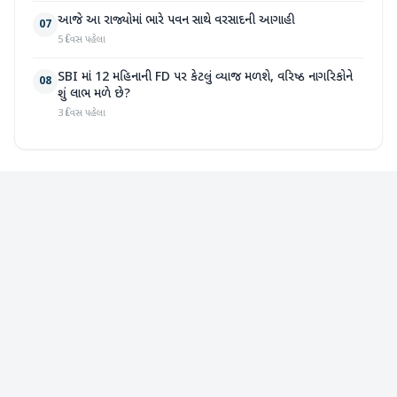
આજે આ રાજ્યોમાં ભારે પવન સાથે વરસાદની આગાહી
07
5 દિવસ પહેલા
SBI માં 12 મહિનાની FD પર કેટલું વ્યાજ મળશે, વરિષ્ઠ નાગરિકોને
08
શું લાભ મળે છે?
3 દિવસ પહેલા