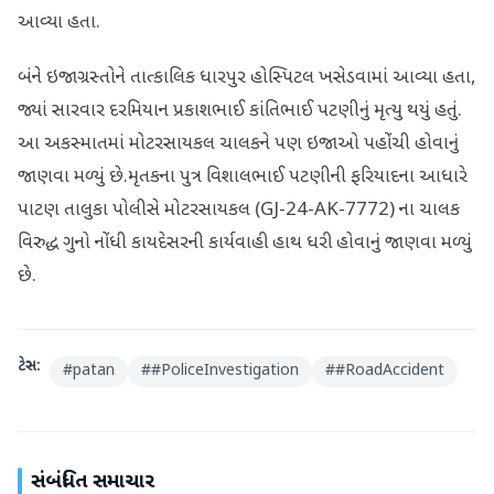
આવ્યા હતા.
બંને ઇજાગ્રસ્તોને તાત્કાલિક ધારપુર હોસ્પિટલ ખસેડવામાં આવ્યા હતા,
જ્યાં સારવાર દરમિયાન પ્રકાશભાઈ કાંતિભાઈ પટણીનું મૃત્યુ થયું હતું.
આ અકસ્માતમાં મોટરસાયકલ ચાલકને પણ ઇજાઓ પહોંચી હોવાનું
જાણવા મળ્યું છે.મૃતકના પુત્ર વિશાલભાઈ પટણીની ફરિયાદના આધારે
પાટણ તાલુકા પોલીસે મોટરસાયકલ (GJ-24-AK-7772) ના ચાલક
વિરુદ્ધ ગુનો નોંધી કાયદેસરની કાર્યવાહી હાથ ધરી હોવાનું જાણવા મળ્યું
છે.
ટેગ્સ:
#
patan
#
#PoliceInvestigation
#
#RoadAccident
સંબંધિત સમાચાર