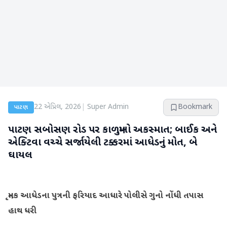
22 એપ્રિલ, 2026
|
Super Admin
Bookmark
પાટણ
પાટણ સબોસણ રોડ પર કાળમુખો અકસ્માત; બાઈક અને
એક્ટિવા વચ્ચે સર્જાયેલી ટક્કરમાં આધેડનું મોત, બે
ઘાયલ
મૃતક આધેડના પુત્રની ફરિયાદ આધારે પોલીસે ગુનો નોંધી તપાસ
હાથ ધરી