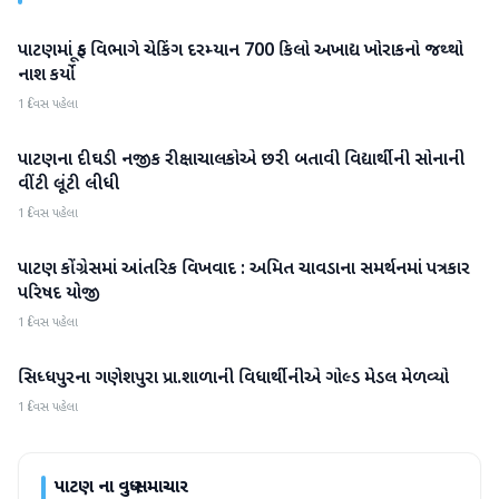
પાટણમાં ફૂડ વિભાગે ચેકિંગ દરમ્યાન 700 કિલો અખાદ્ય ખોરાકનો જથ્થો
પાટણ
નાશ કર્યો
1 દિવસ પહેલા
પાટણના દીઘડી નજીક રીક્ષાચાલકોએ છરી બતાવી વિદ્યાર્થીની સોનાની
પાટણ
વીંટી લૂંટી લીધી
1 દિવસ પહેલા
પાટણ કોંગ્રેસમાં આંતરિક વિખવાદ : અમિત ચાવડાના સમર્થનમાં પત્રકાર
પાટણ
પરિષદ યોજી
1 દિવસ પહેલા
સિધ્ધપુરના ગણેશપુરા પ્રા.શાળાની વિધાર્થીનીએ ગોલ્ડ મેડલ મેળવ્યો
પાટણ
1 દિવસ પહેલા
પાટણ
ના વધુ સમાચાર