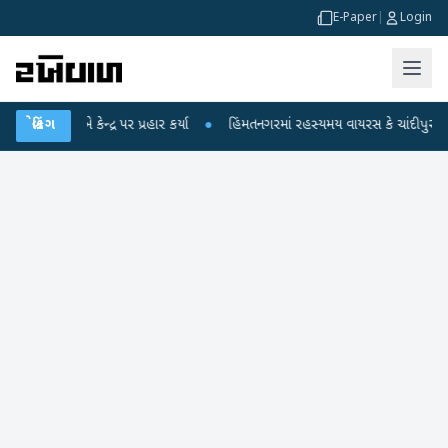
E-Paper
|
Login
 કેન્દ્ર પર પ્રહાર કર્યા
બ્રેકિંગ
●
હિંમતનગરમાં રહસ્યમય વાયરસ કે ચાંદીપુરા? 6 બાળકોના