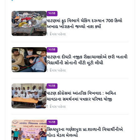
પાટણ
પાટણમાં ફૂડ વિભાગે ચેકિંગ દરમ્યાન 700 કિલો
અખાદ્ય ખોરાકનો જથ્થો નાશ કર્યો
1 દિવસ પહેલા
પાટણ
પાટણના દીઘડી નજીક રીક્ષાચાલકોએ છરી બતાવી
વિદ્યાર્થીની સોનાની વીંટી લૂંટી લીધી
1 દિવસ પહેલા
પાટણ
પાટણ કોંગ્રેસમાં આંતરિક વિખવાદ : અમિત
ચાવડાના સમર્થનમાં પત્રકાર પરિષદ યોજી
1 દિવસ પહેલા
પાટણ
સિધ્ધપુરના ગણેશપુરા પ્રા.શાળાની વિધાર્થીનીએ
ગોલ્ડ મેડલ મેળવ્યો