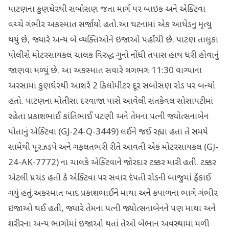
પાટણના કુણઘેરથી સબોસણ જતા માર્ગ પર બાઇક અને એક્ટિવા
વચ્ચે ગંભીર અકસ્માત સર્જાયો હતો.આ ઘટનામાં એક આધેડનું મૃત્યુ
થયું છે, જ્યારે અન્ય બે વ્યક્તિઓને ઇજાઓ પહોંચી છે. પાટણ તાલુકા
પોલીસે મોટરસાયકલ ચાલક વિરુદ્ધ ગુનો નોંધી તપાસ હાથ ધરી હોવાનું
જાણવા મળ્યું છે. આ અકસ્માત સવારે લગભગ 11:30 વાગ્યાના
અરસામાં કુણઘેરથી આશરે 2 કિલોમીટર દૂર સબોસણ રોડ પર બન્યો
હતો. પાટણના મોતીસા દરવાજા પાસે આવેલી સંતકેવલ સોસાયટીમાં
રહેતા પ્રકાશભાઈ કાંતિભાઈ પટણી અને તેમના પત્ની જ્યોત્સનાબેન
પોતાનું એક્ટિવા (GJ-24-Q-3449) લઈને જઈ રહ્યા હતા તે સમયે
સામેથી પૂરઝડપે અને ગફલતભરી રીતે આવતી એક મોટરસાયકલ (GJ-
24-AK-7772) ના ચાલકે એક્ટિવાને જોરદાર ટક્કર મારી હતી. ટક્કર
એટલી પ્રચંડ હતી કે એક્ટિવા પર સવાર દંપતી રોડની બાજુમાં ફેંકાઈ
ગયું હતું.અકસ્માત બાદ પ્રકાશભાઈને માથા અને કપાળના ભાગે ગંભીર
ઇજાઓ થઈ હતી, જ્યારે તેમના પત્ની જ્યોત્સનાબેનને પણ માથા અને
શરીરના અન્ય ભાગોમાં ઇજાઓ થતાં તેઓ બેભાન અવસ્થામાં મળી