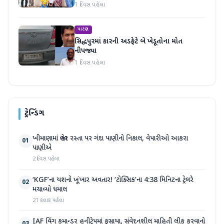
1 દિવસ પહેલા
પાટણ
સિદ્ધપુરમાં કારની અડફેટે બે ખેડૂતોના મોત
નીપજ્યા
1 દિવસ પહેલા
ટ્રેન્ડિંગ
ખીમાણામાં જાહેર રસ્તા પર ગંદા પાણીનો નિકાલ, વેપારીઓ આકરા
01
પાણીએ
2 દિવસ પહેલા
‘KGF’ના યશનો ખૂંખાર અવતાર! ‘ટોક્સિક’ના 4:38 મિનિટના ટ્રેલરે
02
મચાવ્યો ધમાલ
21 કલાક પહેલા
IAF વિંગ કમાન્ડર હનીટ્રેપમાં ફસાયા, સંવેદનશીલ માહિતી લીક કરવાનો