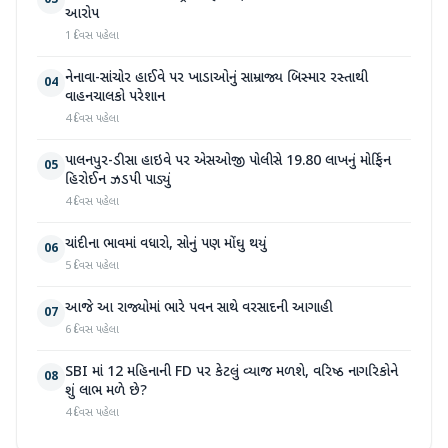
03
આરોપ
1 દિવસ પહેલા
નેનાવા-સાંચોર હાઈવે પર ખાડાઓનું સામ્રાજ્ય બિસ્માર રસ્તાથી
04
વાહનચાલકો પરેશાન
4 દિવસ પહેલા
પાલનપુર-ડીસા હાઇવે પર એસઓજી પોલીસે 19.80 લાખનું મોર્ફિન
05
હિરોઈન ઝડપી પાડ્યું
4 દિવસ પહેલા
ચાંદીના ભાવમાં વધારો, સોનું પણ મોંઘુ થયું
06
5 દિવસ પહેલા
આજે આ રાજ્યોમાં ભારે પવન સાથે વરસાદની આગાહી
07
6 દિવસ પહેલા
SBI માં 12 મહિનાની FD પર કેટલું વ્યાજ મળશે, વરિષ્ઠ નાગરિકોને
08
શું લાભ મળે છે?
4 દિવસ પહેલા