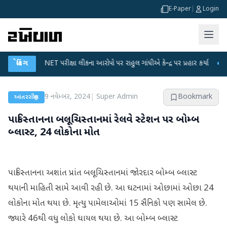
E-Paper
|
Login
UGC-NET પરીક્ષા લીકના આરોપો પર રાહુલ ગાંધીએ કેન્દ્ર પર પ્રહાર કર્યા
બ્રેકિંગ
●
હિંમતનગ
9 નવેમ્બર, 2024
|
Super Admin
Bookmark
આંતરરાષ્ટ્રીય
પાકિસ્તાનના બલૂચિસ્તાનમાં રેલવે સ્ટેશન પર બોમ્બ
બ્લાસ્ટ, 24 લોકોના મોત
પાકિસ્તાનના અશાંત પ્રાંત બલૂચિસ્તાનમાં જોરદાર બોમ્બ બ્લાસ્ટ
થયાની માહિતી સામે આવી રહી છે. આ ઘટનામાં ઓછામાં ઓછા 24
લોકોના મોત થયા છે. મૃત્યુ પામેલાઓમાં 15 સૈનિકો પણ સામેલ છે.
જ્યારે 46થી વધુ લોકો ઘાયલ થયા છે. આ બોમ્બ બ્લાસ્ટ