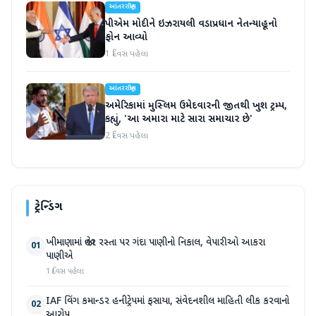
આંતરરાષ્ટ્રીય
પીએમ મોદીને ઇઝરાયલી વડાપ્રધાન નેતન્યાહૂનો
ફોન આવ્યો
1 દિવસ પહેલા
આંતરરાષ્ટ્રીય
અમેરિકામાં મુસ્લિમ ઉમેદવારની જીતથી ખુશ ટ્રમ્પ,
કહ્યું, 'આ અમારા માટે સારા સમાચાર છે'
2 દિવસ પહેલા
ટ્રેન્ડિંગ
ખીમાણામાં જાહેર રસ્તા પર ગંદા પાણીનો નિકાલ, વેપારીઓ આકરા
01
પાણીએ
1 દિવસ પહેલા
IAF વિંગ કમાન્ડર હનીટ્રેપમાં ફસાયા, સંવેદનશીલ માહિતી લીક કરવાનો
02
આરોપ