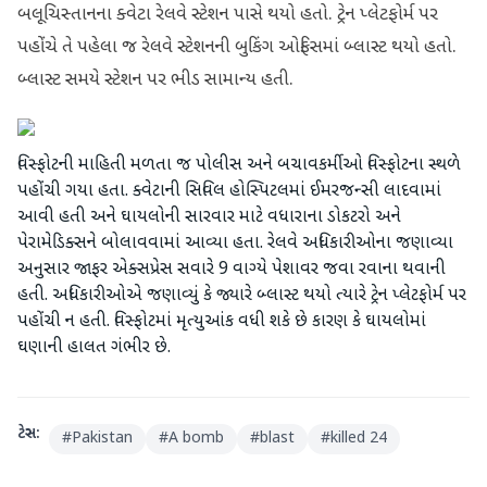
બલૂચિસ્તાનના ક્વેટા રેલવે સ્ટેશન પાસે થયો હતો. ટ્રેન પ્લેટફોર્મ પર
પહોંચે તે પહેલા જ રેલવે સ્ટેશનની બુકિંગ ઓફિસમાં બ્લાસ્ટ થયો હતો.
બ્લાસ્ટ સમયે સ્ટેશન પર ભીડ સામાન્ય હતી.
વિસ્ફોટની માહિતી મળતા જ પોલીસ અને બચાવકર્મીઓ વિસ્ફોટના સ્થળે
પહોંચી ગયા હતા. ક્વેટાની સિવિલ હોસ્પિટલમાં ઈમરજન્સી લાદવામાં
આવી હતી અને ઘાયલોની સારવાર માટે વધારાના ડોકટરો અને
પેરામેડિક્સને બોલાવવામાં આવ્યા હતા. રેલવે અધિકારીઓના જણાવ્યા
અનુસાર જાફર એક્સપ્રેસ સવારે 9 વાગ્યે પેશાવર જવા રવાના થવાની
હતી. અધિકારીઓએ જણાવ્યું કે જ્યારે બ્લાસ્ટ થયો ત્યારે ટ્રેન પ્લેટફોર્મ પર
પહોંચી ન હતી. વિસ્ફોટમાં મૃત્યુઆંક વધી શકે છે કારણ કે ઘાયલોમાં
ઘણાની હાલત ગંભીર છે.
ટેગ્સ:
#
Pakistan
#
A bomb
#
blast
#
killed 24