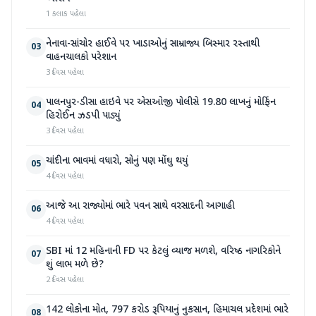
1 કલાક પહેલા
નેનાવા-સાંચોર હાઈવે પર ખાડાઓનું સામ્રાજ્ય બિસ્માર રસ્તાથી
03
વાહનચાલકો પરેશાન
3 દિવસ પહેલા
પાલનપુર-ડીસા હાઇવે પર એસઓજી પોલીસે 19.80 લાખનું મોર્ફિન
04
હિરોઈન ઝડપી પાડ્યું
3 દિવસ પહેલા
ચાંદીના ભાવમાં વધારો, સોનું પણ મોંઘુ થયું
05
4 દિવસ પહેલા
આજે આ રાજ્યોમાં ભારે પવન સાથે વરસાદની આગાહી
06
4 દિવસ પહેલા
SBI માં 12 મહિનાની FD પર કેટલું વ્યાજ મળશે, વરિષ્ઠ નાગરિકોને
07
શું લાભ મળે છે?
2 દિવસ પહેલા
142 લોકોના મોત, 797 કરોડ રૂપિયાનું નુકસાન, હિમાચલ પ્રદેશમાં ભારે
08