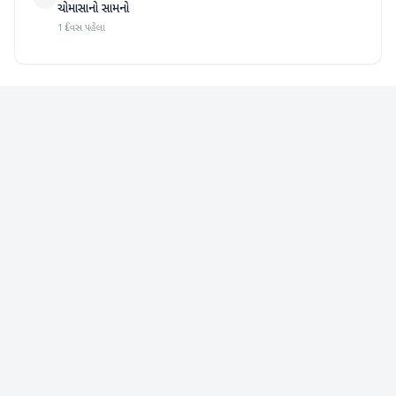
ચોમાસાનો સામનો
1 દિવસ પહેલા