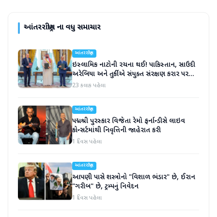
આંતરરાષ્ટ્રીય
ના વધુ સમાચાર
આંતરરાષ્ટ્રીય
ઇસ્લામિક નાટોની રચના થઈ! પાકિસ્તાન, સાઉદી
અરેબિયા અને તુર્કીએ સંયુક્ત સંરક્ષણ કરાર પર
હસ્તાક્ષર
23 કલાક પહેલા
આંતરરાષ્ટ્રીય
પદ્મશ્રી પુરસ્કાર વિજેતા રેમો ફર્નાન્ડીસે લાઇવ
કોન્સર્ટમાંથી નિવૃત્તિની જાહેરાત કરી
1 દિવસ પહેલા
આંતરરાષ્ટ્રીય
આપણી પાસે શસ્ત્રોનો "વિશાળ ભંડાર" છે, ઈરાન
"ગરીબ" છે, ટ્રમ્પનું નિવેદન
1 દિવસ પહેલા