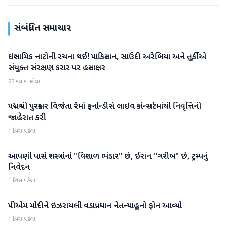
સંબંધિત સમાચાર
ઇસ્લામિક નાટોની રચના થઈ! પાકિસ્તાન, સાઉદી અરેબિયા અને તુર્કીએ
આંતરરાષ્ટ્રીય
સંયુક્ત સંરક્ષણ કરાર પર હસ્તાક્ષર
23 કલાક પહેલા
પદ્મશ્રી પુરસ્કાર વિજેતા રેમો ફર્નાન્ડીસે લાઇવ કોન્સર્ટમાંથી નિવૃત્તિની
આંતરરાષ્ટ્રીય
જાહેરાત કરી
1 દિવસ પહેલા
આપણી પાસે શસ્ત્રોનો "વિશાળ ભંડાર" છે, ઈરાન "ગરીબ" છે, ટ્રમ્પનું
આંતરરાષ્ટ્રીય
નિવેદન
1 દિવસ પહેલા
પીએમ મોદીને ઇઝરાયલી વડાપ્રધાન નેતન્યાહૂનો ફોન આવ્યો
આંતરરાષ્ટ્રીય
1 દિવસ પહેલા