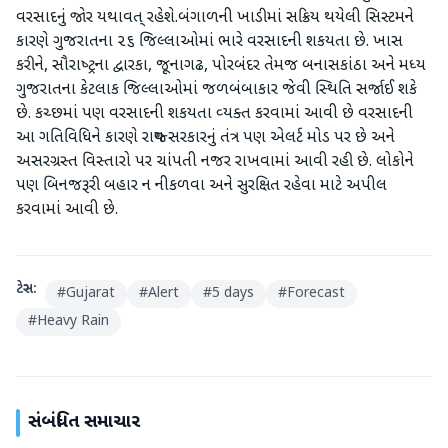
વરસાદનું જોર યથાવત્‌ રહેશે.બંગાળની ખાડીમાં સક્રિય થયેલી સિસ્‍ટમને
કારણે ગુજરાતના ૨૬ જિલ્લાઓમાં ભારે વરસાદની શકયતા છે. ખાસ
કરીને, સૌરાષ્‍ટ્રના દ્વારકા, જૂનાગઢ, પોરબંદર તેમજ બનાસકાંઠા અને મધ્‍ય
ગુજરાતના કેટલાક જિલ્લાઓમાં જળબંબાકાર જેવી સ્‍થિતિ સર્જાઈ શકે
છે. કચ્‍છમાં પણ વરસાદની શકયતા વ્‍યક્‍ત કરવામાં આવી છે વરસાદની
આ ગતિવિધિને કારણે રાજ્‍ય સરકારનું તંત્ર પણ એલર્ટ મોડ પર છે અને
અસરગ્રસ્‍ત વિસ્‍તારો પર ચાંપતી નજર રાખવામાં આવી રહી છે. લોકોને
પણ બિનજરૂરી બહાર ન નીકળવા અને સુરક્ષિત રહેવા માટે અપીલ
કરવામાં આવી છે.
ટેગ્સ:
#
Gujarat
#
Alert
#
5 days
#
Forecast
#
Heavy Rain
સંબંધિત સમાચાર