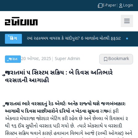
E-Paper
|
Login
િંમતનગરમાં રહસ્યમય વાયરસ કે ચાંદીપુરા? 6 બાળકોના મોતથી ફફડાટ
બ્રેકિંગ
●
હવામાન વિભા
20 ઑગસ્ટ, 2025
|
Super Admin
Bookmark
ગુજરાત
ગુજરાતમાં પ સિસ્‍ટમ સક્રિય : બે દિવસ અતિભારે
વરસાદની આગાહી
ગુજરાતમાં ભારે વરસાદનું રેડ એલર્ટઃ અનેક રાજ્‍યો થશે જળબંબાકારઃ
આગામી ૫ દિવસ માછીમારોને દરિયો ન ખેડવા સૂચના
રાજ્‍યમાં ફરી
એકવાર મેઘરાજા જોરદાર બેટિંગ કરી રહેલ છે અને છેલ્લા બે દિવસમાં ૨
થી ૧૬ ઈંચ સુધીનો વરસાદ પડી ગયો છે. ત્‍યારે એકસાથે ૫ વરસાદી
સિસ્‍ટમ સક્રિય થવાને કારણે હવામાન વિભાગે આજે (૨૦મી ઓગસ્‍ટ) અને