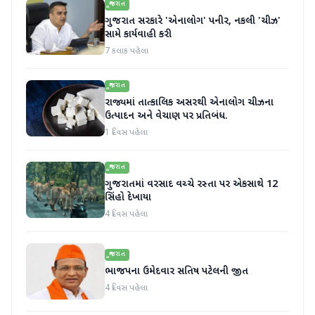
ગુજરાત
ગુજરાત સરકારે 'એનાલોગ' પનીર, નકલી 'ચીઝ'
સામે કાર્યવાહી કરી
7 કલાક પહેલા
ગુજરાત
રાજ્યમાં તાત્કાલિક અસરથી એનાલોગ ચીઝના
ઉત્પાદન અને વેચાણ પર પ્રતિબંધ.
1 દિવસ પહેલા
ગુજરાત
ગુજરાતમાં વરસાદ વચ્ચે રસ્તા પર એકસાથે 12
સિંહો દેખાયા
4 દિવસ પહેલા
ગુજરાત
ભાજપના ઉમેદવાર સતિષ પટેલની જીત
4 દિવસ પહેલા