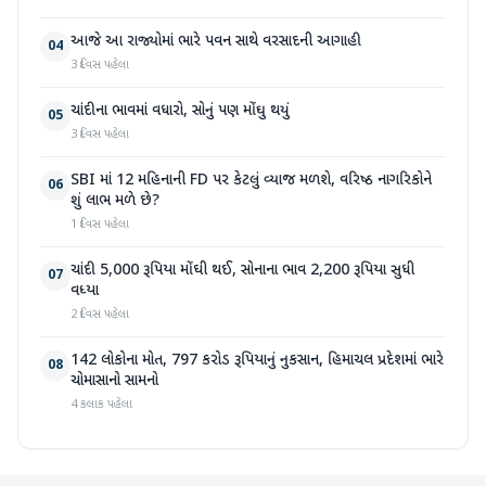
આજે આ રાજ્યોમાં ભારે પવન સાથે વરસાદની આગાહી
04
3 દિવસ પહેલા
ચાંદીના ભાવમાં વધારો, સોનું પણ મોંઘુ થયું
05
3 દિવસ પહેલા
SBI માં 12 મહિનાની FD પર કેટલું વ્યાજ મળશે, વરિષ્ઠ નાગરિકોને
06
શું લાભ મળે છે?
1 દિવસ પહેલા
ચાંદી 5,000 રૂપિયા મોંઘી થઈ, સોનાના ભાવ 2,200 રૂપિયા સુધી
07
વધ્યા
2 દિવસ પહેલા
142 લોકોના મોત, 797 કરોડ રૂપિયાનું નુકસાન, હિમાચલ પ્રદેશમાં ભારે
08
ચોમાસાનો સામનો
4 કલાક પહેલા