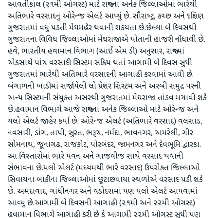
આવતીકાલ (૨૧મી ઓગસ્‍ટ) માટે રાજ્‍યના અનેક જિલ્લાઓમાં ભારેથી
અતિભારે વરસાદનું ઓરેન્‍જ એલર્ટ આપ્‍યું છે. સૌરાષ્‍ટ્ર, કચ્‍છ અને દક્ષિણ
ગુજરાતમાં વધુ પડતી મેઘમહેર થવાની શકયતા છે.છેલ્લા બે દિવસથી
ગુજરાતના વિવિધ જિલ્લાઓમાં મેઘરાજાએ પોતાની હાજરી નોંધાવી છે.
હવે, ભારતીય હવામાન વિભાગ (આઈ એમ ડી) અનુસાર, રાજ્‍યમાં
એકસાથે પાંચ વરસાદી સિસ્‍ટમ સક્રિય થતાં આગામી બે દિવસ સુધી
ગુજરાતમાં ભારેથી અતિભારે વરસાદની આગાહી કરવામાં આવી છે.
બંગાળની ખાડીમાં સર્જાયેલી લો પ્રેશર સિસ્‍ટમ અને અરબી સમુદ્ર પરની
અન્‍ય સિસ્‍ટમની સંયુક્‍ત અસરથી ગુજરાતમાં મેઘરાજા તાંડવ મચાવી શકે
છે.હવામાન વિભાગે આજે રાજ્‍યના અનેક જિલ્લાઓ માટે ઓરેન્‍જ અને
યલો એલર્ટ જાહેર કર્યા છે. ઓરેન્‍જ એલર્ટ (અતિભારે વરસાદ) વલસાડ,
નવસારી, ડાંગ, તાપી, સુરત, ભરૂચ, નર્મદા, ભાવનગર, અમરેલી, ગીર
સોમનાથ, જૂનાગઢ, રાજકોટ, પોરબંદર, જામનગર અને દેવભૂમિ દ્વારકા.
આ વિસ્‍તારોમાં ભારે પવન અને ગાજવીજ સાથે વરસાદ થવાની
સંભાવના છે.યલો એલર્ટ (મધ્‍યમથી ભારે વરસાદ) ઉપરોક્‍ત જિલ્લાઓ
સિવાયના બાકીના જિલ્લાઓમાં છૂટાછવાયા સ્‍થળોએ વરસાદ પડી શકે
છે. અમદાવાદ, ગાંધીનગર અને વડોદરામાં પણ યલો એલર્ટ આપવામાં
આવ્‍યું છે.આગામી બે દિવસની આગાહી (૨૧મી અને ૨૨મી ઓગસ્‍ટ)
હવામાન વિભાગે આગાહી કરી છે કે આગામી ૨૨મી ઓગસ્‍ટ સુધી પણ