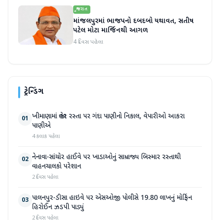
ગુજરાત
માંજલપુરમાં ભાજપનો દબદબો યથાવત, સતીષ
પટેલ મોટા માર્જિનથી આગળ
4 દિવસ પહેલા
ટ્રેન્ડિંગ
ખીમાણામાં જાહેર રસ્તા પર ગંદા પાણીનો નિકાલ, વેપારીઓ આકરા
01
પાણીએ
4 કલાક પહેલા
નેનાવા-સાંચોર હાઈવે પર ખાડાઓનું સામ્રાજ્ય બિસ્માર રસ્તાથી
02
વાહનચાલકો પરેશાન
2 દિવસ પહેલા
પાલનપુર-ડીસા હાઇવે પર એસઓજી પોલીસે 19.80 લાખનું મોર્ફિન
03
હિરોઈન ઝડપી પાડ્યું
2 દિવસ પહેલા