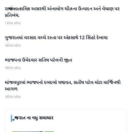
રાજ્યમાં તાત્કાલિક અસરથી એનાલોગ ચીઝના ઉત્પાદન અને વેચાણ પર
ગુજરાત
પ્રતિબંધ.
1 દિવસ પહેલા
ગુજરાતમાં વરસાદ વચ્ચે રસ્તા પર એકસાથે 12 સિંહો દેખાયા
ગુજરાત
4 દિવસ પહેલા
ભાજપના ઉમેદવાર સતિષ પટેલની જીત
ગુજરાત
4 દિવસ પહેલા
માંજલપુરમાં ભાજપનો દબદબો યથાવત, સતીષ પટેલ મોટા માર્જિનથી
ગુજરાત
આગળ
4 દિવસ પહેલા
ગુજરાત
ના વધુ સમાચાર