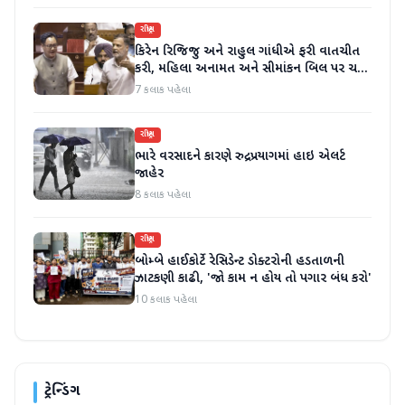
રાષ્ટ્રીય
કિરેન રિજિજુ અને રાહુલ ગાંધીએ ફરી વાતચીત
કરી, મહિલા અનામત અને સીમાંકન બિલ પર ચર્ચા
કરી
7 કલાક પહેલા
રાષ્ટ્રીય
ભારે વરસાદને કારણે રુદ્રપ્રયાગમાં હાઇ એલર્ટ
જાહેર
8 કલાક પહેલા
રાષ્ટ્રીય
બોમ્બે હાઈકોર્ટે રેસિડેન્ટ ડોક્ટરોની હડતાળની
ઝાટકણી કાઢી, 'જો કામ ન હોય તો પગાર બંધ કરો'
10 કલાક પહેલા
ટ્રેન્ડિંગ