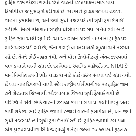
ટ્રાફિક જામ એટલો ગંભીર છે કે વાહનો ૨૪ કલાકમાં માત્ર પાંચ
કિલોમીટર જ મુસાફરી કરી શકે છે. આ ભારે ટ્રાફિક જામમાં હજારો
વાહનો ફસાયેલા છે, અને જ્યાં સુધી નજર પડે ત્યાં સુધી ટ્રકો દેખાઈ
રહી છે. દિલ્હી-કોલકાતા રાષ્ટ્રીય ધોરીમાર્ગ પર ગયા શનિવારથી ભારે
ટ્રાફિક જામ ચાલી રહ્યો છે. આ અવરોધને કારણે વાહનોના ટ્રાફિક પર
ભારે અસર પડી રહી છે, જેના કારણે વાહનચાલકો ભૂખ્યા અને તરસ્યા
રહે છે. તેમને કોઈ રાહત નથી, અને થોડા કિલોમીટરનું અંતર કાપવામાં
પણ કલાકો લાગી રહ્યા છે. દરમિયાન, સ્થાનિક વહીવટીતંત્ર, NHAI કે
માર્ગ નિર્માણ કંપની ભીડ ઘટાડવા માટે કોઈ નક્કર પગલાં લઈ રહ્યા નથી.
છેલ્લા ચાર દિવસથી ચાલી રહેલ રાષ્ટ્રીય ધોરીમાર્ગ ૧૯ પર ટ્રાફિક જામ
હવે રોહતાસ જિલ્લાથી ઔરંગાબાદ જિલ્લા સુધી ફેલાઈ ગયો છે.
પરિસ્થિતિ એવી છે કે વાહનો ૨૪ કલાકમાં માત્ર પાંચ કિલોમીટરનું અંતર
કાપી શકે છે. ભારે ટ્રાફિક જામમાં હજારો વાહનો ફસાયેલા છે, અને જ્યાં
સુધી નજર પડે ત્યાં સુધી ટ્રકો દેખાઈ રહી છે. ટ્રાફિક જામમાં ફસાયેલા
એક ડ્રાઇવર પ્રવીણ સિંહે જણાવ્યું કે તેણે છેલ્લા ૩૦ કલાકમાં ફક્ત ૭