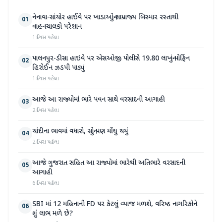
નેનાવા-સાંચોર હાઈવે પર ખાડાઓનું સામ્રાજ્ય બિસ્માર રસ્તાથી
01
વાહનચાલકો પરેશાન
1 દિવસ પહેલા
પાલનપુર-ડીસા હાઇવે પર એસઓજી પોલીસે 19.80 લાખનું મોર્ફિન
02
હિરોઈન ઝડપી પાડ્યું
1 દિવસ પહેલા
આજે આ રાજ્યોમાં ભારે પવન સાથે વરસાદની આગાહી
03
2 દિવસ પહેલા
ચાંદીના ભાવમાં વધારો, સોનું પણ મોંઘુ થયું
04
2 દિવસ પહેલા
આજે ગુજરાત સહિત આ રાજ્યોમાં ભારેથી અતિભારે વરસાદની
05
આગાહી
6 દિવસ પહેલા
SBI માં 12 મહિનાની FD પર કેટલું વ્યાજ મળશે, વરિષ્ઠ નાગરિકોને
06
શું લાભ મળે છે?