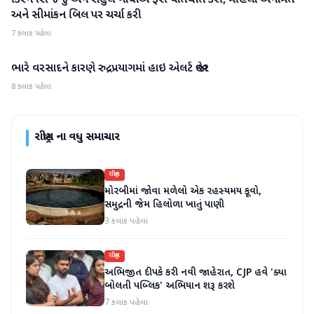
કિરેન રિજિજુ અને રાહુલ ગાંધીએ ફરી વાતચીત કરી, મહિલા અનામત
અને સીમાંકન બિલ પર ચર્ચા કરી
7 કલાક પહેલા
ભારે વરસાદને કારણે રુદ્રપ્રયાગમાં હાઇ એલર્ટ જાહેર
રાષ્ટ્રીય
8 કલાક પહેલા
રાષ્ટ્રીય
ના વધુ સમાચાર
રાષ્ટ્રીય
મોરબીમાં જોવા મળેલો એક રહસ્યમય કૂવો,
સમુદ્રની જેમ હિલોળા ખાતું પાણી
3 કલાક પહેલા
રાષ્ટ્રીય
અભિજીત દીપકે કરી નવી જાહેરાત, CJP હવે 'ક્યા
બોલતી પબ્લિક' અભિયાન શરૂ કરશે
7 કલાક પહેલા