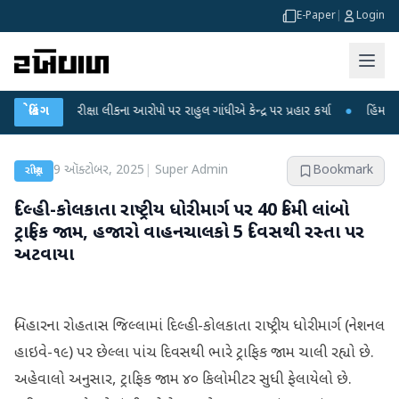
E-Paper
|
Login
 પરીક્ષા લીકના આરોપો પર રાહુલ ગાંધીએ કેન્દ્ર પર પ્રહાર કર્યા
બ્રેકિંગ
●
હિંમતનગરમાં રહસ્
9 ઑક્ટોબર, 2025
|
Super Admin
Bookmark
રાષ્ટ્રીય
દિલ્હી-કોલકાતા રાષ્ટ્રીય ધોરીમાર્ગ પર 40 કિમી લાંબો
ટ્રાફિક જામ, હજારો વાહનચાલકો 5 દિવસથી રસ્તા પર
અટવાયા
બિહારના રોહતાસ જિલ્લામાં દિલ્હી-કોલકાતા રાષ્ટ્રીય ધોરીમાર્ગ (નેશનલ
હાઇવે-૧૯) પર છેલ્લા પાંચ દિવસથી ભારે ટ્રાફિક જામ ચાલી રહ્યો છે.
અહેવાલો અનુસાર, ટ્રાફિક જામ ૪૦ કિલોમીટર સુધી ફેલાયેલો છે.