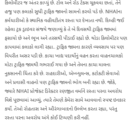
કિલોમીટર જ અંતર કાપ્યું છે. ટોલ અને રોડ ટેક્સ ચૂકવવા છતાં, તેને
હજુ પણ કલાકો સુધી ટ્રાફિક જામનો સામનો કરવો પડે છે. NHAIના
કર્મચારીઓ કે સ્થાનિક વહીવટીતંત્ર રસ્તા પર દેખાતા નથી. દિલ્હી જઈ
રહેલા ટ્રક ડ્રાઇવર સંજયે જણાવ્યું કે તે બે દિવસથી ટ્રાફિક જામમાં
ફસાયો છે અને ભૂખ અને તરસથી પીડાઈ રહ્યો છે. થોડા કિલોમીટર પણ
કાપવામાં કલાકો લાગી રહ્યા.. ટ્રાફિક જામના કારણે વ્યવસાય પર પણ
વિપરીત અસર પડી છે. કાચા ખાદ્ય પદાર્થોનું વહન કરતા વાહનચાલકો
મોટા ટ્રાફિક જામથી ગભરાઈ ગયા છે અને તેમના કાચા માલના
નુકસાનની ચિંતા કરે છે. રાહદારીઓ, એમ્બ્યુલન્સ, કટોકટી સેવાઓ
અને પ્રવાસી વાહનો પણ ટ્રાફિક જામનો ભોગ બની રહ્યા છે. જોકે,
જ્યારે NHAI પ્રોજેક્ટ ડિરેક્ટર રણજીત વર્માને રસ્તા પરના અવરોધ
વિશે પૂછવામાં આવ્યું, ત્યારે તેમણે કેમેરા સામે આવવાનો સ્પષ્ટ ઇનકાર
કર્યો. તેઓ રોહતાસ અને ઔરંગાબાદનો ઉલ્લેખ કરતા રહ્યા, પરંતુ
રસ્તા પરના અવરોધ અંગે કોઈ ટિપ્પણી કરી નહીં.