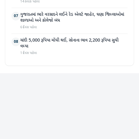
14 કલાક પહેલા
ગુજરાતમાં ભારે વરસાદને લઈને રેડ એલર્ટ જાહેર, ઘણા જિલ્લાઓમાં
07
શાળાઓ અને કોલેજો બંધ
6 દિવસ પહેલા
ચાંદી 5,000 રૂપિયા મોંઘી થઈ, સોનાના ભાવ 2,200 રૂપિયા સુધી
08
વધ્યા
1 દિવસ પહેલા