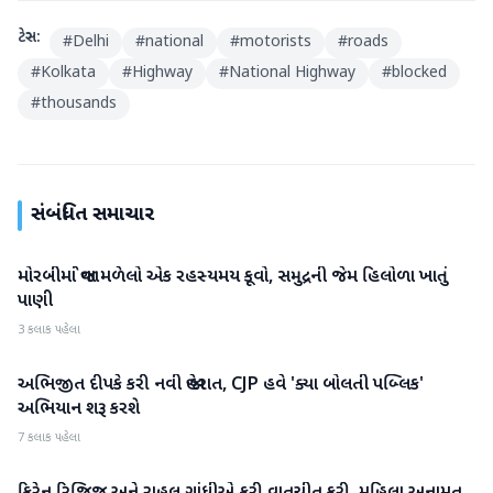
ટેગ્સ:
#
Delhi
#
national
#
motorists
#
roads
#
Kolkata
#
Highway
#
National Highway
#
blocked
#
thousands
સંબંધિત સમાચાર
મોરબીમાં જોવા મળેલો એક રહસ્યમય કૂવો, સમુદ્રની જેમ હિલોળા ખાતું
રાષ્ટ્રીય
પાણી
3 કલાક પહેલા
અભિજીત દીપકે કરી નવી જાહેરાત, CJP હવે 'ક્યા બોલતી પબ્લિક'
રાષ્ટ્રીય
અભિયાન શરૂ કરશે
7 કલાક પહેલા
રાષ્ટ્રીય