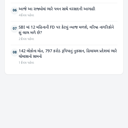
આજે આ રાજ્યોમાં ભારે પવન સાથે વરસાદની આગાહી
06
4 દિવસ પહેલા
SBI માં 12 મહિનાની FD પર કેટલું વ્યાજ મળશે, વરિષ્ઠ નાગરિકોને
07
શું લાભ મળે છે?
2 દિવસ પહેલા
142 લોકોના મોત, 797 કરોડ રૂપિયાનું નુકસાન, હિમાચલ પ્રદેશમાં ભારે
08
ચોમાસાનો સામનો
1 દિવસ પહેલા