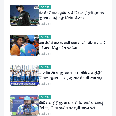
રમતગમત
મેટ હેનરી માટે ન્યૂઝીલેન્ડ ચેમ્પિયન્સ ટ્રોફીની ફાઇનલ
જીતવા માંગતું હતું: મિશેલ સેન્ટનર
1 વર્ષ પહેલા
રમતગમત
અવરોધોને પાર કરવાની કળા શીખો: ગૌતમ ગંભીરે
કવિતાથી સિદ્ધુને દંગ કરી દીધા
1 વર્ષ પહેલા
રમતગમત
ભારતીય ટીમ ત્રીજી વખત ICC ચેમ્પિયન્સ ટ્રોફીનો
ખિતાબ જીતવામાં સફળ; સારી ઇનામી રકમ પણ
મળી
1 વર્ષ પહેલા
રમતગમત
ચેમ્પિયન્સ ટ્રોફી જીત્યા બાદ રોહિત શર્માએ આપ્યું
નિવેદન; ટીમના પ્રદર્શન પર ખુશી વ્યક્ત કરી
1 વર્ષ પહેલા