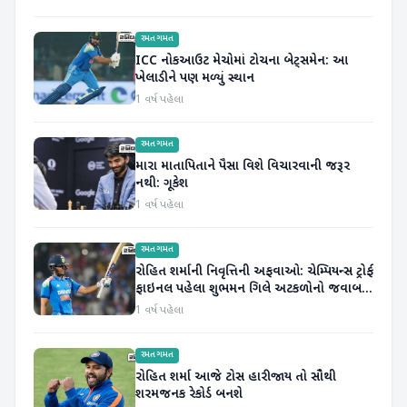
રમતગમત
ICC નોકઆઉટ મેચોમાં ટોચના બેટ્સમેન: આ
ખેલાડીને પણ મળ્યું સ્થાન
1 વર્ષ પહેલા
રમતગમત
મારા માતાપિતાને પૈસા વિશે વિચારવાની જરૂર
નથી: ગૂકેશ
1 વર્ષ પહેલા
રમતગમત
રોહિત શર્માની નિવૃત્તિની અફવાઓ: ચેમ્પિયન્સ ટ્રોફી
ફાઇનલ પહેલા શુભમન ગિલે અટકળોનો જવાબ
આપ્યો
1 વર્ષ પહેલા
રમતગમત
રોહિત શર્મા આજે ટોસ હારી જાય તો સૌથી
શરમજનક રેકોર્ડ બનશે