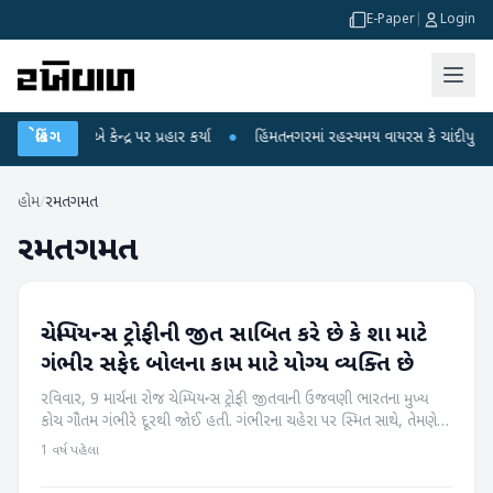
E-Paper
|
Login
ધીએ કેન્દ્ર પર પ્રહાર કર્યા
બ્રેકિંગ
●
હિંમતનગરમાં રહસ્યમય વાયરસ કે ચાંદીપુરા? 6 બાળક
હોમ
/
રમતગમત
રમતગમત
ચેમ્પિયન્સ ટ્રોફીની જીત સાબિત કરે છે કે શા માટે
રમતગમત
ગંભીર સફેદ બોલના કામ માટે યોગ્ય વ્યક્તિ છે
રવિવાર, 9 માર્ચના રોજ ચેમ્પિયન્સ ટ્રોફી જીતવાની ઉજવણી ભારતના મુખ્ય
કોચ ગૌતમ ગંભીરે દૂરથી જોઈ હતી. ગંભીરના ચહેરા પર સ્મિત સાથે, તેમણે
આ બધું દૂરથી જોયું. સ્પષ્ટવક્તા કોચે ભારતીય ટીમ સાથેના તેમના કાર્યક...
1 વર્ષ પહેલા