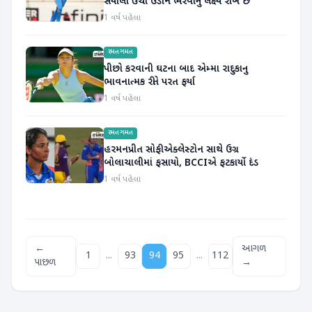
સયાલી ઉંચી ઉડાન ભરવાનું લક્ષ્ય રાખે છે
1 વર્ષ પહેલા
રમતગમત
પીછો કરવાની ઘટના બાદ એમ્મા રાદુકાનુ
ભાવનાત્મક રીતે પરત ફર્યા
1 વર્ષ પહેલા
રમતગમત
હરમનપ્રીત સોફી એક્લેસ્ટોન સાથે ઉગ્ર
બોલાચાલીમાં ફસાયો, BCCIએ ફટકાર્યો દંડ
1 વર્ષ પહેલા
←
આગળ
...
...
1
93
94
95
112
પાછળ
→