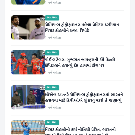
1 વર્ષ પહેલા
રમતગમત
ચેમ્પિયન્સ ટ્રોફી ફાઇનલ પહેલા પ્રેક્ટિસ દરમિયાન
વિરાટ કોહલીને ઇજા: રિપોર્ટ
1 વર્ષ પહેલા
રમતગમત
પોઈન્ટ ટેબલ: ગુજરાત જાયન્ટ્સની ટીમે દિલ્હી
કેપિટલ્સને હરાવ્યું,ટીમ હાલમાં ટોચ પર
1 વર્ષ પહેલા
રમતગમત
શોએબ અખ્તરે ચેમ્પિયન્સ ટ્રોફી ફાઇનલમાં ભારતને
હરાવવા માટે કિવીઓએ શું કરવું પડશે તે જણાવ્યું
1 વર્ષ પહેલા
રમતગમત
વિરાટ કોહલીની કાર્ય નીતિથી પ્રેરિત, ભારતની