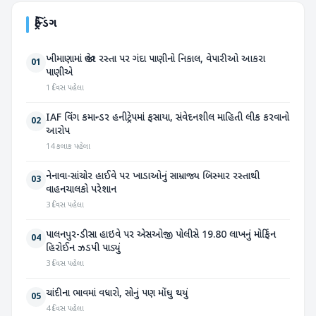
ટ્રેન્ડિંગ
ખીમાણામાં જાહેર રસ્તા પર ગંદા પાણીનો નિકાલ, વેપારીઓ આકરા
01
પાણીએ
1 દિવસ પહેલા
IAF વિંગ કમાન્ડર હનીટ્રેપમાં ફસાયા, સંવેદનશીલ માહિતી લીક કરવાનો
02
આરોપ
14 કલાક પહેલા
નેનાવા-સાંચોર હાઈવે પર ખાડાઓનું સામ્રાજ્ય બિસ્માર રસ્તાથી
03
વાહનચાલકો પરેશાન
3 દિવસ પહેલા
પાલનપુર-ડીસા હાઇવે પર એસઓજી પોલીસે 19.80 લાખનું મોર્ફિન
04
હિરોઈન ઝડપી પાડ્યું
3 દિવસ પહેલા
ચાંદીના ભાવમાં વધારો, સોનું પણ મોંઘુ થયું
05
4 દિવસ પહેલા