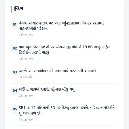
ટ્રેન્ડિંગ
નેનાવા-સાંચોર હાઈવે પર ખાડાઓનું સામ્રાજ્ય બિસ્માર રસ્તાથી
01
વાહનચાલકો પરેશાન
1 દિવસ પહેલા
પાલનપુર-ડીસા હાઇવે પર એસઓજી પોલીસે 19.80 લાખનું મોર્ફિન
02
હિરોઈન ઝડપી પાડ્યું
1 દિવસ પહેલા
આજે આ રાજ્યોમાં ભારે પવન સાથે વરસાદની આગાહી
03
3 દિવસ પહેલા
ચાંદીના ભાવમાં વધારો, સોનું પણ મોંઘુ થયું
04
2 દિવસ પહેલા
SBI માં 12 મહિનાની FD પર કેટલું વ્યાજ મળશે, વરિષ્ઠ નાગરિકોને
05
શું લાભ મળે છે?
1 દિવસ પહેલા