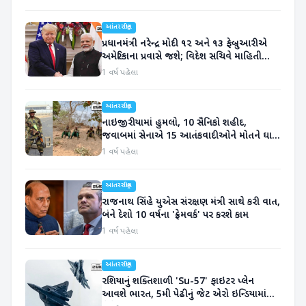
આંતરરાષ્ટ્રીય
પ્રધાનમંત્રી નરેન્દ્ર મોદી ૧૨ અને ૧૩ ફેબ્રુઆરીએ
અમેરિકાના પ્રવાસે જશે; વિદેશ સચિવે માહિતી
આપી
1 વર્ષ પહેલા
આંતરરાષ્ટ્રીય
નાઇજીરીયામાં હુમલો, 10 સૈનિકો શહીદ,
જવાબમાં સેનાએ 15 આતંકવાદીઓને મોતને ઘાટ
ઉતાર્યા
1 વર્ષ પહેલા
આંતરરાષ્ટ્રીય
રાજનાથ સિંહે યુએસ સંરક્ષણ મંત્રી સાથે કરી વાત,
બંને દેશો 10 વર્ષના 'ફ્રેમવર્ક' પર કરશે કામ
1 વર્ષ પહેલા
આંતરરાષ્ટ્રીય
રશિયાનું શક્તિશાળી 'Su-57' ફાઇટર પ્લેન
આવશે ભારત, 5મી પેઢીનું જેટ એરો ઇન્ડિયામાં