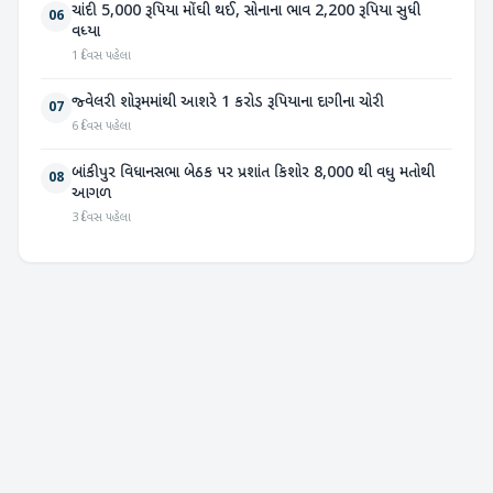
ચાંદી 5,000 રૂપિયા મોંઘી થઈ, સોનાના ભાવ 2,200 રૂપિયા સુધી
06
વધ્યા
1 દિવસ પહેલા
જ્વેલરી શોરૂમમાંથી આશરે 1 કરોડ રૂપિયાના દાગીના ચોરી
07
6 દિવસ પહેલા
બાંકીપુર વિધાનસભા બેઠક પર પ્રશાંત કિશોર 8,000 થી વધુ મતોથી
08
આગળ
3 દિવસ પહેલા