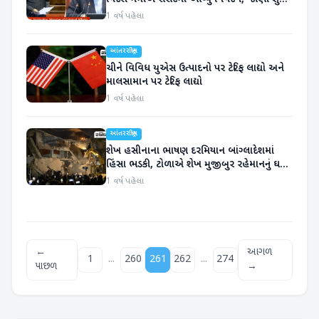
કહ્યું
1 વર્ષ પહેલા
આંતરરાષ્ટ્રીય
ચીને વિવિધ યુએસ ઉત્પાદનો પર ટેરિફ લાદ્યો અને
માલસામાન પર ટેરિફ લાદ્યો
1 વર્ષ પહેલા
આંતરરાષ્ટ્રીય
શેખ હસીનાના ભાષણ દરમિયાન બાંગ્લાદેશમાં
હિંસા ભડકી, ટોળાએ શેખ મુજીબુર રહેમાનનું ઘર
સળગાવ્યું
1 વર્ષ પહેલા
←
આગળ
...
...
1
260
261
262
274
પાછળ
→