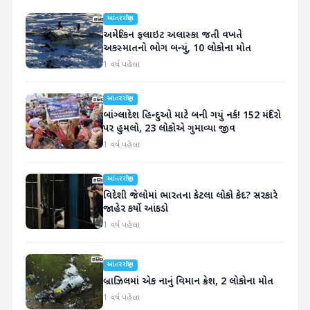
આંતરરાષ્ટ્રીય
અમેરિકન ફલાઇટ અલાસ્કા જતી વખતે
અકસ્માતનો ભોગ બન્યું, 10 લોકોના મોત
1 વર્ષ પહેલા
આંતરરાષ્ટ્રીય
બાંગ્લાદેશ હિન્દુઓ માટે બની ગયું નર્ક! 152 મંદિરો
પર હુમલો, 23 લોકોએ ગુમાવ્યા જીવ
1 વર્ષ પહેલા
આંતરરાષ્ટ્રીય
વિદેશી જેલોમાં ભારતના કેટલા લોકો કેદ? સરકારે
જાહેર કર્યો આંકડો
1 વર્ષ પહેલા
આંતરરાષ્ટ્રીય
બ્રાઝિલમાં એક નાનું વિમાન ક્રેશ, 2 લોકોના મોત
1 વર્ષ પહેલા