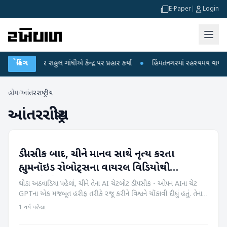
E-Paper
|
Login
પર રાહુલ ગાંધીએ કેન્દ્ર પર પ્રહાર કર્યા
બ્રેકિંગ
●
હિંમતનગરમાં રહસ્યમય વાયરસ કે ચાંદીપ
હોમ
/
આંતરરાષ્ટ્રીય
આંતરરાષ્ટ્રીય
ડીપસીક બાદ, ચીને માનવ સાથે નૃત્ય કરતા
આંતરરાષ્ટ્રીય
હ્યુમનૉઇડ રોબોટ્સના વાયરલ વિડિયોથી
ઇન્ટરનેટને ચોંકાવ્યું
થોડા અઠવાડિયા પહેલાં, ચીને તેના AI ચેટબોટ ડીપસીક - ઓપન AIના ચેટ
GPTના એક મજબૂત હરીફ તરીકે રજૂ કરીને વિશ્વને ચોંકાવી દીધું હતું. તેના
ઝડપી પ્રતિસાદથી લઈને તેના પ્રભાવશાળી ડીપસીક-R1 મોડેલ સુધી, જેને
1 વર્ષ પહેલા
ચેટ...