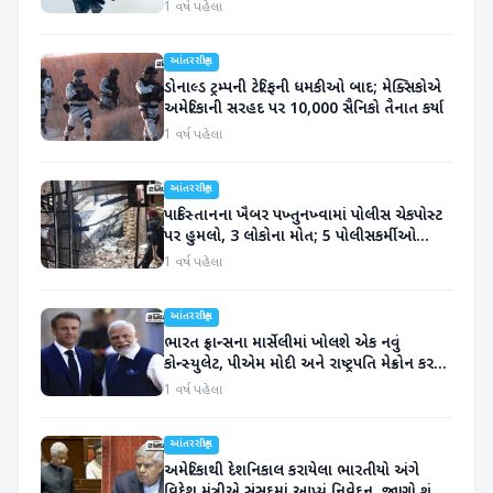
લેશે ભાગ
1 વર્ષ પહેલા
આંતરરાષ્ટ્રીય
ડોનાલ્ડ ટ્રમ્પની ટેરિફની ધમકીઓ બાદ; મેક્સિકોએ
અમેરિકાની સરહદ પર 10,000 સૈનિકો તૈનાત કર્યા
1 વર્ષ પહેલા
આંતરરાષ્ટ્રીય
પાકિસ્તાનના ખૈબર પખ્તુનખ્વામાં પોલીસ ચેકપોસ્ટ
પર હુમલો, 3 લોકોના મોત; 5 પોલીસકર્મીઓ
ઘાયલ
1 વર્ષ પહેલા
આંતરરાષ્ટ્રીય
ભારત ફ્રાન્સના માર્સેલીમાં ખોલશે એક નવું
કોન્સ્યુલેટ, પીએમ મોદી અને રાષ્ટ્રપતિ મેક્રોન કરશે
તેનું ઉદ્ઘાટન
1 વર્ષ પહેલા
આંતરરાષ્ટ્રીય
અમેરિકાથી દેશનિકાલ કરાયેલા ભારતીયો અંગે
વિદેશ મંત્રીએ સંસદમાં આપ્યું નિવેદન, જાણો શું