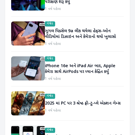
પરીક્ષણ શરૂ કર્યું
1 વર્ષ પહેલા
ગેજેટ
ગૂગલ પિક્સેલ 9a લીક થયેલા હેન્ડ્સ-ઓન
વીડિયોમાં ડિઝાઇન અને કેમેરાનો થયો ખુલાસો
1 વર્ષ પહેલા
ગેજેટ
iPhone 16e અને iPad Air બાદ, Apple
કેમેરા સાથે AirPods પર ધ્યાન કેન્દ્રિત કર્યું
1 વર્ષ પહેલા
ગેજેટ
2025 માં PC પર 3 શ્રેષ્ઠ ફ્રી-ટુ-પ્લે એક્શન ગેમ્સ
1 વર્ષ પહેલા
ગેજેટ