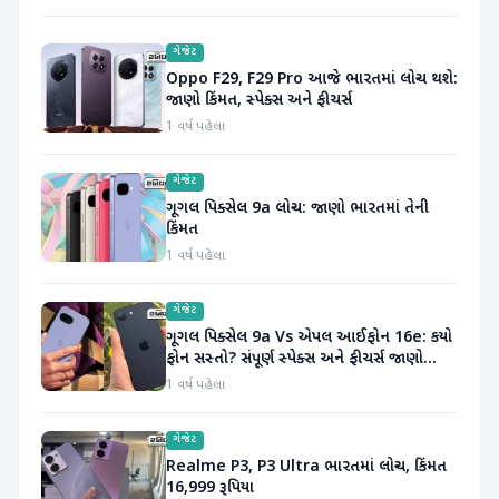
ગેજેટ
Oppo F29, F29 Pro આજે ભારતમાં લોન્ચ થશે:
જાણો કિંમત, સ્પેક્સ અને ફીચર્સ
1 વર્ષ પહેલા
ગેજેટ
ગૂગલ પિક્સેલ 9a લોન્ચ: જાણો ભારતમાં તેની
કિંમત
1 વર્ષ પહેલા
ગેજેટ
ગૂગલ પિક્સેલ 9a Vs એપલ આઈફોન 16e: કયો
ફોન સસ્તો? સંપૂર્ણ સ્પેક્સ અને ફીચર્સ જાણો...
1 વર્ષ પહેલા
ગેજેટ
Realme P3, P3 Ultra ભારતમાં લોન્ચ, કિંમત
16,999 રૂપિયા