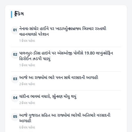
ટ્રેન્ડિંગ
નેનાવા-સાંચોર હાઈવે પર ખાડાઓનું સામ્રાજ્ય બિસ્માર રસ્તાથી
01
વાહનચાલકો પરેશાન
1 દિવસ પહેલા
પાલનપુર-ડીસા હાઇવે પર એસઓજી પોલીસે 19.80 લાખનું મોર્ફિન
02
હિરોઈન ઝડપી પાડ્યું
1 દિવસ પહેલા
આજે આ રાજ્યોમાં ભારે પવન સાથે વરસાદની આગાહી
03
2 દિવસ પહેલા
ચાંદીના ભાવમાં વધારો, સોનું પણ મોંઘુ થયું
04
2 દિવસ પહેલા
આજે ગુજરાત સહિત આ રાજ્યોમાં ભારેથી અતિભારે વરસાદની
05
આગાહી
6 દિવસ પહેલા