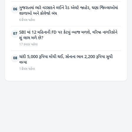
ગુજરાતમાં ભારે વરસાદને લઈને રેડ એલર્ટ જાહેર, ઘણા જિલ્લાઓમાં
06
શાળાઓ અને કોલેજો બંધ
6 દિવસ પહેલા
SBI માં 12 મહિનાની FD પર કેટલું વ્યાજ મળશે, વરિષ્ઠ નાગરિકોને
07
શું લાભ મળે છે?
17 કલાક પહેલા
ચાંદી 5,000 રૂપિયા મોંઘી થઈ, સોનાના ભાવ 2,200 રૂપિયા સુધી
08
વધ્યા
1 દિવસ પહેલા