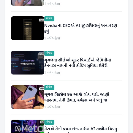
1 વર્ષ પહેલા
ગેજેટ
Nvidiaના CEOએ AI સુપરચિપ્સનું અનાવરણ
કર્યું
1 વર્ષ પહેલા
ગેજેટ
ગૂગલના સીઈઓ સુંદર પિચાઈએ જેમિનીમાં
કેનવાસ નામની નવી કોડિંગ સુવિધા ઉમેરી
1 વર્ષ પહેલા
ગેજેટ
ગૂગલ પિક્સેલ 9a આજે લોન્ચ થશે, જાણો
ભારતમાં તેની કિંમત, સ્પેક્સ અને બધું જ
1 વર્ષ પહેલા
ગેજેટ
મેટાએ તેની પ્રથમ ઇન-હાઉસ AI તાલીમ ચિપનું