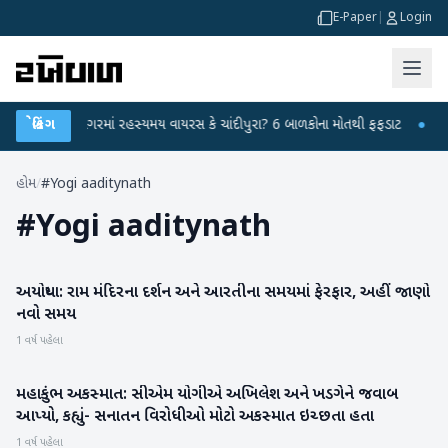
E-Paper
|
Login
●
હિંમતનગરમાં રહસ્યમય વાયરસ કે ચાંદીપુરા? 6 બાળકોના મોતથી ફફડાટ
બ્રેકિંગ
●
હવામા
હોમ
/
#Yogi aaditynath
#
Yogi aaditynath
અયોધ્યા: રામ મંદિરના દર્શન અને આરતીના સમયમાં ફેરફાર, અહીં જાણો
એસ્ટ્રોલોજી
નવો સમય
1 વર્ષ પહેલા
મહાકુંભ અકસ્માત: સીએમ યોગીએ અખિલેશ અને ખડગેને જવાબ
રાજકારણ
આપ્યો, કહ્યું- સનાતન વિરોધીઓ મોટો અકસ્માત ઇચ્છતા હતા
1 વર્ષ પહેલા