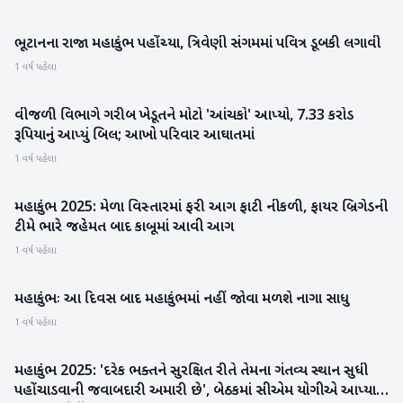
ભૂટાનના રાજા મહાકુંભ પહોંચ્યા, ત્રિવેણી સંગમમાં પવિત્ર ડૂબકી લગાવી
મહાકુંભ
1 વર્ષ પહેલા
વીજળી વિભાગે ગરીબ ખેડૂતને મોટો 'આંચકો' આપ્યો, 7.33 કરોડ
રાષ્ટ્રીય
રૂપિયાનું આપ્યું બિલ; આખો પરિવાર આઘાતમાં
1 વર્ષ પહેલા
મહાકુંભ 2025: મેળા વિસ્તારમાં ફરી આગ ફાટી નીકળી, ફાયર બ્રિગેડની
મહાકુંભ
ટીમે ભારે જહેમત બાદ કાબૂમાં આવી આગ
1 વર્ષ પહેલા
મહાકુંભઃ આ દિવસ બાદ મહાકુંભમાં નહીં જોવા મળશે નાગા સાધુ
મહાકુંભ
1 વર્ષ પહેલા
મહાકુંભ 2025: 'દરેક ભક્તને સુરક્ષિત રીતે તેમના ગંતવ્ય સ્થાન સુધી
મહાકુંભ
પહોંચાડવાની જવાબદારી અમારી છે', બેઠકમાં સીએમ યોગીએ આપ્યા