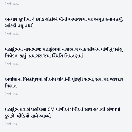
આ ખાસ નિર્દેશ
1 વર્ષ પહેલા
અત્યાર સુધીમાં 4 કરોડ લોકોએ મૌની અમાવસ્યા પર અમૃત સ્નાન કર્યું,
મહાકુંભ
આંકડો વધુ વધશે
1 વર્ષ પહેલા
મહાકુંભમાં નાસભાગ: મહાકુંભમાં નાસભાગ બાદ સીએમ યોગીનું પહેલું
મહાકુંભ
નિવેદન, કહ્યું- પ્રયાગરાજમાં સ્થિતિ નિયંત્રણમાં
1 વર્ષ પહેલા
અયોધ્યાના મિલ્કીપુરમાં સીએમ યોગીની ચૂંટણી સભા, સપા પર જોરદાર
રાષ્ટ્રીય
નિશાન
1 વર્ષ પહેલા
મહાકુંભ પ્રવાસે પહોંચેલા CM યોગીએ મંત્રીઓ સાથે લગાવી સંગમમાં
મહાકુંભ
ડૂબકી, વીડિયો સામે આવ્યો
1 વર્ષ પહેલા