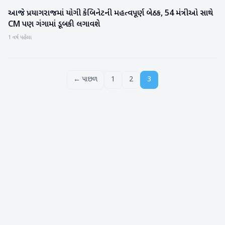
આજે પ્રયાગરાજમાં યોગી કેબિનેટની મહત્વપૂર્ણ બેઠક, 54 મંત્રીઓ સાથે
રાષ્ટ્રીય
CM પણ ગંગામાં ડૂબકી લગાવશે
1 વર્ષ પહેલા
← પાછળ
1
2
3