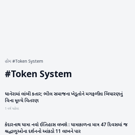
હોમ
/
#Token System
#
Token System
ધાનેરામાં લાંબી કતાર; ભીલ સમાજના ખેડૂતોને મગફળીના બિયારણનું
બનાસકાંઠા
વિના મૂલ્યે વિતરણ
1 વર્ષ પહેલા
કેદારનાથ યાત્રા નવો ઈતિહાસ લખશે : યાત્રાકાળના માત્ર 47 દિવસમાં જ
રાષ્ટ્રીય
શ્રદ્ધાળુઓના દર્શનનો આંકડો 11 લાખને પાર