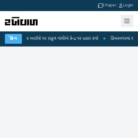
E-Paper
|
Login
્ષા લીકના આરોપો પર રાહુલ ગાંધીએ કેન્દ્ર પર પ્રહાર કર્યા
બ્રેકિંગ
●
હિંમતનગરમાં રહસ્યમય 