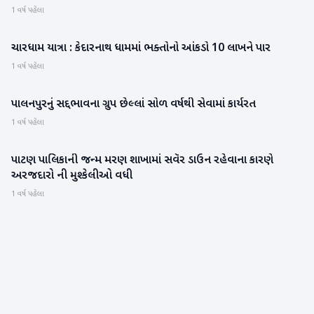
1 વર્ષ પહેલા
ચારધામ યાત્રા : કેદારનાથ ધામમાં ભક્તોનો આંકડો 10 લાખને પાર
રાષ્ટ્રીય
1 વર્ષ પહેલા
પાલનપુરનું સદ્દભાવના ગ્રુપ છેલ્લાં સોળ વર્ષથી સેવામાં કાર્યરત
બનાસકાંઠા
1 વર્ષ પહેલા
પાટણ પાલિકાની જન્મ મરણ શાખામાં સવૅર ડાઉન રહેવાના કારણે
પાટણ
અરજદારો ની મુશ્કેલીઓ વધી
1 વર્ષ પહેલા