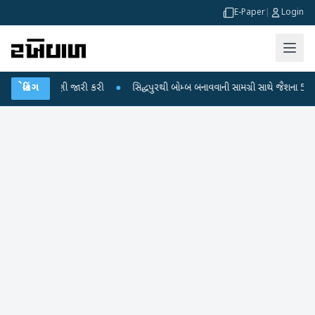
E-Paper
|
Login
સાદની ચેતવણી જારી કરી
બ્રેકિંગ
●
સિદ્ધપુરથી બોમ્બ બનાવવાની સામગ્રી સાથે જૈશના 5 શંકાસ