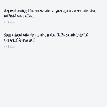
તેરા તુજકો અર્પણ; હિંમતનગર પોલીસ દ્વારા ગુમ થયેલ ૧૧ મોબાઈલ,
સાબરકાંઠા
માલિકોને પરત સોંપ્યા
1 વર્ષ પહેલા
ડીસા શહેરમાં ખોવાયેલા 3 રાંધણ ગેસ સિલિન્ડર શોધી પોલીસે
બનાસકાંઠા
અરજદારોને પરત કર્યા
1 વર્ષ પહેલા