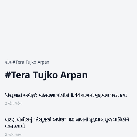
હોમ
/
#Tera Tujko Arpan
#
Tera Tujko Arpan
'તેરા તુજકો અર્પણ': મહેસાણા પોલીસે ₹8.44 લાખનો મુદ્દામાલ પરત કર્યો
મહેસાણા
2 મહિના પહેલા
પાટણ પોલીસનું "તેરા તુજકો અર્પણ": ₹40 લાખનો મુદ્દામાલ મૂળ માલિકોને
પાટણ
પરત કરાયો
2 મહિના પહેલા