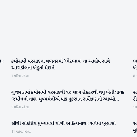
પ :
કમોસમી વરસાદના વળતરમાં 'ભેદભાવ' ના આક્ષેપ સાથે
ભા
બનાસકાંઠા
આગડોલના ખેડૂતો મેદાને
ખ
7 મહિના પહેલા
8 મ
ગુજરાતમાં કમોસમી વરસાદથી ૧૦ લાખ હેક્ટરથી વધુ ખેતીલાયક
સર
ગુજરાત
જમીનનો નાશ; મુખ્યમંત્રીએ પાક નુકસાન સર્વેક્ષણનો આપ્યો
ટ
આદેશ
9 મહિના પહેલા
10
સૌથી લોકપ્રિય મુખ્‍યમંત્રી યોગી આદિત્‍યનાથ : સર્વેમાં ખુલાસો
સં
રાષ્ટ્રીય
મુ
11 મહિના પહેલા