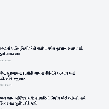
ભરમાં અતિવૃષ્ટિથી ખેતી પાકોમાં થયેલ નુકસાન સહાય માટે
બનાસકાંઠા
ેડૂતો અવઢવમાં
હિના પહેલા
્વેમાં સુઇગામના કાણોઠી ગામના પીડિતોને અન્યાય થતાં
બનાસકાંઠા
ી.ડી.ઓને રજૂઆત
 મહિના પહેલા
ભલ જામા મસ્જિદ સર્વે: હાઈકોર્ટનો નિર્ણય મોટો આંચકો, હવે
રાષ્ટ્રીય
સ્લિમ પક્ષ સુપ્રીમ કોર્ટ જશે