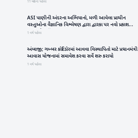
11 મહિના પહેલા
ASI પાણીની અંદરના અભિયાનો, મળી આવેલા પ્રાચીન
ગુજરાત
વસ્તુઓના વૈજ્ઞાનિક વિશ્લેષણ દ્વારા દ્વારકા પર નવો પ્રકાશ
પાડવાનો કર્યો પ્રયાસ
1 વર્ષ પહેલા
અંબાજી; ગબ્બર કોરિડોરમાં આવવા વિસ્થાપિતો માટે પ્રધાનમંત્રી
બનાસકાંઠા
આવાસ યોજનામાં સમાવેશ કરવા સર્વે શરુ કરાયો
1 વર્ષ પહેલા