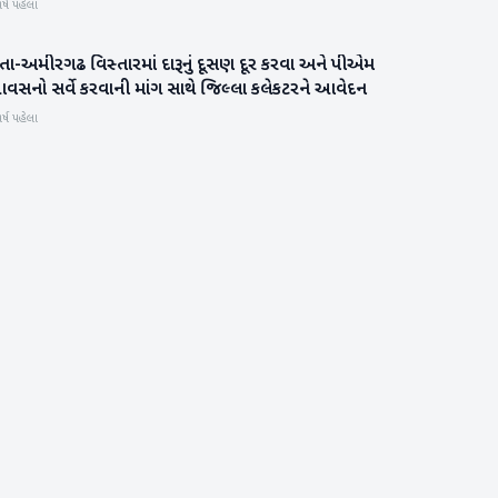
ર્ષ પહેલા
ંતા-અમીરગઢ વિસ્તારમાં દારૂનું દૂસણ દૂર કરવા અને પીએમ
બનાસકાંઠા
વસનો સર્વે કરવાની માંગ સાથે જિલ્લા કલેકટરને આવેદન
ર્ષ પહેલા