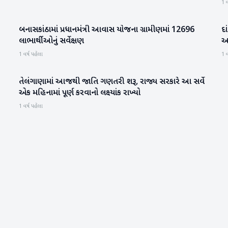
1 વ
બનાસકાંઠામાં પ્રધાનમંત્રી આવાસ યોજના ગ્રામીણમાં 12696
દા
બનાસકાંઠા
લાભાર્થીઓનું સર્વેક્ષણ
આ
1 વર્ષ પહેલા
1 વ
તેલંગાણામાં આજથી જાતિ ગણતરી શરૂ, રાજ્ય સરકારે આ સર્વે
રાષ્ટ્રીય
એક મહિનામાં પૂર્ણ કરવાનો લક્ષ્યાંક રાખ્યો
1 વર્ષ પહેલા