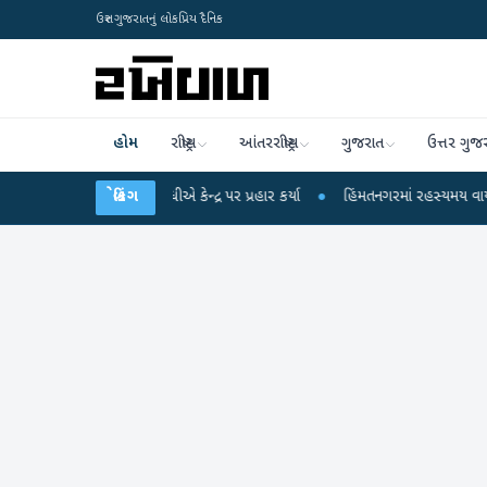
ઉત્તર ગુજરાતનું લોકપ્રિય દૈનિક
હોમ
રાષ્ટ્રીય
આંતરરાષ્ટ્રીય
ગુજરાત
ઉત્તર ગુજ
રાહુલ ગાંધીએ કેન્દ્ર પર પ્રહાર કર્યા
બ્રેકિંગ
●
હિંમતનગરમાં રહસ્યમય વાયરસ કે ચાંદીપુરા