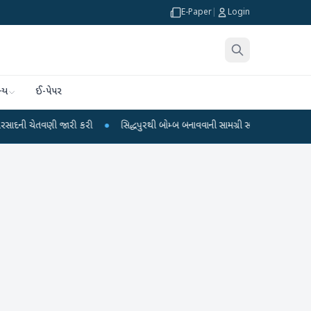
E-Paper
|
Login
્ય
ઈ-પેપર
 જારી કરી
●
સિદ્ધપુરથી બોમ્બ બનાવવાની સામગ્રી સાથે જૈશના 5 શંકાસ્પદ આતંકી ઝડપ