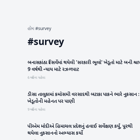
હોમ
/
#survey
#
survey
બનાસકાંઠા રિસર્વેમાં થયેલી 'સરકારી ભૂલો' ખેડૂતો માટે બની શ્રા
બનાસકાંઠા
9 વર્ષથી ન્યાય માટે રઝળપાટ
6 મહિના પહેલા
ડીસા તાલુકામાં કમોસમી વરસાદથી બટાકા પાકને ભારે નુકસાન :
બનાસકાંઠા
ખેડૂતોની મહેનત પર પાણી
9 મહિના પહેલા
પીએમ મોદીએ હિમાચલ પ્રદેશનું હવાઈ સર્વેક્ષણ કર્યું, પૂરથી
રાષ્ટ્રીય
થયેલા નુકસાનનો અભ્યાસ કર્યો