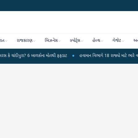
રાત
રાજકારણ
બિઝનેસ
સ્પોર્ટ્સ
હેલ્થ
ગેજેટ
અન
? 6 બાળકોના મોતથી ફફડાટ
●
હવામાન વિભાગે 18 રાજ્યો માટે ભારે વરસાદની ચેતવણી