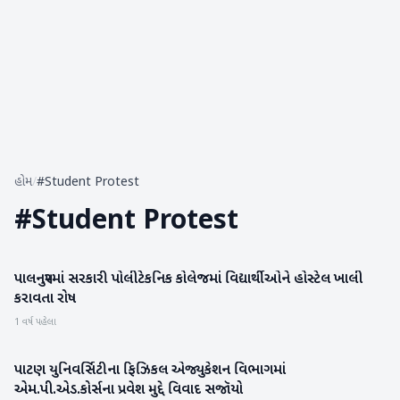
હોમ
/
#Student Protest
#
Student Protest
પાલનપુરમાં સરકારી પોલીટેકનિક કોલેજમાં વિદ્યાર્થીઓને હોસ્ટેલ ખાલી
બનાસકાંઠા
કરાવતા રોષ
1 વર્ષ પહેલા
પાટણ યુનિવર્સિટીના ફિઝિકલ એજ્યુકેશન વિભાગમાં
પાટણ
એમ.પી.એડ.કોર્સના પ્રવેશ મુદ્દે વિવાદ સજૉયો