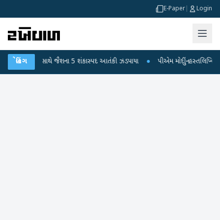
E-Paper
|
Login
ાવવાની સામગ્રી સાથે જૈશના 5 શંકાસ્પદ આતંકી ઝડપાયા
બ્રેકિંગ
●
પીએમ મોદીનું હસ્તલિખિત પોસ્