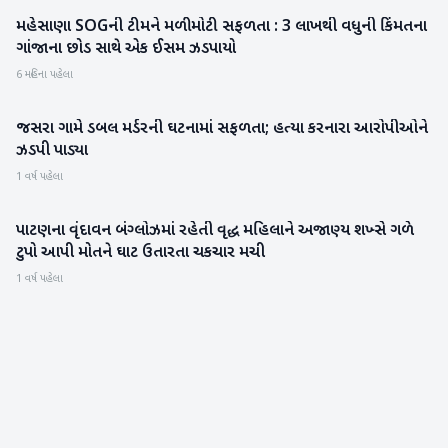
મહેસાણા SOGની ટીમને મળી મોટી સફળતા : 3 લાખથી વધુની કિંમતના
મહેસાણા
ગાંજાના છોડ સાથે એક ઈસમ ઝડપાયો
6 મહિના પહેલા
જસરા ગામે ડબલ મર્ડરની ઘટનામાં સફળતા; હત્યા કરનારા આરોપીઓને
બનાસકાંઠા
ઝડપી પાડ્યા
1 વર્ષ પહેલા
પાટણના વૃંદાવન બંગ્લોઝમાં રહેતી વૃદ્ધ મહિલાને અજાણ્ય શખ્સે ગળે
પાટણ
ટુપો આપી મોતને ઘાટ ઉતારતા ચકચાર મચી
1 વર્ષ પહેલા