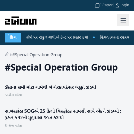
E-Paper
|
Login
 લીકના આરોપો પર રાહુલ ગાંધીએ કેન્દ્ર પર પ્રહાર કર્યા
બ્રેકિંગ
●
હિંમતનગરમાં રહસ્યમય વાય
હોમ
/
#Special Operation Group
#
Special Operation Group
ડીસાના સમૌ મોટા ગામેથી બે ગેરકાયદેસર બંદૂકો ઝડપી
બનાસકાંઠા
5 મહિના પહેલા
સાબરકાંઠા SOGએ 25 કિલો વિસ્ફોટક સામગ્રી સાથે એકને ઝડપ્યો :
સાબરકાંઠા
રૂ.53,592નો મુદ્દામાલ જપ્ત કરાયો
5 મહિના પહેલા