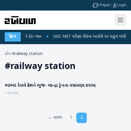
E-Paper
|
Login
લ રિચાર્જ અને ડેટા પ્લાન
બ્રેકિંગ
●
UGC-NET પરીક્ષા લીકના આરોપો પર રાહુલ ગાંધીએ કેન્દ્ર પ
હોમ
/
#railway station
#
railway station
ભાભર રેલવે સ્ટેશને ભુજ- બાન્દ્રા ટ્રેનના વધામણા કરાયા
બનાસકાંઠા
1 વર્ષ પહેલા
← પાછળ
1
2