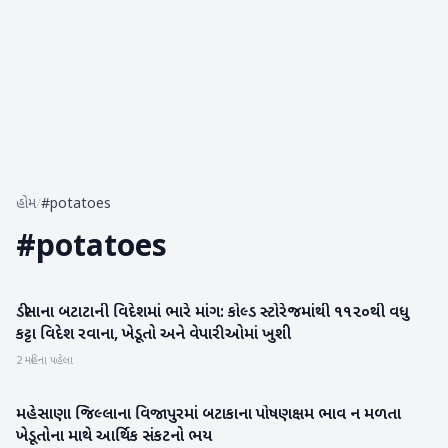
હોમ
/
#potatoes
#
potatoes
ડીસાના બટાટાની વિદેશમાં ભારે માંગ: કોલ્ડ સ્ટોરેજમાંથી ૧૧૨૦થી વધુ
બનાસકાંઠા
કટ્ટા વિદેશ રવાના, ખેડૂતો અને વેપારીઓમાં ખુશી
2 મહિના પહેલા
મહેસાણા જિલ્લાના વિજાપુરમાં બટાકાના પોષણક્ષમ ભાવ ન મળતા
મહેસાણા
ખેડૂતોના માથે આર્થિક સંકટનો ભય