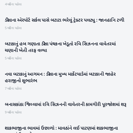
4 મહિના પહેલા
ડીસાના એરપોર્ટ સર્કલ પાસે બટાટા ભરેલું ટ્રેક્ટર પલટ્યુ : જાનહાનિ ટળી
બનાસકાંઠા
5 મહિના પહેલા
બટાકાનું હબ ગણાતા ડીસા પંથકના ખેડૂતો રવિ સિઝનના વાવેતરમાં
બનાસકાંઠા
ચણાની ખેતી તરફ વળ્યા
5 મહિના પહેલા
નવા બટાકાનું આગમન : ડીસાના મુખ્ય માર્કેટયાર્ડમાં બટાકાની જાહેર
બનાસકાંઠા
હરાજીનો શુભારંભ
7 મહિના પહેલા
બનાસકાંઠા જિલ્લામાં રવિ સિઝનની વાવેતરની કામગીરી પૂરજોશમાં શરૂ
બનાસકાંઠા
9 મહિના પહેલા
શાકભાજીના ભાવમાં ઉછાળો : માવઠાંને લઈ પાટણમાં શાકભાજીના
પાટણ