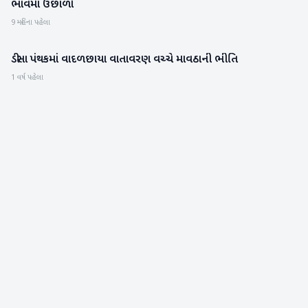
ભાવમાં ઉછાળો
9 મહિના પહેલા
ડીસા પંથકમાં વાદળછાયા વાતાવરણ વચ્ચે માવઠાની ભીતિ
બનાસકાંઠા
1 વર્ષ પહેલા