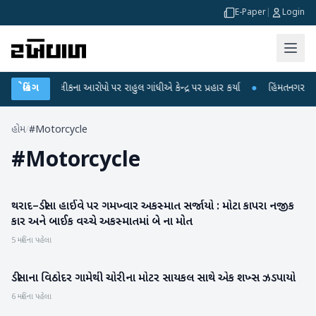
E-Paper
|
Login
T પરીક્ષા લીકના આરોપો પર રાહુલ ગાંધીએ કેન્દ્ર પર પ્રહાર કર્યા
બ્રેકિંગ
●
હિંમતનગરમાં રહ
હોમ
/
#Motorcycle
#
Motorcycle
થરાદ–ડીસા હાઈવે પર ગમખ્વાર અકસ્માત સર્જાયો : મોટા કાપરા નજીક
બનાસકાંઠા
કાર અને બાઈક વચ્ચે અકસ્માતમાં બે ના મોત
5 મહિના પહેલા
ડીસાના વિઠોદર ગામેથી ચોરીના મોટર સાયકલ સાથે એક શખ્સ ઝડપાયો
બનાસકાંઠા
6 મહિના પહેલા