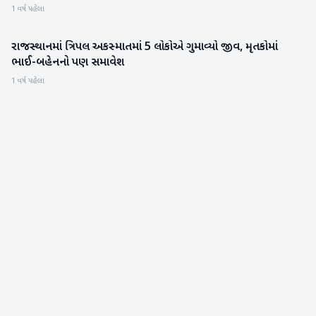
1 વર્ષ પહેલા
રાજસ્થાનમાં ત્રિપલ અકસ્માતમાં 5 લોકોએ ગુમાવ્યો જીવ, મૃતકોમાં
રાષ્ટ્રીય
ભાઈ-બહેનનો પણ સમાવેશ
1 વર્ષ પહેલા