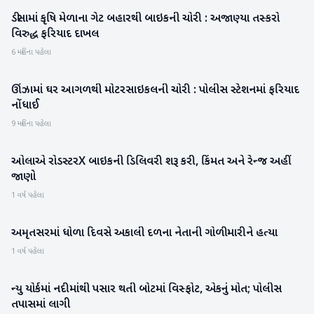
ડીસામાં કૃષિ મેળાના ગેટ બહારથી બાઇકની ચોરી : અજાણ્યા તસ્કરો
બનાસકાંઠા
વિરુદ્ધ ફરિયાદ દાખલ
6 મહિના પહેલા
ઊંઝામાં ઘર આગળથી મોટરસાઇકલની ચોરી : પોલીસ સ્ટેશનમાં ફરિયાદ
મહેસાણા
નોંધાઈ
9 મહિના પહેલા
ઓલાએ રોડસ્ટરX બાઇકની ડિલિવરી શરૂ કરી, કિંમત અને રેન્જ અહીં
બિઝનેસ
જાણો
1 વર્ષ પહેલા
અમૃતસરમાં ધોળા દિવસે અકાલી દળના નેતાની ગોળી મારીને હત્યા
રાષ્ટ્રીય
1 વર્ષ પહેલા
ન્યુ યોર્કમાં નદીમાંથી પસાર થતી બોટમાં વિસ્ફોટ, એકનું મોત; પોલીસ
રાષ્ટ્રીય
તપાસમાં લાગી