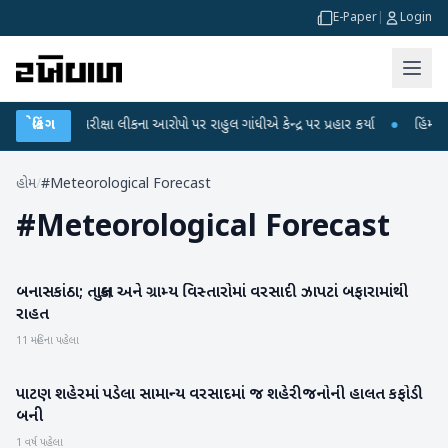
E-Paper
|
Login
UGC-NET પરીક્ષા લીકના આરોપો પર રાહુલ ગાંધીએ કેન્દ્ર પર પ્રહાર કર્યા
બ્રેકિંગ
●
હિંમતનગરમ
હોમ
/
#Meteorological Forecast
#
Meteorological Forecast
બનાસકાંઠા; તાલુકા અને ગ્રામ્ય વિસ્તારોમાં વરસાદી ઝાપટાં બફારામાંથી
બનાસકાંઠા
રાહત
11 મહિના પહેલા
પાટણ શહેરમાં પડેલા સામાન્ય વરસાદમાં જ શહેરીજનોની હાલત કફોડી
પાટણ
બની
1 વર્ષ પહેલા