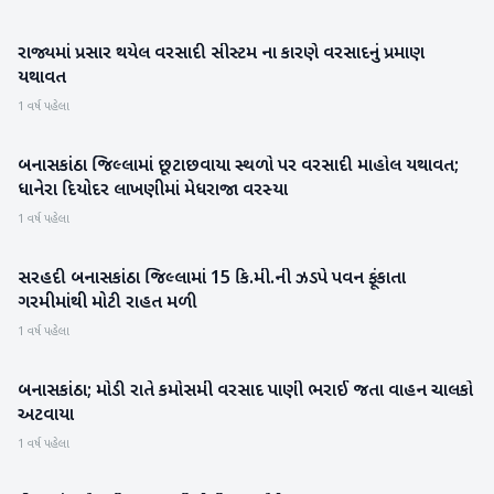
રાજ્યમાં પ્રસાર થયેલ વરસાદી સીસ્ટમ ના કારણે વરસાદનું પ્રમાણ
બનાસકાંઠા
યથાવત
1 વર્ષ પહેલા
બનાસકાંઠા જિલ્લામાં છૂટાછવાયા સ્થળો પર વરસાદી માહોલ યથાવત;
બનાસકાંઠા
ધાનેરા દિયોદર લાખણીમાં મેધરાજા વરસ્યા
1 વર્ષ પહેલા
સરહદી બનાસકાંઠા જિલ્લામાં 15 કિ.મી.ની ઝડપે પવન ફૂંકાતા
બનાસકાંઠા
ગરમીમાંથી મોટી રાહત મળી
1 વર્ષ પહેલા
બનાસકાંઠા; મોડી રાતે કમોસમી વરસાદ પાણી ભરાઈ જતા વાહન ચાલકો
બનાસકાંઠા
અટવાયા
1 વર્ષ પહેલા