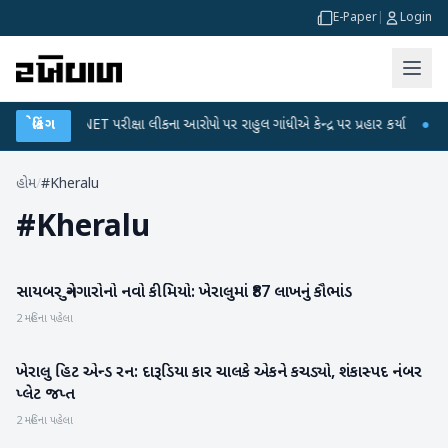
E-Paper
|
Login
●
UGC-NET પરીક્ષા લીકના આરોપો પર રાહુલ ગાંધીએ કેન્દ્ર પર પ્રહાર કર્યા
બ્રેકિંગ
●
હિંમ
હોમ
/
#Kheralu
#
Kheralu
સાયબર ગુનેગારોનો નવો કીમિયો: ખેરાલુમાં ₹87 લાખનું કૌભાંડ
મહેસાણા
2 મહિના પહેલા
ખેરાલુ હિટ એન્ડ રન: દારૂડિયા કાર ચાલકે એકને કચડ્યો, શંકાસ્પદ નંબર
મહેસાણા
પ્લેટ જપ્ત
2 મહિના પહેલા