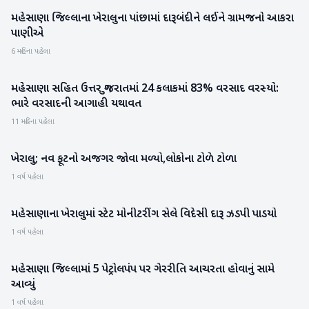
મહેસાણા જિલ્લાના ખેરાલુના પાંછામાં દારૂબંદીને લઈને ગ્રામજનો આકરા
મહેસાણા
પાણીએ
6 મહિના પહેલા
મહેસાણા સહિત ઉત્તર ગુજરાતમાં 24 કલાકમાં 83% વરસાદ વરસ્યો:
મહેસાણા
ભારે વરસાદની આગાહી યથાવત
11 મહિના પહેલા
ખેરાલુ; નવ ફૂટનો અજગર જોવા મળ્યો,લોકોના ટોળે ટોળા
મહેસાણા
1 વર્ષ પહેલા
મહેસાણાના ખેરાલુમાં સ્ટેટ મોનીટરીંગ સેલે વિદેસી દારૂ ઝડપી પાડયો
મહેસાણા
1 વર્ષ પહેલા
મહેસાણા જિલ્લામાં 5 પેટ્રોલપંપ પર ગેરરીતિ આચરતા હોવાનું સામે
મહેસાણા
આવ્યું
1 વર્ષ પહેલા