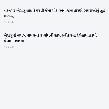
વડનગર-ખેરાલુ હાઇવે પર ડીજેના મોટા અવાજના કારણે ભમરાઓનું ઝુંડ
મહેસાણા
ત્રાટક્યું
1 વર્ષ પહેલા
ખેરાલુમાં નાયબ મામલતદાર લાંચની રકમ સ્વીકારતા રંગેહાથ ઝડપી
મહેસાણા
લેવામાં આવ્યાં
1 વર્ષ પહેલા