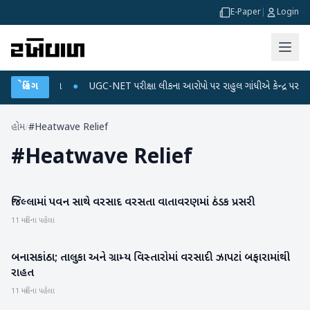
E-Paper
|
Login
અને ડેટા પ્લાન
બ્રેકિંગ
●
UGC-NET પરીક્ષા લીકના આરોપો પર રાહુલ ગાંધીએ કેન્દ્ર પર પ્રહાર ક
હોમ
/
#Heatwave Relief
#
Heatwave Relief
જિલ્લામાં પવન સાથે વરસાદ વરસતા વાતાવરણમાં ઠંડક પ્રસરી
બનાસકાંઠા
11 મહિના પહેલા
બનાસકાંઠા; તાલુકા અને ગ્રામ્ય વિસ્તારોમાં વરસાદી ઝાપટાં બફારામાંથી
બનાસકાંઠા
રાહત
11 મહિના પહેલા