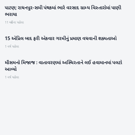
પાટણ; રાધનપુર-સમી પંથકમાં ભારે વરસાદ ગ્રામ્ય વિસ્તારોમાં પાણી
પાટણ
ભરાયા
11 મહિના પહેલા
15 એપ્રિલ બાદ ફરી એકવાર ગરમીનું પ્રમાણ વધવાની શક્યતાઓ
બનાસકાંઠા
1 વર્ષ પહેલા
મૌસમનો મિજાજ : વાતાવરણમાં અસ્થિરતાને લઈ હવામાનમાં પલટો
બનાસકાંઠા
આવ્યો
1 વર્ષ પહેલા