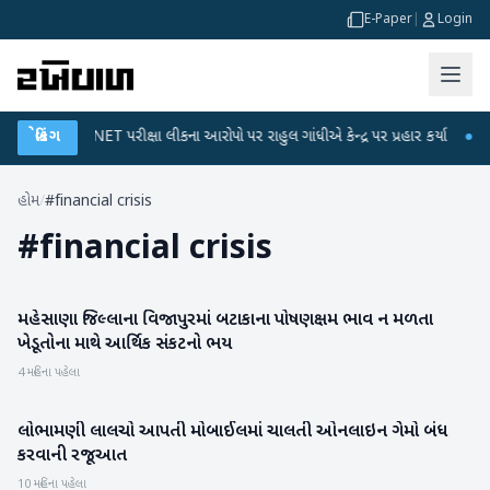
E-Paper
|
Login
●
બ્રેકિંગ
UGC-NET પરીક્ષા લીકના આરોપો પર રાહુલ ગાંધીએ કેન્દ્ર પર પ્રહાર કર્યા
●
હિં
હોમ
/
#financial crisis
#
financial crisis
મહેસાણા જિલ્લાના વિજાપુરમાં બટાકાના પોષણક્ષમ ભાવ ન મળતા
મહેસાણા
ખેડૂતોના માથે આર્થિક સંકટનો ભય
4 મહિના પહેલા
લોભામણી લાલચો આપતી મોબાઈલમાં ચાલતી ઓનલાઇન ગેમો બંધ
બનાસકાંઠા
કરવાની રજૂઆત
10 મહિના પહેલા