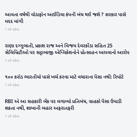
આવતા વર્ષથી વોડાફોન આઈડિયા કંપની બંધ થઈ જશે ? સરકાર પાસે
રાષ્ટ્રીય
મદદ માંગી
1 વર્ષ પહેલા
રાણા દગ્ગુબાતી, પ્રકાશ રાજ અને વિજય દેવરકોંડા સહિત 25
મનોરંજન
સેલિબ્રિટીઓ પર સટ્ટાબાજી એપ્લિકેશનોને પ્રોત્સાહન આપવાનો આરોપ
1 વર્ષ પહેલા
૧૦૦ કરોડ ભારતીયો પાસે ખર્ચ કરવા માટે વધારાના પૈસા નથી: રિપોર્ટ
બિઝનેસ
1 વર્ષ પહેલા
RBI એ આ સહકારી બેંક પર લગાવ્યો પ્રતિબંધ, ગ્રાહકો પૈસા ઉપાડી
બિઝનેસ
શકતા નથી, શાખાની બહાર અફરાતફરી
1 વર્ષ પહેલા