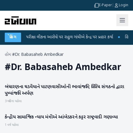
E-Paper
|
Login
UGC-NET પરીક્ષા લીકના આરોપો પર રાહુલ ગાંધીએ કેન્દ્ર પર પ્રહાર કર્યા
બ્રેકિંગ
●
હિંમતનગર
હોમ
/
#Dr. Babasaheb Ambedkar
#
Dr. Babasaheb Ambedkar
બંધારણના ઘડવૈયાને પાટણવાસીઓની ભાવાંજલિ; વિવિધ સંગઠનો દ્વારા
પાટણ
પુષ્પાંજલિ અર્પણ
3 મહિના પહેલા
કેન્દ્રીય સામાજિક ન્યાય મંત્રીએ આંબેડકરને કટ્ટર રાષ્ટ્રવાદી ગણાવ્યા
રાષ્ટ્રીય
1 વર્ષ પહેલા