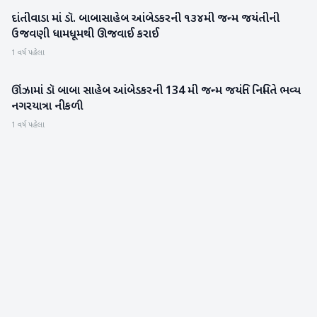
દાંતીવાડા માં ડૉ. બાબાસાહેબ આંબેડકરની ૧૩૪મી જન્મ જયંતીની
બનાસકાંઠા
ઉજવણી ધામધૂમથી ઊજવાઈ કરાઈ
1 વર્ષ પહેલા
ઊંઝામાં ડૉ બાબા સાહેબ આંબેડકરની 134 મી જન્મ જયંતિ નિમિતે ભવ્ય
મહેસાણા
નગરયાત્રા નીકળી
1 વર્ષ પહેલા