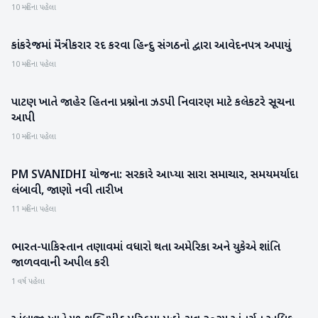
10 મહિના પહેલા
કાંકરેજમાં મૈત્રીકરાર રદ કરવા હિન્દુ સંગઠનો દ્વારા આવેદનપત્ર અપાયું
બનાસકાંઠા
10 મહિના પહેલા
પાટણ ખાતે જાહેર હિતના પ્રશ્નોના ઝડપી નિવારણ માટે કલેકટરે સૂચના
પાટણ
આપી
10 મહિના પહેલા
PM SVANIDHI યોજના: સરકારે આપ્યા સારા સમાચાર, સમયમર્યાદા
રાષ્ટ્રીય
લંબાવી, જાણો નવી તારીખ
11 મહિના પહેલા
ભારત-પાકિસ્તાન તણાવમાં વધારો થતા અમેરિકા અને યુકેએ શાંતિ
રાષ્ટ્રીય
જાળવવાની અપીલ કરી
1 વર્ષ પહેલા