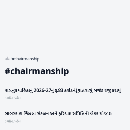
હોમ
/
#chairmanship
#
chairmanship
પાલનપુર પાલિકાનું 2026-27નું રૂ.83 કરોડની પૂરાંતવાળું બજેટ રજૂ કરાયું
બનાસકાંઠા
5 મહિના પહેલા
સાબરકાંઠા જિલ્લા સંકલન અને ફરિયાદ સમિતિની બેઠક યોજાઇ
સાબરકાંઠા
5 મહિના પહેલા