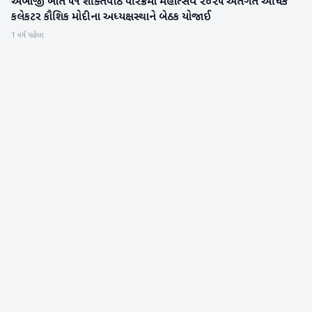
અંબાજી ખાતે ૫૧ શક્તિપીઠ પરિક્રમા મહોત્સવ ૨૦૨૫ અંતર્ગત અધિક
બનાસકાંઠા
કલેકટર કૌશિક મોદીના અધ્યક્ષસ્થાને બેઠક યોજાઈ
1 વર્ષ પહેલા