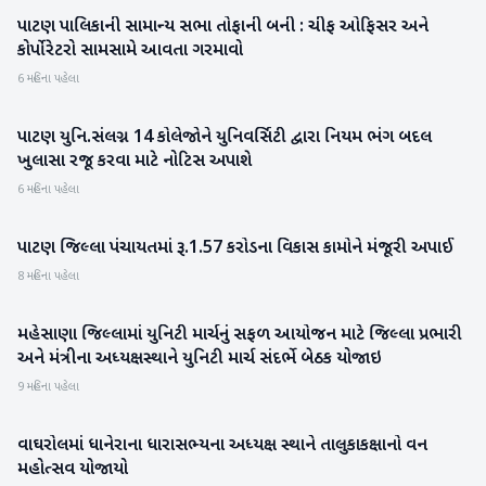
પાટણ પાલિકાની સામાન્ય સભા તોફાની બની : ચીફ ઓફિસર અને
પાટણ
કોર્પોરેટરો સામસામે આવતા ગરમાવો
6 મહિના પહેલા
પાટણ યુનિ.સંલગ્ન 14 કોલેજોને યુનિવર્સિટી દ્વારા નિયમ ભંગ બદલ
પાટણ
ખુલાસા રજૂ કરવા માટે નોટિસ અપાશે
6 મહિના પહેલા
પાટણ જિલ્લા પંચાયતમાં રૂ.1.57 કરોડના વિકાસ કામોને મંજૂરી અપાઈ
પાટણ
8 મહિના પહેલા
મહેસાણા જિલ્લામાં યુનિટી માર્ચનું સફળ આયોજન માટે જિલ્લા પ્રભારી
મહેસાણા
અને મંત્રીના અધ્યક્ષસ્થાને યુનિટી માર્ચ સંદર્ભે બેઠક યોજાઇ
9 મહિના પહેલા
વાઘરોલમાં ધાનેરાના ધારાસભ્યના અધ્યક્ષ સ્થાને તાલુકાકક્ષાનો વન
બનાસકાંઠા
મહોત્સવ યોજાયો