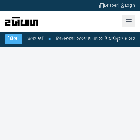
E-Paper
|
Login
્દ્ર પર પ્રહાર કર્યા
બ્રેકિંગ
●
હિંમતનગરમાં રહસ્યમય વાયરસ કે ચાંદીપુરા? 6 બાળકોના મોત