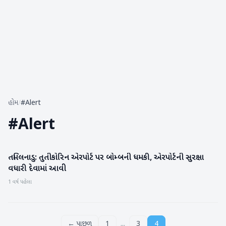
હોમ
/
#Alert
#
Alert
તમિલનાડુ: તુતીકોરિન એરપોર્ટ પર બોમ્બની ધમકી, એરપોર્ટની સુરક્ષા
રાષ્ટ્રીય
વધારી દેવામાં આવી
1 વર્ષ પહેલા
...
← પાછળ
1
3
4