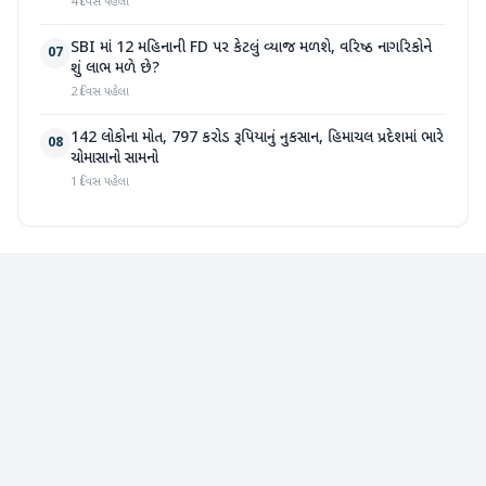
4 દિવસ પહેલા
SBI માં 12 મહિનાની FD પર કેટલું વ્યાજ મળશે, વરિષ્ઠ નાગરિકોને
07
શું લાભ મળે છે?
2 દિવસ પહેલા
142 લોકોના મોત, 797 કરોડ રૂપિયાનું નુકસાન, હિમાચલ પ્રદેશમાં ભારે
08
ચોમાસાનો સામનો
1 દિવસ પહેલા