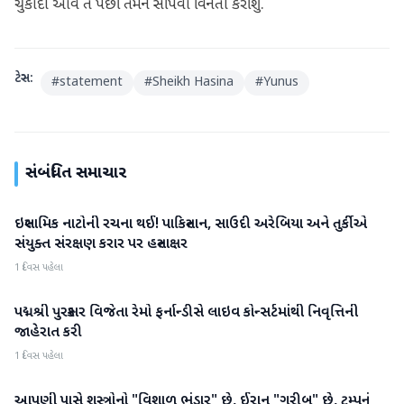
ચુકાદો આવે તે પછી તેમને સોંપવા વિનંતી કરીશું.
ટેગ્સ:
#
statement
#
Sheikh Hasina
#
Yunus
સંબંધિત સમાચાર
ઇસ્લામિક નાટોની રચના થઈ! પાકિસ્તાન, સાઉદી અરેબિયા અને તુર્કીએ
આંતરરાષ્ટ્રીય
સંયુક્ત સંરક્ષણ કરાર પર હસ્તાક્ષર
1 દિવસ પહેલા
પદ્મશ્રી પુરસ્કાર વિજેતા રેમો ફર્નાન્ડીસે લાઇવ કોન્સર્ટમાંથી નિવૃત્તિની
આંતરરાષ્ટ્રીય
જાહેરાત કરી
1 દિવસ પહેલા
આપણી પાસે શસ્ત્રોનો "વિશાળ ભંડાર" છે, ઈરાન "ગરીબ" છે, ટ્રમ્પનું
આંતરરાષ્ટ્રીય