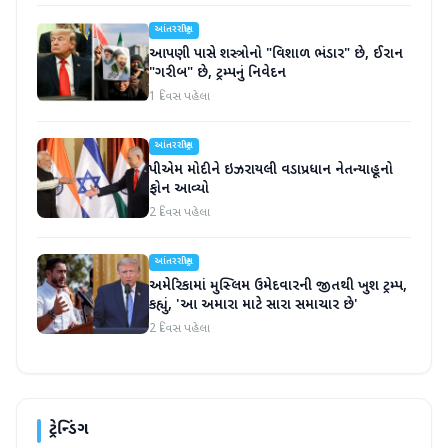
આંતરરાષ્ટ્રીય
આપણી પાસે શસ્ત્રોનો "વિશાળ ભંડાર" છે, ઈરાન
"ગરીબ" છે, ટ્રમ્પનું નિવેદન
1 દિવસ પહેલા
આંતરરાષ્ટ્રીય
પીએમ મોદીને ઇઝરાયલી વડાપ્રધાન નેતન્યાહૂનો
ફોન આવ્યો
2 દિવસ પહેલા
આંતરરાષ્ટ્રીય
અમેરિકામાં મુસ્લિમ ઉમેદવારની જીતથી ખુશ ટ્રમ્પ,
કહ્યું, 'આ અમારા માટે સારા સમાચાર છે'
2 દિવસ પહેલા
ટ્રેન્ડિંગ