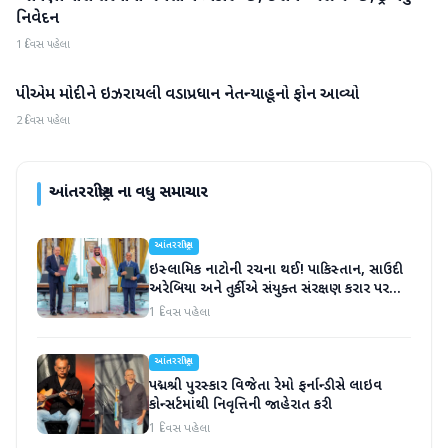
નિવેદન
1 દિવસ પહેલા
પીએમ મોદીને ઇઝરાયલી વડાપ્રધાન નેતન્યાહૂનો ફોન આવ્યો
આંતરરાષ્ટ્રીય
2 દિવસ પહેલા
આંતરરાષ્ટ્રીય
ના વધુ સમાચાર
આંતરરાષ્ટ્રીય
ઇસ્લામિક નાટોની રચના થઈ! પાકિસ્તાન, સાઉદી
અરેબિયા અને તુર્કીએ સંયુક્ત સંરક્ષણ કરાર પર
હસ્તાક્ષર
1 દિવસ પહેલા
આંતરરાષ્ટ્રીય
પદ્મશ્રી પુરસ્કાર વિજેતા રેમો ફર્નાન્ડીસે લાઇવ
કોન્સર્ટમાંથી નિવૃત્તિની જાહેરાત કરી
1 દિવસ પહેલા