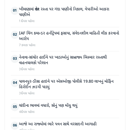
ખીમાણામાં જાહેર રસ્તા પર ગંદા પાણીનો નિકાલ, વેપારીઓ આકરા
01
પાણીએ
1 દિવસ પહેલા
IAF વિંગ કમાન્ડર હનીટ્રેપમાં ફસાયા, સંવેદનશીલ માહિતી લીક કરવાનો
02
આરોપ
7 કલાક પહેલા
નેનાવા-સાંચોર હાઈવે પર ખાડાઓનું સામ્રાજ્ય બિસ્માર રસ્તાથી
03
વાહનચાલકો પરેશાન
3 દિવસ પહેલા
પાલનપુર-ડીસા હાઇવે પર એસઓજી પોલીસે 19.80 લાખનું મોર્ફિન
04
હિરોઈન ઝડપી પાડ્યું
3 દિવસ પહેલા
ચાંદીના ભાવમાં વધારો, સોનું પણ મોંઘુ થયું
05
4 દિવસ પહેલા
આજે આ રાજ્યોમાં ભારે પવન સાથે વરસાદની આગાહી
06