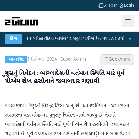
E-Paper
|
Login
UGC-NET પરીક્ષા લીકના આરોપો પર રાહુલ ગાંધીએ કેન્દ્ર પર પ્રહાર કર્યા
બ્રેકિંગ
●
હિંમતનગરમ
5 ડિસેમ્બર, 2024
|
Super Admin
Bookmark
આંતરરાષ્ટ્રીય
યુનુસનું નિવેદન : બાંગ્લાદેશની વર્તમાન સ્થિતિ માટે પૂર્વ
પીએમ શેખ હસીનાને જવાબદાર ગણાવી
બાંગ્લાદેશમાં હિંદુઓ વિરુદ્ધ હિંસા ચાલુ છે. આ દરમિયાન વચગાળાના
સરકારના વડા મોહમ્મદ યુનુસનું નિવેદન સામે આવ્યું છે. તેમણે
બાંગ્લાદેશની વર્તમાન સ્થિતિ માટે પૂર્વ પીએમ શેખ હસીનાને જવાબદાર
ગણાવી છે. પૂર્વ વડાપ્રધાન શેખ હસીનાની હકાલપટ્ટી બાદ બાંગ્લાદેશમાં