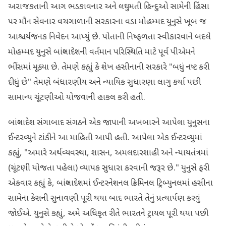
અરાજકતાની આગ ભડકાવનાર અને લઘુમતી હિન્દુઓ સામેની હિંસા
પર મૌન સેવનાર વચગાળાની સરકારના વડા મોહમ્મદ યુનુસે ખૂબ જ
આશ્ચર્યજનક નિવેદન આપ્યું છે. પોતાની નિષ્ફળતા સ્વીકારવાને બદલે
મોહમ્મદ યુનુસે બાંગ્લાદેશની વર્તમાન પરિસ્થિતિ માટે પૂર્વ પીએમને
ભીંસમાં મૂક્યા છે. તેમણે કહ્યું કે શેખ હસીનાની સરકારે "બધું નષ્ટ કરી
દીધું છે" તેમણે બંધારણીય અને ન્યાયિક સુધારણા લાગુ કર્યા પછી
સામાન્ય ચૂંટણીઓ યોજવાની હાકલ કરી હતી.
બાંગ્લાદેશ સંગાબાદ સંગઠને એક જાપાની અખબારને આપેલા યુનુસના
ઈન્ટરવ્યુને ટાંકીને આ માહિતી આપી હતી. આપેલા એક ઈન્ટરવ્યુમાં
કહ્યું, "અમારે અર્થવ્યવસ્થા, શાસન, અમલદારશાહી અને ન્યાયતંત્રમાં
(ચૂંટણી યોજતા પહેલા) વ્યાપક સુધારા કરવાની જરૂર છે." યુનુસે ફરી
એકવાર કહ્યું કે, બાંગ્લાદેશમાં ઈન્ટરનેશનલ ક્રિમિનલ ટ્રિબ્યુનલમાં હસીના
સામેના કેસની સુનાવણી પૂરી થયા બાદ ભારતે તેનું પ્રત્યાર્પણ કરવું
જોઈએ. યુનુસે કહ્યું, અમે અધિકૃત રીતે ભારતને ટ્રાયલ પૂરી થયા પછી