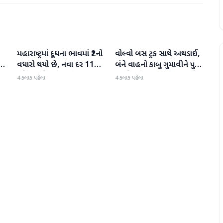
મહારાષ્ટ્રમાં દૂધના ભાવમાં ₹2નો
વોલ્વો બસ ટ્રક સાથે અથડાઈ,
રાષ્ટ્રીય
રાષ્ટ્રીય
ડને
વધારો થયો છે, નવા દર 11
બંને વાહનો કાબુ ગુમાવીને પુલ
ઓગસ્ટથી અમલમાં
પરથી પડી ગયા, 40 મુસાફરો
4 કલાક પહેલા
4 કલાક પહેલા
દ
ઘાયલ