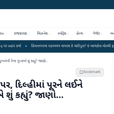
રાત
રાજકારણ
બિઝનેસ
સ્પોર્ટ્સ
હેલ્થ
ગેજેટ
અન
●
હિંમતનગરમાં રહસ્યમય વાયરસ કે ચાંદીપુરા? 6 બાળકોના મોતથી ફફડાટ
●
હવા
ંત્રી રેખા ગુપ્તાએ શું કહ્યું? જાણો...
Bookmark
, દિલ્હીમાં પૂરને લઈને
એ શું કહ્યું? જાણો...