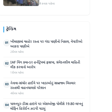
ઓગસ્ટથી અમલમાં
4 કલાક પહેલા
ટ્રેન્ડિંગ
ખીમાણામાં જાહેર રસ્તા પર ગંદા પાણીનો નિકાલ, વેપારીઓ
01
આકરા પાણીએ
2 દિવસ પહેલા
IAF વિંગ કમાન્ડર હનીટ્રેપમાં ફસાયા, સંવેદનશીલ માહિતી
02
લીક કરવાનો આરોપ
1 દિવસ પહેલા
નેનાવા-સાંચોર હાઈવે પર ખાડાઓનું સામ્રાજ્ય બિસ્માર
03
રસ્તાથી વાહનચાલકો પરેશાન
4 દિવસ પહેલા
પાલનપુર-ડીસા હાઇવે પર એસઓજી પોલીસે 19.80 લાખનું
04
મોર્ફિન હિરોઈન ઝડપી પાડ્યું