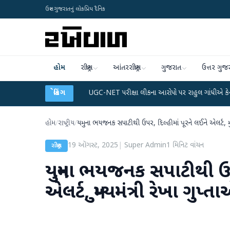
ઉત્તર ગુજરાતનું લોકપ્રિય દૈનિક
હોમ
રાષ્ટ્રીય
આંતરરાષ્ટ્રીય
ગુજરાત
ઉત્તર ગુજ
ડેટા પ્લાન
●
UGC-NET પરીક્ષા લીકના આરોપો પર રાહુલ ગાંધીએ કેન્દ્ર પર પ્રહાર કર્યા
બ્રેકિંગ
હોમ
/
રાષ્ટ્રીય
/
યમુના ભયજનક સપાટીથી ઉપર, દિલ્હીમાં પૂરને લઈને એલર્ટ, મુખ્યમ
19 ઑગસ્ટ, 2025
|
Super Admin
1
મિનિટ વાંચન
રાષ્ટ્રીય
યમુના ભયજનક સપાટીથી ઉપર
એલર્ટ, મુખ્યમંત્રી રેખા ગુપ્તા