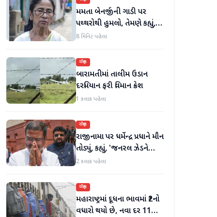
મમતા બેનર્જીની ગાડી પર
પથ્થરોથી હુમલો, તેમણે કહ્યું,
'મારું માથું ફૂટી ગયું હોત'
8 મિનિટ પહેલા
રાષ્ટ્રીય
બારામતીમાં તાલીમ ઉડાન
દરમિયાન ફરી વિમાન ક્રેશ
1 કલાક પહેલા
રાષ્ટ્રીય
રાજીનામા પર ધર્મેન્દ્ર પ્રધાને મૌન
તોડ્યું, કહ્યું, 'જનરલ ઝેડને
ગેરમાર્ગે દોરવાનો પ્રયાસ
2 કલાક પહેલા
કરવામાં આવ્યો, મારા માટે પદ
મહત્વનું નથી'
રાષ્ટ્રીય
મહારાષ્ટ્રમાં દૂધના ભાવમાં ₹2નો
વધારો થયો છે, નવા દર 11