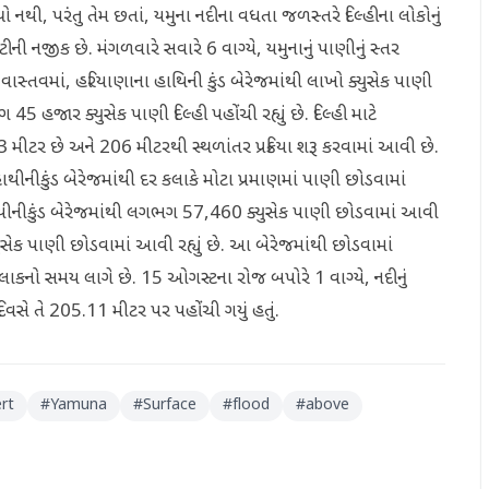
ો નથી, પરંતુ તેમ છતાં, યમુના નદીના વધતા જળસ્તરે દિલ્હીના લોકોનું
ી નજીક છે. મંગળવારે સવારે 6 વાગ્યે, યમુનાનું પાણીનું સ્તર
ાસ્તવમાં, હરિયાણાના હાથિની કુંડ બેરેજમાંથી લાખો ક્યુસેક પાણી
હજાર ક્યુસેક પાણી દિલ્હી પહોંચી રહ્યું છે. દિલ્હી માટે
 મીટર છે અને 206 મીટરથી સ્થળાંતર પ્રક્રિયા શરૂ કરવામાં આવી છે.
થીનીકુંડ બેરેજમાંથી દર કલાકે મોટા પ્રમાણમાં પાણી છોડવામાં
હાથીનીકુંડ બેરેજમાંથી લગભગ 57,460 ક્યુસેક પાણી છોડવામાં આવી
યુસેક પાણી છોડવામાં આવી રહ્યું છે. આ બેરેજમાંથી છોડવામાં
લાકનો સમય લાગે છે. 15 ઓગસ્ટના રોજ બપોરે 1 વાગ્યે, નદીનું
િવસે તે 205.11 મીટર પર પહોંચી ગયું હતું.
ert
#
Yamuna
#
Surface
#
flood
#
above