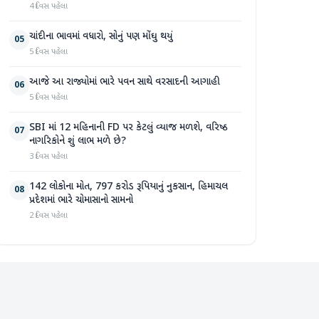
4 દિવસ પહેલા
ચાંદીના ભાવમાં વધારો, સોનું પણ મોંઘુ થયું
05
5 દિવસ પહેલા
આજે આ રાજ્યોમાં ભારે પવન સાથે વરસાદની આગાહી
06
5 દિવસ પહેલા
SBI માં 12 મહિનાની FD પર કેટલું વ્યાજ મળશે, વરિષ્ઠ
07
નાગરિકોને શું લાભ મળે છે?
3 દિવસ પહેલા
142 લોકોના મોત, 797 કરોડ રૂપિયાનું નુકસાન, હિમાચલ
08
પ્રદેશમાં ભારે ચોમાસાનો સામનો
2 દિવસ પહેલા