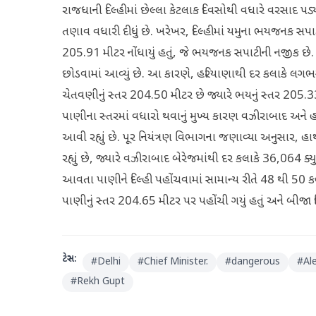
રાજધાની દિલ્હીમાં છેલ્લા કેટલાક દિવસોથી વધારે વરસાદ પડ્ય
તણાવ વધારી દીધું છે. ખરેખર, દિલ્હીમાં યમુના ભયજનક સપાટીન
205.91 મીટર નોંધાયું હતું, જે ભયજનક સપાટીની નજીક છે. વ
છોડવામાં આવ્યું છે. આ કારણે, હરિયાણાથી દર કલાકે લગભગ 45 
ચેતવણીનું સ્તર 204.50 મીટર છે જ્યારે ભયનું સ્તર 205.33
પાણીના સ્તરમાં વધારો થવાનું મુખ્ય કારણ વઝીરાબાદ અને હા
આવી રહ્યું છે. પૂર નિયંત્રણ વિભાગના જણાવ્યા અનુસાર, 
રહ્યું છે, જ્યારે વઝીરાબાદ બેરેજમાંથી દર કલાકે 36,064 ક્
આવતા પાણીને દિલ્હી પહોંચવામાં સામાન્ય રીતે 48 થી 50 ક
પાણીનું સ્તર 204.65 મીટર પર પહોંચી ગયું હતું અને બીજા દ
ટેગ્સ:
#
Delhi
#
Chief Minister.
#
dangerous
#
Al
#
Rekh Gupt