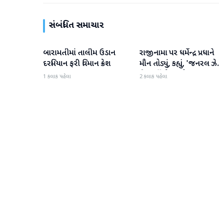
સંબંધિત સમાચાર
બારામતીમાં તાલીમ ઉડાન
રાજીનામા પર ધર્મેન્દ્ર પ્રધાને
રાષ્ટ્રીય
રાષ્ટ્રીય
દરમિયાન ફરી વિમાન ક્રેશ
મૌન તોડ્યું, કહ્યું, 'જનરલ ઝે
ગેરમાર્ગે દોરવાનો પ્રયાસ
1 કલાક પહેલા
2 કલાક પહેલા
કરવામાં આવ્યો, મારા માટે પ
મહત્વનું નથી'