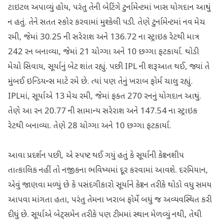
ટાઇટલ અપાવ્યું હોય, પરંતુ તેની બેટિંગે ટુર્નામેન્ટમાં ખાસ યોગદાન આપ્યું
ન હતું. તેને સતત સ્કોર કરવામાં મુશ્કેલી પડી. તેણે ટુર્નામેન્ટમાં નવ મેચ
રમી, જેમાં 30.25 ની સરેરાશ અને 136.72 ના સ્ટ્રાઇક રેટથી માત્ર
242 રન બનાવ્યા, જેમાં 21 ચોગ્ગા અને 10 છગ્ગા ફટકાર્યા. થોડી
મેચો સિવાય, સૂર્યાનું બેટ શાંત રહ્યું. પછી IPL ની શરૂઆત થઈ, જ્યાં તે
મુંબઈ ઇન્ડિયન્સ માટે રમે છે. ત્યાં પણ તેનું ખરાબ ફોર્મ ચાલુ રહ્યું.
IPLમાં, સૂર્યાએ 13 મેચ રમી, જેમાં ફક્ત 270 રનનું યોગદાન આપ્યું.
તેણે આ રન 20.77 ની સામાન્ય સરેરાશ અને 147.54 ના સ્ટ્રાઇક
રેટથી બનાવ્યા. તેણે 28 ચોગ્ગા અને 10 છગ્ગા ફટકાર્યા.
આવા પ્રદર્શન પછી, એ સ્પષ્ટ થઈ ગયું હતું કે સૂર્યાની કેપ્ટનશીપ
તાત્કાલિક નહીં તો નજીકના ભવિષ્યમાં દૂર કરવામાં આવશે. દરમિયાન,
એવું જાણવા મળ્યું છે કે પસંદગીકારો સૂર્યાને કેપ્ટન તરીકે થોડો વધુ સમય
આપવા માંગતા હતા, પરંતુ તેમના ખરાબ ફોર્મે બધું જ અવ્યવસ્થિત કરી
દીધું છે. સૂર્યાએ બેટ્સમેન તરીકે પણ ટીમમાં સ્થાન મેળવ્યું નથી, તેથી