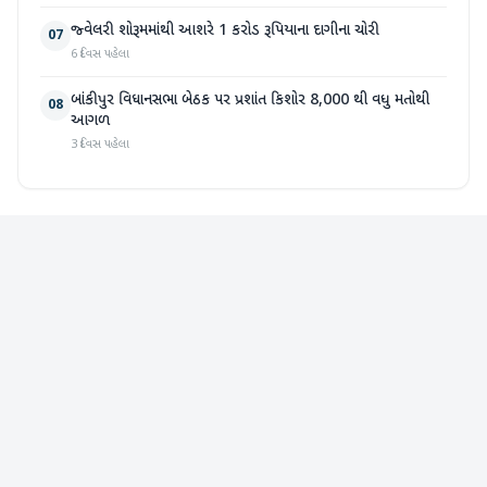
જ્વેલરી શોરૂમમાંથી આશરે 1 કરોડ રૂપિયાના દાગીના ચોરી
07
6 દિવસ પહેલા
બાંકીપુર વિધાનસભા બેઠક પર પ્રશાંત કિશોર 8,000 થી વધુ મતોથી
08
આગળ
3 દિવસ પહેલા