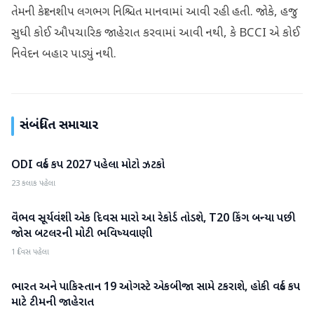
તેમની કેપ્ટનશીપ લગભગ નિશ્ચિત માનવામાં આવી રહી હતી. જોકે, હજુ
સુધી કોઈ ઔપચારિક જાહેરાત કરવામાં આવી નથી, કે BCCI એ કોઈ
નિવેદન બહાર પાડ્યું નથી.
સંબંધિત સમાચાર
ODI વર્લ્ડ કપ 2027 પહેલા મોટો ઝટકો
રમતગમત
23 કલાક પહેલા
વૈભવ સૂર્યવંશી એક દિવસ મારો આ રેકોર્ડ તોડશે, T20 કિંગ બન્યા પછી
રમતગમત
જોસ બટલરની મોટી ભવિષ્યવાણી
1 દિવસ પહેલા
ભારત અને પાકિસ્તાન 19 ઓગસ્ટે એકબીજા સામે ટકરાશે, હોકી વર્લ્ડ કપ
રમતગમત
માટે ટીમની જાહેરાત