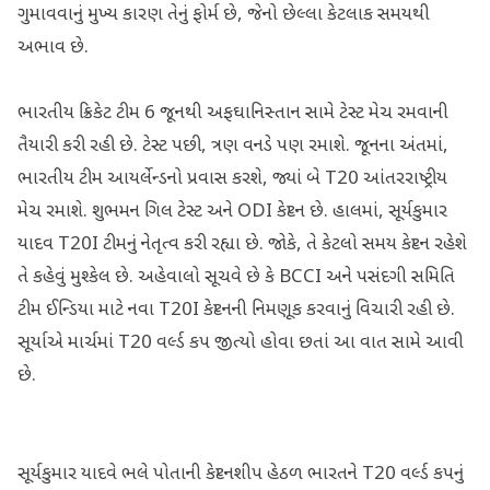
ગુમાવવાનું મુખ્ય કારણ તેનું ફોર્મ છે, જેનો છેલ્લા કેટલાક સમયથી
અભાવ છે.
ભારતીય ક્રિકેટ ટીમ 6 જૂનથી અફઘાનિસ્તાન સામે ટેસ્ટ મેચ રમવાની
તૈયારી કરી રહી છે. ટેસ્ટ પછી, ત્રણ વનડે પણ રમાશે. જૂનના અંતમાં,
ભારતીય ટીમ આયર્લેન્ડનો પ્રવાસ કરશે, જ્યાં બે T20 આંતરરાષ્ટ્રીય
મેચ રમાશે. શુભમન ગિલ ટેસ્ટ અને ODI કેપ્ટન છે. હાલમાં, સૂર્યકુમાર
યાદવ T20I ટીમનું નેતૃત્વ કરી રહ્યા છે. જોકે, તે કેટલો સમય કેપ્ટન રહેશે
તે કહેવું મુશ્કેલ છે. અહેવાલો સૂચવે છે કે BCCI અને પસંદગી સમિતિ
ટીમ ઈન્ડિયા માટે નવા T20I કેપ્ટનની નિમણૂક કરવાનું વિચારી રહી છે.
સૂર્યાએ માર્ચમાં T20 વર્લ્ડ કપ જીત્યો હોવા છતાં આ વાત સામે આવી
છે.
સૂર્યકુમાર યાદવે ભલે પોતાની કેપ્ટનશીપ હેઠળ ભારતને T20 વર્લ્ડ કપનું