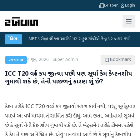
E-Paper
|
Login
UGC-NET પરીક્ષા લીકના આરોપો પર રાહુલ ગાંધીએ કેન્દ્ર પર પ્રહાર કર્યા
બ્રેકિંગ
●
હિંમતનગર
4 જૂન, 2026
|
Super Admin
Bookmark
રમતગમત
ICC T20 વર્લ્ડ કપ જીત્યા પછી પણ સૂર્યા કેમ કેપ્ટનશીપ
ગુમાવી શકે છે, તેની પાછળનું કારણ શું છે?
કેપ્ટન તરીકે ICC T20 વર્લ્ડ કપ જીતવો સરળ કાર્ય નથી, પરંતુ સૂર્યકુમાર
યાદવે આ વર્ષે માર્ચમાં તે સાબિત કરી દીધું. આમ છતાં, અહેવાલો સૂચવે
છે કે સૂર્યા તેની કેપ્ટનશીપ ગુમાવી શકે છે. તે બેટ્સમેન તરીકે ટીમમાં રહેશે
કે કેમ તે પણ અનિશ્ચિત છે. એવું માનવામાં આવે છે કે સૂર્યાનું કેપ્ટનશીપ