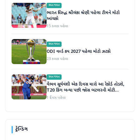
રમતગમત
ભારત વિરુદ્ધ શ્રીલંકા શ્રેણી પહેલા ટીમને મોટો
આંચકો
15 કલાક પહેલા
રમતગમત
ODI વર્લ્ડ કપ 2027 પહેલા મોટો ઝટકો
23 કલાક પહેલા
રમતગમત
વૈભવ સૂર્યવંશી એક દિવસ મારો આ રેકોર્ડ તોડશે,
T20 કિંગ બન્યા પછી જોસ બટલરની મોટી
ભવિષ્યવાણી
1 દિવસ પહેલા
ટ્રેન્ડિંગ