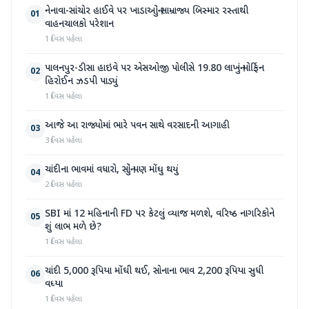
નેનાવા-સાંચોર હાઈવે પર ખાડાઓનું સામ્રાજ્ય બિસ્માર રસ્તાથી
01
વાહનચાલકો પરેશાન
1 દિવસ પહેલા
પાલનપુર-ડીસા હાઇવે પર એસઓજી પોલીસે 19.80 લાખનું મોર્ફિન
02
હિરોઈન ઝડપી પાડ્યું
1 દિવસ પહેલા
આજે આ રાજ્યોમાં ભારે પવન સાથે વરસાદની આગાહી
03
3 દિવસ પહેલા
ચાંદીના ભાવમાં વધારો, સોનું પણ મોંઘુ થયું
04
2 દિવસ પહેલા
SBI માં 12 મહિનાની FD પર કેટલું વ્યાજ મળશે, વરિષ્ઠ નાગરિકોને
05
શું લાભ મળે છે?
1 દિવસ પહેલા
ચાંદી 5,000 રૂપિયા મોંઘી થઈ, સોનાના ભાવ 2,200 રૂપિયા સુધી
06
વધ્યા
1 દિવસ પહેલા