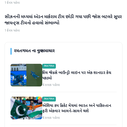
1 દિવસ પહેલા
સીઝનની મધ્યમાં એડન માર્કરામ ટીમ છોડી ગયા પછી જોસ બટલરે સુપર
રમતગમત
જાયન્ટ્સ ટીમનો હવાલો સંભાળ્યો
1 દિવસ પહેલા
રમતગમત
ના વધુ સમાચાર
રમતગમત
વિલ જેક્સે બાઉન્ડ્રી લાઇન પર એક શાનદાર કેચ
પકડ્યો
4 કલાક પહેલા
રમતગમત
એશિયા કપ ક્રિકેટ મેચમાં ભારત અને પાકિસ્તાન
ફરી એકવાર આમને-સામને થશે
4 કલાક પહેલા