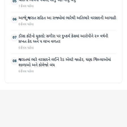
ચાંદીના ભાવમાં વધારો, સોનું પણ મોંઘુ થયું
05
1 દિવસ પહેલા
આજે ગુજરાત સહિત આ રાજ્યોમાં ભારેથી અતિભારે વરસાદની આગાહી
06
6 દિવસ પહેલા
ડીસા કોર્ટનો ચુકાદો: સગીરા પર દુષ્કર્મ કેસમાં આરોપીને ૨૦ વર્ષની
07
સખત કેદ અને ૫ લાખ વળતર
6 દિવસ પહેલા
ગુજરાતમાં ભારે વરસાદને લઈને રેડ એલર્ટ જાહેર, ઘણા જિલ્લાઓમાં
08
શાળાઓ અને કોલેજો બંધ
6 દિવસ પહેલા