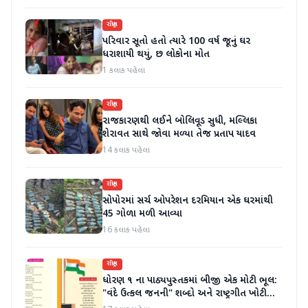
રાષ્ટ્રીય
પરિવાર સૂતો હતો ત્યારે 100 વર્ષ જૂનું ઘર
ધરાશાયી થયું, છ લોકોના મોત
1 કલાક પહેલા
રાષ્ટ્રીય
રાજકારણથી લઈને બોલિવૂડ સુધી, મલ્લિકા
શેરાવત સાથે જોવા મળ્યા તેજ પ્રતાપ યાદવ
14 કલાક પહેલા
રાષ્ટ્રીય
સોપોરમાં સર્ચ ઓપરેશન દરમિયાન એક ઘરમાંથી
45 ગોળા મળી આવ્યા
16 કલાક પહેલા
રાષ્ટ્રીય
ધોરણ ૧ ના પાઠ્યપુસ્તકમાં બીજી એક મોટી ભૂલ:
"વંદે ઉત્કલ જનની" શબ્દો અને રાષ્ટ્રગીત ખોટી
રીતે છાપવામાં આવ્યા