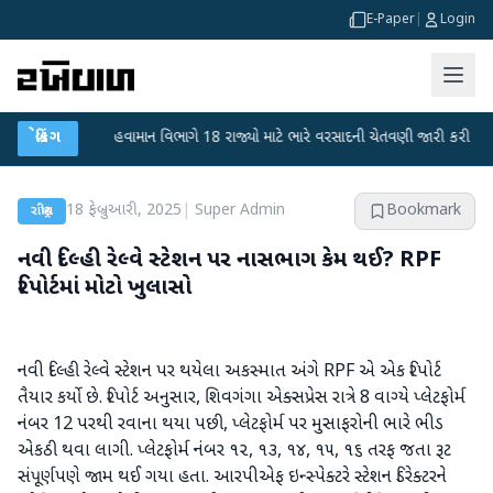
E-Paper
|
Login
ડાટ
●
બ્રેકિંગ
હવામાન વિભાગે 18 રાજ્યો માટે ભારે વરસાદની ચેતવણી જારી કરી
●
સિદ્ધ
18 ફેબ્રુઆરી, 2025
|
Super Admin
Bookmark
રાષ્ટ્રીય
નવી દિલ્હી રેલ્વે સ્ટેશન પર નાસભાગ કેમ થઈ? RPF
રિપોર્ટમાં મોટો ખુલાસો
નવી દિલ્હી રેલ્વે સ્ટેશન પર થયેલા અકસ્માત અંગે RPF એ એક રિપોર્ટ
તૈયાર કર્યો છે. રિપોર્ટ અનુસાર, શિવગંગા એક્સપ્રેસ રાત્રે 8 વાગ્યે પ્લેટફોર્મ
નંબર 12 પરથી રવાના થયા પછી, પ્લેટફોર્મ પર મુસાફરોની ભારે ભીડ
એકઠી થવા લાગી. પ્લેટફોર્મ નંબર ૧૨, ૧૩, ૧૪, ૧૫, ૧૬ તરફ જતા રૂટ
સંપૂર્ણપણે જામ થઈ ગયા હતા. આરપીએફ ઇન્સ્પેક્ટરે સ્ટેશન ડિરેક્ટરને