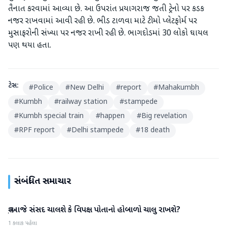
તૈનાત કરવામાં આવ્યા છે. આ ઉપરાંત પ્રયાગરાજ જતી ટ્રેનો પર કડક
નજર રાખવામાં આવી રહી છે. ભીડ ટાળવા માટે ટીમો પ્લેટફોર્મ પર
મુસાફરોની સંખ્યા પર નજર રાખી રહી છે. ભાગદોડમાં 30 લોકો ઘાયલ
પણ થયા હતા.
ટેગ્સ:
#
Police
#
New Delhi
#
report
#
Mahakumbh
#
Kumbh
#
railway station
#
stampede
#
Kumbh special train
#
happen
#
Big revelation
#
RPF report
#
Delhi stampede
#
18 death
સંબંધિત સમાચાર
શું આજે સંસદ ચાલશે કે વિપક્ષ પોતાનો હોબાળો ચાલુ રાખશે?
રાષ્ટ્રીય
1 કલાક પહેલા