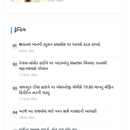
17 કલાક પહેલા
ટ્રેન્ડિંગ
ગુજરાતમાં ખાનગી ટ્યુશન ક્લાસીસ પર આવશે કડક કાયદો
01
6 દિવસ પહેલા
નેનાવા-સાંચોર હાઈવે પર ખાડાઓનું સામ્રાજ્ય બિસ્માર રસ્તાથી
02
વાહનચાલકો પરેશાન
17 કલાક પહેલા
પાલનપુર-ડીસા હાઇવે પર એસઓજી પોલીસે 19.80 લાખનું મોર્ફિન
03
હિરોઈન ઝડપી પાડ્યું
17 કલાક પહેલા
આજે આ રાજ્યોમાં ભારે પવન સાથે વરસાદની આગાહી
04
2 દિવસ પહેલા