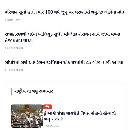
પરિવાર સૂતો હતો ત્યારે 100 વર્ષ જૂનું ઘર ધરાશાયી થયું, છ લોકોના મોત
રાષ્ટ્રીય
1 કલાક પહેલા
રાજકારણથી લઈને બોલિવૂડ સુધી, મલ્લિકા શેરાવત સાથે જોવા મળ્યા
રાષ્ટ્રીય
તેજ પ્રતાપ યાદવ
14 કલાક પહેલા
સોપોરમાં સર્ચ ઓપરેશન દરમિયાન એક ઘરમાંથી 45 ગોળા મળી આવ્યા
રાષ્ટ્રીય
16 કલાક પહેલા
રાષ્ટ્રીય
ના વધુ સમાચાર
રાષ્ટ્રીય
શું આજે સંસદ ચાલશે કે વિપક્ષ પોતાનો હોબાળો
ચાલુ રાખશે?
1 કલાક પહેલા