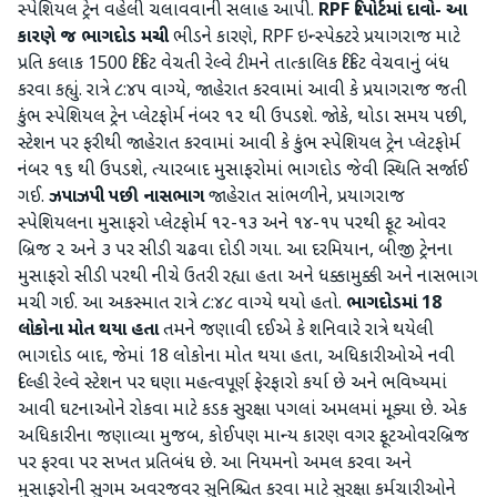
સ્પેશિયલ ટ્રેન વહેલી ચલાવવાની સલાહ આપી.
RPF રિપોર્ટમાં દાવો- આ
કારણે જ ભાગદોડ મચી
ભીડને કારણે, RPF ઇન્સ્પેક્ટરે પ્રયાગરાજ માટે
પ્રતિ કલાક 1500 ટિકિટ વેચતી રેલ્વે ટીમને તાત્કાલિક ટિકિટ વેચવાનું બંધ
કરવા કહ્યું. રાત્રે ૮:૪૫ વાગ્યે, જાહેરાત કરવામાં આવી કે પ્રયાગરાજ જતી
કુંભ સ્પેશિયલ ટ્રેન પ્લેટફોર્મ નંબર ૧૨ થી ઉપડશે. જોકે, થોડા સમય પછી,
સ્ટેશન પર ફરીથી જાહેરાત કરવામાં આવી કે કુંભ સ્પેશિયલ ટ્રેન પ્લેટફોર્મ
નંબર ૧૬ થી ઉપડશે, ત્યારબાદ મુસાફરોમાં ભાગદોડ જેવી સ્થિતિ સર્જાઈ
ગઈ.
ઝપાઝપી પછી નાસભાગ
જાહેરાત સાંભળીને, પ્રયાગરાજ
સ્પેશિયલના મુસાફરો પ્લેટફોર્મ ૧૨-૧૩ અને ૧૪-૧૫ પરથી ફૂટ ઓવર
બ્રિજ ૨ અને ૩ પર સીડી ચઢવા દોડી ગયા. આ દરમિયાન, બીજી ટ્રેનના
મુસાફરો સીડી પરથી નીચે ઉતરી રહ્યા હતા અને ધક્કામુક્કી અને નાસભાગ
મચી ગઈ. આ અકસ્માત રાત્રે ૮:૪૮ વાગ્યે થયો હતો.
ભાગદોડમાં 18
લોકોના મોત થયા હતા
તમને જણાવી દઈએ કે શનિવારે રાત્રે થયેલી
ભાગદોડ બાદ, જેમાં 18 લોકોના મોત થયા હતા, અધિકારીઓએ નવી
દિલ્હી રેલ્વે સ્ટેશન પર ઘણા મહત્વપૂર્ણ ફેરફારો કર્યા છે અને ભવિષ્યમાં
આવી ઘટનાઓને રોકવા માટે કડક સુરક્ષા પગલાં અમલમાં મૂક્યા છે. એક
અધિકારીના જણાવ્યા મુજબ, કોઈપણ માન્ય કારણ વગર ફૂટઓવરબ્રિજ
પર ફરવા પર સખત પ્રતિબંધ છે. આ નિયમનો અમલ કરવા અને
મુસાફરોની સુગમ અવરજવર સુનિશ્ચિત કરવા માટે સુરક્ષા કર્મચારીઓને