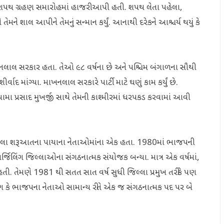
િત શપથ ગ્રહણ સમારોહમાં હાજરી આપી હતી. શપથ લેતા પહેલા,
તેમને શાલ આપીને તેમનું સન્માન કર્યું. આનાથી દરેકને આશ્ચર્ય થયું કે
માખનલાલ સરકાર હતા. તેઓ ૯૮ વર્ષના છે અને પશ્ચિમ બંગાળના સૌથી
દ માંગ્યા. માખનલાલ સરકારે પાર્ટી માટે ઘણું કામ કર્યું છે.
ામા પ્રસાદ મુખર્જી સાથે તેમની કાશ્મીરમાં ધરપકડ કરવામાં આવી
યેલા શરૂઆતના પાયાના નેતાઓમાંના એક હતા. 1980માં ભાજપની
જિલિંગ જિલ્લાઓના સંગઠનાત્મક સંયોજક બન્યા. માત્ર એક વર્ષમાં,
ી. તેમણે 1981 થી સતત સાત વર્ષ સુધી જિલ્લા પ્રમુખ તરીકે પણ
રણ કે ભાજપના નેતાઓ સામાન્ય રીતે એક જ સંગઠનાત્મક પદ પર બે