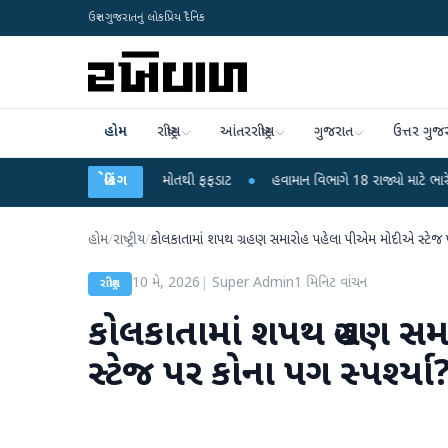
ઉત્તર ગુજરાતનું લોકપ્રિય દૈનિક
હોમ
રાષ્ટ્રીય
આંતરરાષ્ટ્રીય
ગુજરાત
ઉત્તર ગુજ
ુરા? 6 બાળકોના મોતથી ફફડાટ
બ્રેકિંગ
●
હવામાન વિભાગે 18 રાજ્યો માટે ભારે વરસાદની ચેત
હોમ
/
રાષ્ટ્રીય
/
કોલકાતામાં શપથ ગ્રહણ સમારોહ પહેલા પીએમ મોદીએ સ્ટેજ પર 
10 મે, 2026
|
Super Admin
1
મિનિટ વાંચન
રાષ્ટ્રીય
કોલકાતામાં શપથ ગ્રહણ સ
સ્ટેજ પર કોના પગ સ્પર્શ્ય