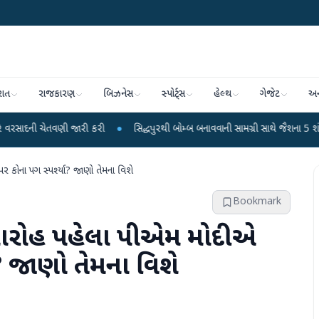
રાત
રાજકારણ
બિઝનેસ
સ્પોર્ટ્સ
હેલ્થ
ગેજેટ
અન
વણી જારી કરી
●
સિદ્ધપુરથી બોમ્બ બનાવવાની સામગ્રી સાથે જૈશના 5 શંકાસ્પદ આતંકી 
કોના પગ સ્પર્શ્યા? જાણો તેમના વિશે
Bookmark
મારોહ પહેલા પીએમ મોદીએ
ા? જાણો તેમના વિશે