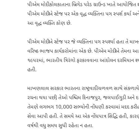
પીએમ મોદી કોલકાતાના બ્રિગેડ પરેડ ગ્રાઉન્ડ ખાતે આયોજ
પીએમ મોદીએ સ્ટેજ પર એક વૃદ્ધ વ્યક્તિના પગ સ્પર્શ કર્યા અને 
આ વૃદ્ધ વ્યક્તિ કોણ છે.
પીએમ મોદીએ સ્ટેજ પર જે વ્યક્તિના પગ સ્પર્શ્યા હતા તે 
વરિષ્ઠ ભાજપ કાર્યકરોમાંના એક છે. પીએમ મોદીએ તેમના આશીર્વા
૧૯૫૨માં, ભારતીય ત્રિરંગો ફરકાવવાના આંદોલન દરમિયાન શ્ય
હતી.
માખણલાલ સરકાર ભારતના રાષ્ટ્રવાદી ચળવળ સાથે સંકળા
રચના થયા પછી, તેઓ પશ્ચિમ દિનાજપુર, જલપાઈગુડી અને દાર્
તેમણે લગભગ 10,000 સભ્યોની નોંધણી કરવામાં મદદ કરી હત
સેવા આપી હતી. તે સમયે આ એક નોંધપાત્ર સિદ્ધિ હતી, કા
વર્ષથી વધુ સમય સુધી રહેતા ન હતા.