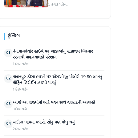
હાથવણાટ દિવસ પર
5 કલાક પહેલા
પ્રધાનમંત્રી મોદી
ટ્રેન્ડિંગ
નેનાવા-સાંચોર હાઈવે પર ખાડાઓનું સામ્રાજ્ય બિસ્માર
01
રસ્તાથી વાહનચાલકો પરેશાન
1 દિવસ પહેલા
પાલનપુર-ડીસા હાઇવે પર એસઓજી પોલીસે 19.80 લાખનું
02
મોર્ફિન હિરોઈન ઝડપી પાડ્યું
1 દિવસ પહેલા
આજે આ રાજ્યોમાં ભારે પવન સાથે વરસાદની આગાહી
03
3 દિવસ પહેલા
ચાંદીના ભાવમાં વધારો, સોનું પણ મોંઘુ થયું
04
2 દિવસ પહેલા