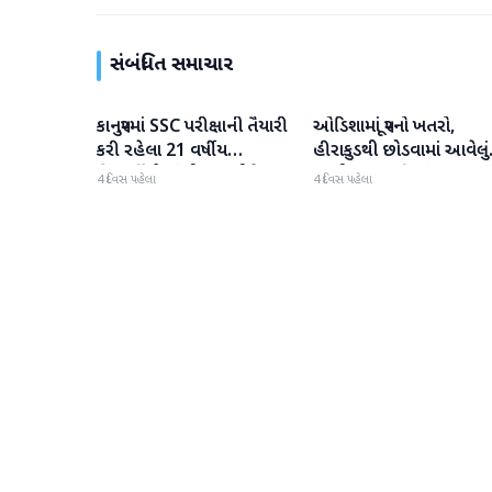
સંબંધિત સમાચાર
કાનપુરમાં SSC પરીક્ષાની તૈયારી
ઓડિશામાં પૂરનો ખતરો,
રાષ્ટ્રીય
રાષ્ટ્રીય
કરી રહેલા 21 વર્ષીય
હીરાકુડથી છોડવામાં આવેલું
વિદ્યાર્થીએ ફાંસી લગાવીને
પાણી કટક પહોંચ્યું; 10
4 દિવસ પહેલા
4 દિવસ પહેલા
આત્મહત્યા કરી
જિલ્લાઓ હાઇ એલર્ટ પર