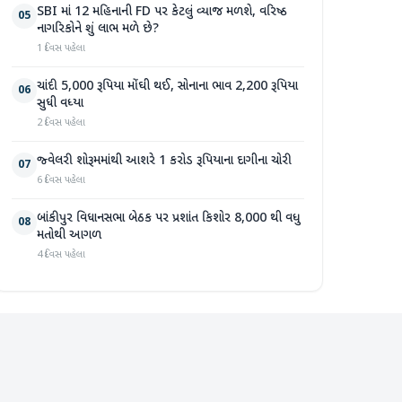
SBI માં 12 મહિનાની FD પર કેટલું વ્યાજ મળશે, વરિષ્ઠ
05
નાગરિકોને શું લાભ મળે છે?
1 દિવસ પહેલા
ચાંદી 5,000 રૂપિયા મોંઘી થઈ, સોનાના ભાવ 2,200 રૂપિયા
06
સુધી વધ્યા
2 દિવસ પહેલા
જ્વેલરી શોરૂમમાંથી આશરે 1 કરોડ રૂપિયાના દાગીના ચોરી
07
6 દિવસ પહેલા
બાંકીપુર વિધાનસભા બેઠક પર પ્રશાંત કિશોર 8,000 થી વધુ
08
મતોથી આગળ
4 દિવસ પહેલા