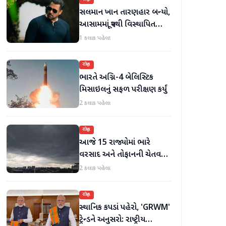
સલમાન ખાન તારણહાર બન્યો,
આસામમાં પૂરથી વિસ્થાપિત
થયેલા પરિવારોને 500 નવા ઘર
1 કલાક પહેલા
પૂરા પાડ્યા
રાષ્ટ્રીય
ભારતે અગ્નિ-4 બેલિસ્ટિક
મિસાઇલનું સફળ પરીક્ષણ કર્યું
2 કલાક પહેલા
રાષ્ટ્રીય
આજે 15 રાજ્યોમાં ભારે
વરસાદ અને તોફાનની ચેતવણી
જારી
2 કલાક પહેલા
રાષ્ટ્રીય
સ્થાનિક કપડાં પહેરો, 'GRWM'
ટ્રેન્ડને અનુસરો: રાષ્ટ્રીય