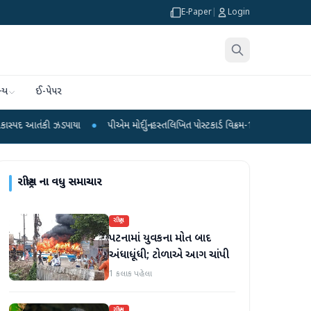
E-Paper
|
Login
્ય
ઈ-પેપર
ઝડપાયા
●
પીએમ મોદીનું હસ્તલિખિત પોસ્ટકાર્ડ વિક્રમ-1 રોકેટમાં અવકાશમાં જશે
●
દ
રાષ્ટ્રીય
ના વધુ સમાચાર
રાષ્ટ્રીય
પટનામાં યુવકના મોત બાદ
અંધાધૂંધી; ટોળાએ આગ ચાંપી
1 કલાક પહેલા
રાષ્ટ્રીય