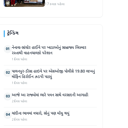
કાઢી, 'જો કામ ન હોય તો પગાર
17 કલાક પહેલા
બંધ કરો'
ટ્રેન્ડિંગ
નેનાવા-સાંચોર હાઈવે પર ખાડાઓનું સામ્રાજ્ય બિસ્માર
01
રસ્તાથી વાહનચાલકો પરેશાન
1 દિવસ પહેલા
પાલનપુર-ડીસા હાઇવે પર એસઓજી પોલીસે 19.80 લાખનું
02
મોર્ફિન હિરોઈન ઝડપી પાડ્યું
1 દિવસ પહેલા
આજે આ રાજ્યોમાં ભારે પવન સાથે વરસાદની આગાહી
03
2 દિવસ પહેલા
ચાંદીના ભાવમાં વધારો, સોનું પણ મોંઘુ થયું
04
2 દિવસ પહેલા