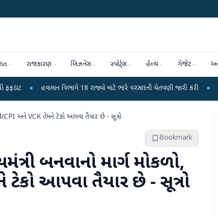
રાત
રાજકારણ
બિઝનેસ
સ્પોર્ટ્સ
હેલ્થ
ગેજેટ
અન
હવામાન વિભાગે 18 રાજ્યો માટે ભારે વરસાદની ચેતવણી જારી કરી
●
સિદ્ધપુરથી બોમ્
M/CPI અને VCK તેમને ટેકો આપવા તૈયાર છે - સૂત્રો
Bookmark
યમંત્રી બનવાનો માર્ગ મોકળો,
ેકો આપવા તૈયાર છે - સૂત્રો