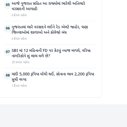
આજે ગુજરાત સહિત આ રાજ્યોમાં ભારેથી અતિભારે
05
વરસાદની આગાહી
6 દિવસ પહેલા
ગુજરાતમાં ભારે વરસાદને લઈને રેડ એલર્ટ જાહેર, ઘણા
06
જિલ્લાઓમાં શાળાઓ અને કોલેજો બંધ
6 દિવસ પહેલા
SBI માં 12 મહિનાની FD પર કેટલું વ્યાજ મળશે, વરિષ્ઠ
07
નાગરિકોને શું લાભ મળે છે?
20 કલાક પહેલા
ચાંદી 5,000 રૂપિયા મોંઘી થઈ, સોનાના ભાવ 2,200 રૂપિયા
08
સુધી વધ્યા
1 દિવસ પહેલા