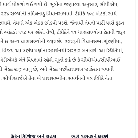
ાનો માર્ગ મોકળો થઈ ગયો છે. સૂત્રોના જણાવ્યા અનુસાર, સીપીએમ,
૩૪ સભ્યોની તમિલનાડુ વિધાનસભામાં, ટીવીકે ૧૦૮ બેઠકો સાથે
પરિણામે, તેમણે એક બેઠક છોડવી પડશે, જેનાથી તેમની પાર્ટી પાસે ફક્ત
 આંકડો ૧૧૮ પર રહેશે. તેથી, ટીવીકેને ૧૧ ધારાસભ્યોના ટેકાની જરૂર
ે તેમને છ અન્ય ધારાસભ્યોની જરૂર છે. ૨૦૨૬ની વિધાનસભા ચૂંટણીમાં,
િજય આ ત્રણેય પક્ષોના સમર્થનથી સરકાર બનાવશે. આ સ્થિતિમાં,
મકે બંને વિપક્ષમાં રહેશે. સૂત્રો કહે છે કે સીપીએમ/સીપીઆઈ
્ષોની બેઠક હજુ ચાલુ છે, અને બેઠક પછી સત્તાવાર જાહેરાત થવાની
છે. સીપીઆઈએ તેના બે ધારાસભ્યોના સમર્થનનો પત્ર ટીવીકે નેતા
કિરેન રિજિજુ અને રાહુલ
ભારે વરસાદને કારણે
રાષ્ટ્રીય
રાષ્ટ્રીય