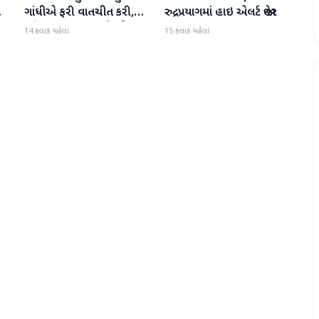
ી
ગાંધીએ ફરી વાતચીત કરી,
રુદ્રપ્રયાગમાં હાઇ એલર્ટ જાહેર
મહિલા અનામત અને સીમાંકન
14 કલાક પહેલા
15 કલાક પહેલા
બિલ પર ચર્ચા કરી