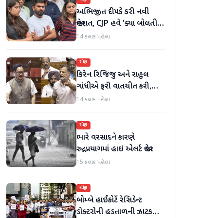
અભિજીત દીપકે કરી નવી
જાહેરાત, CJP હવે 'ક્યા બોલતી
પબ્લિક' અભિયાન શરૂ કરશે
14 કલાક પહેલા
રાષ્ટ્રીય
કિરેન રિજિજુ અને રાહુલ
ગાંધીએ ફરી વાતચીત કરી,
મહિલા અનામત અને સીમાંકન
14 કલાક પહેલા
બિલ પર ચર્ચા કરી
રાષ્ટ્રીય
ભારે વરસાદને કારણે
રુદ્રપ્રયાગમાં હાઇ એલર્ટ જાહેર
15 કલાક પહેલા
રાષ્ટ્રીય
બોમ્બે હાઈકોર્ટે રેસિડેન્ટ
ડોક્ટરોની હડતાળની ઝાટકણી