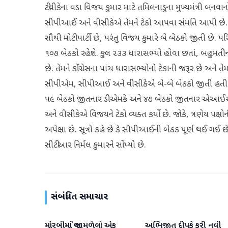
ટીવીકેના વડા વિજય કુમાર માટે તમિલનાડુના મુખ્યમંત્રી બનવ
સીપીઆઈ અને વીસીકેએ તેમને ટેકો આપવા સંમતિ આપી છે. ૨
સૌથી મોટી પાર્ટી છે, પરંતુ વિજય કુમારે બે બેઠકો જીતી છે. 
૧૦૭ બેઠકો રહેશે. કુલ ૨૩૩ ધારાસભ્યો હોવા છતાં, બહુમતીનો
છે. તેમને કોંગ્રેસના પાંચ ધારાસભ્યોનો ટેકાની જરૂર છે અન
સીપીએમ, સીપીઆઈ અને વીસીકેએ બે-બે બેઠકો જીતી હતી. વ
૫૯ બેઠકો જીતનાર ડીએમકે અને ૪૭ બેઠકો જીતનાર એઆઈએડીએ
અને વીસીકેએ વિજયને ટેકો વ્યક્ત કર્યો છે. જોકે, ત્રણેય પક
અપેક્ષા છે. સૂત્રો કહે છે કે સીપીઆઈની બેઠક પૂર્ણ થઈ ગઈ 
સીટીઆર નિર્મલ કુમારને સોંપ્યો છે.
સંબંધિત સમાચાર
મોરબીમાં જોવા મળેલો એક
અભિજીત દીપકે કરી નવી
રાષ્ટ્રીય
રાષ્ટ્રીય