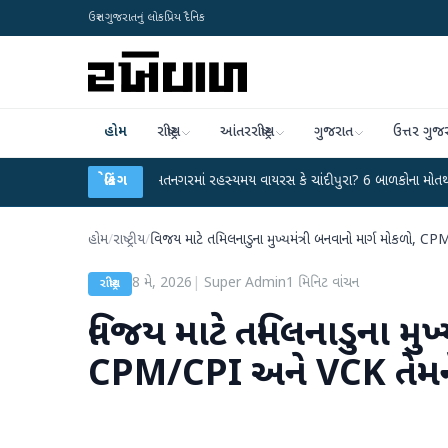
ઉત્તર ગુજરાતનું લોકપ્રિય દૈનિક
હોમ
રાષ્ટ્રીય
આંતરરાષ્ટ્રીય
ગુજરાત
ઉત્તર ગુજ
ર્યા
●
હિંમતનગરમાં રહસ્યમય વાયરસ કે ચાંદીપુરા? 6 બાળકોના મોતથી ફફડાટ
બ્રેકિંગ
●
હોમ
/
રાષ્ટ્રીય
/
વિજય માટે તમિલનાડુના મુખ્યમંત્રી બનવાનો માર્ગ મોકળો, CP
8 મે, 2026
|
Super Admin
1
મિનિટ વાંચન
રાષ્ટ્રીય
વિજય માટે તમિલનાડુના મુખ્
CPM/CPI અને VCK તેમને ટ