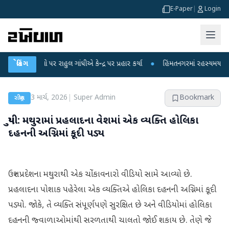
E-Paper
|
Login
ોપો પર રાહુલ ગાંધીએ કેન્દ્ર પર પ્રહાર કર્યા
બ્રેકિંગ
●
હિંમતનગરમાં રહસ્યમય વાયરસ કે ચા
3 માર્ચ, 2026
|
Super Admin
Bookmark
રાષ્ટ્રીય
યુપી: મથુરામાં પ્રહલાદના વેશમાં એક વ્યક્તિ હોલિકા
દહનની અગ્નિમાં કૂદી પડ્ય
ઉત્તર પ્રદેશના મથુરાથી એક ચોંકાવનારો વીડિયો સામે આવ્યો છે.
પ્રહલાદના પોશાક પહેરેલા એક વ્યક્તિએ હોલિકા દહનની અગ્નિમાં કૂદી
પડ્યો. જોકે, તે વ્યક્તિ સંપૂર્ણપણે સુરક્ષિત છે અને વીડિયોમાં હોલિકા
દહનની જ્વાળાઓમાંથી સરળતાથી ચાલતો જોઈ શકાય છે. તેણે જે