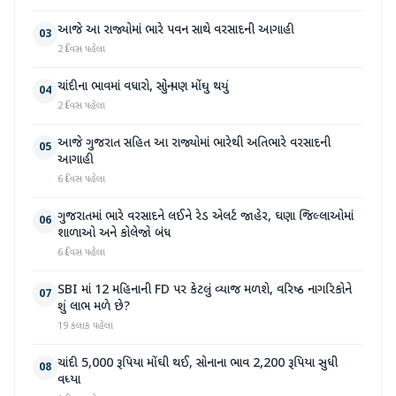
આજે આ રાજ્યોમાં ભારે પવન સાથે વરસાદની આગાહી
03
2 દિવસ પહેલા
ચાંદીના ભાવમાં વધારો, સોનું પણ મોંઘુ થયું
04
2 દિવસ પહેલા
આજે ગુજરાત સહિત આ રાજ્યોમાં ભારેથી અતિભારે વરસાદની
05
આગાહી
6 દિવસ પહેલા
ગુજરાતમાં ભારે વરસાદને લઈને રેડ એલર્ટ જાહેર, ઘણા જિલ્લાઓમાં
06
શાળાઓ અને કોલેજો બંધ
6 દિવસ પહેલા
SBI માં 12 મહિનાની FD પર કેટલું વ્યાજ મળશે, વરિષ્ઠ નાગરિકોને
07
શું લાભ મળે છે?
19 કલાક પહેલા
ચાંદી 5,000 રૂપિયા મોંઘી થઈ, સોનાના ભાવ 2,200 રૂપિયા સુધી
08
વધ્યા