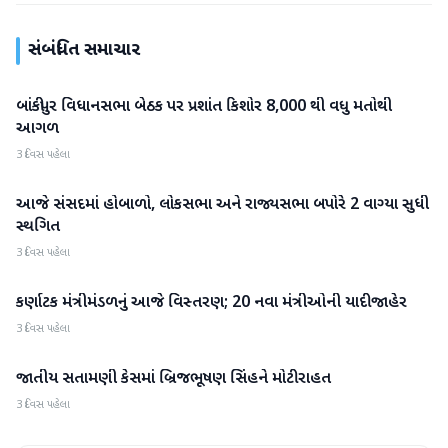
સંબંધિત સમાચાર
બાંકીપુર વિધાનસભા બેઠક પર પ્રશાંત કિશોર 8,000 થી વધુ મતોથી
રાષ્ટ્રીય
આગળ
3 દિવસ પહેલા
આજે સંસદમાં હોબાળો, લોકસભા અને રાજ્યસભા બપોરે 2 વાગ્યા સુધી
રાષ્ટ્રીય
સ્થગિત
3 દિવસ પહેલા
કર્ણાટક મંત્રીમંડળનું આજે વિસ્તરણ; 20 નવા મંત્રીઓની યાદી જાહેર
રાષ્ટ્રીય
3 દિવસ પહેલા
જાતીય સતામણી કેસમાં બ્રિજભૂષણ સિંહને મોટી રાહત
રાષ્ટ્રીય
3 દિવસ પહેલા