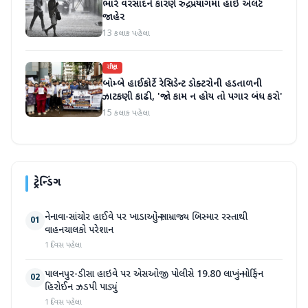
ભારે વરસાદને કારણે રુદ્રપ્રયાગમાં હાઇ એલર્ટ
જાહેર
13 કલાક પહેલા
રાષ્ટ્રીય
બોમ્બે હાઈકોર્ટે રેસિડેન્ટ ડોક્ટરોની હડતાળની
ઝાટકણી કાઢી, 'જો કામ ન હોય તો પગાર બંધ કરો'
15 કલાક પહેલા
ટ્રેન્ડિંગ
નેનાવા-સાંચોર હાઈવે પર ખાડાઓનું સામ્રાજ્ય બિસ્માર રસ્તાથી
01
વાહનચાલકો પરેશાન
1 દિવસ પહેલા
પાલનપુર-ડીસા હાઇવે પર એસઓજી પોલીસે 19.80 લાખનું મોર્ફિન
02
હિરોઈન ઝડપી પાડ્યું
1 દિવસ પહેલા