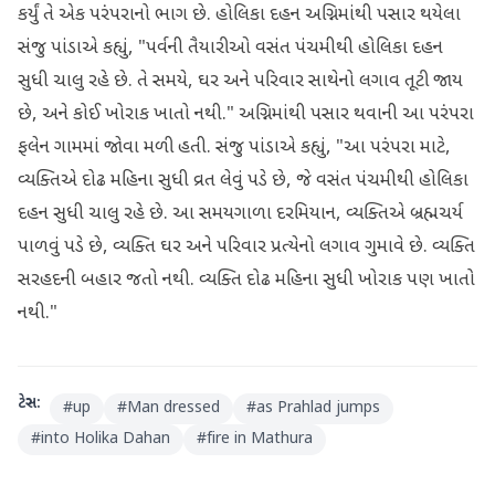
કર્યું તે એક પરંપરાનો ભાગ છે. હોલિકા દહન અગ્નિમાંથી પસાર થયેલા
સંજુ પાંડાએ કહ્યું, "પર્વની તૈયારીઓ વસંત પંચમીથી હોલિકા દહન
સુધી ચાલુ રહે છે. તે સમયે, ઘર અને પરિવાર સાથેનો લગાવ તૂટી જાય
છે, અને કોઈ ખોરાક ખાતો નથી." અગ્નિમાંથી પસાર થવાની આ પરંપરા
ફલેન ગામમાં જોવા મળી હતી. સંજુ પાંડાએ કહ્યું, "આ પરંપરા માટે,
વ્યક્તિએ દોઢ મહિના સુધી વ્રત લેવું પડે છે, જે વસંત પંચમીથી હોલિકા
દહન સુધી ચાલુ રહે છે. આ સમયગાળા દરમિયાન, વ્યક્તિએ બ્રહ્મચર્ય
પાળવું પડે છે, વ્યક્તિ ઘર અને પરિવાર પ્રત્યેનો લગાવ ગુમાવે છે. વ્યક્તિ
સરહદની બહાર જતો નથી. વ્યક્તિ દોઢ મહિના સુધી ખોરાક પણ ખાતો
નથી."
ટેગ્સ:
#
up
#
Man dressed
#
as Prahlad jumps
#
into Holika Dahan
#
fire in Mathura