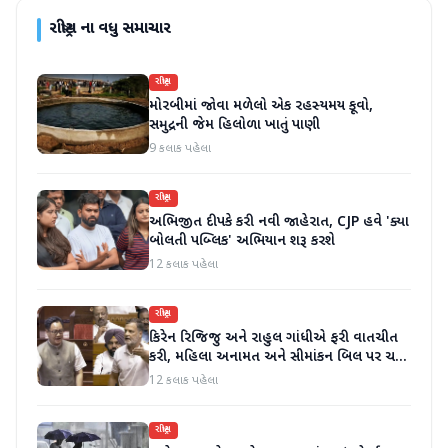
રાષ્ટ્રીય
ના વધુ સમાચાર
રાષ્ટ્રીય
મોરબીમાં જોવા મળેલો એક રહસ્યમય કૂવો,
સમુદ્રની જેમ હિલોળા ખાતું પાણી
9 કલાક પહેલા
રાષ્ટ્રીય
અભિજીત દીપકે કરી નવી જાહેરાત, CJP હવે 'ક્યા
બોલતી પબ્લિક' અભિયાન શરૂ કરશે
12 કલાક પહેલા
રાષ્ટ્રીય
કિરેન રિજિજુ અને રાહુલ ગાંધીએ ફરી વાતચીત
કરી, મહિલા અનામત અને સીમાંકન બિલ પર ચર્ચા
કરી
12 કલાક પહેલા
રાષ્ટ્રીય