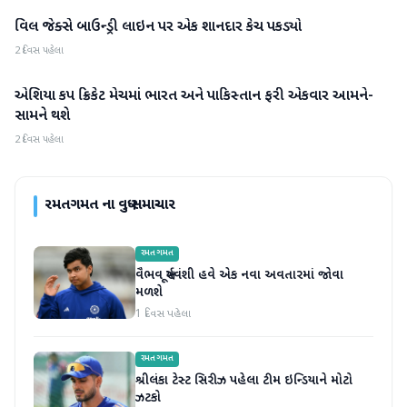
વિલ જેક્સે બાઉન્ડ્રી લાઇન પર એક શાનદાર કેચ પકડ્યો
રમતગમત
2 દિવસ પહેલા
એશિયા કપ ક્રિકેટ મેચમાં ભારત અને પાકિસ્તાન ફરી એકવાર આમને-
રમતગમત
સામને થશે
2 દિવસ પહેલા
રમતગમત
ના વધુ સમાચાર
રમતગમત
વૈભવ સૂર્યવંશી હવે એક નવા અવતારમાં જોવા
મળશે
1 દિવસ પહેલા
રમતગમત
શ્રીલંકા ટેસ્ટ સિરીઝ પહેલા ટીમ ઇન્ડિયાને મોટો
ઝટકો