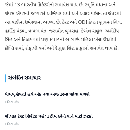
જેમાં 13 ભારતીય ક્રિકેટરોનો સમાવેશ થાય છે. સ્મૃતિ મંધાના અને
શ્રેયસ ઐયરની જગ્યાએ અભિષેક શર્મા અને અક્ષર પટેલને તાજેતરમાં
આ યાદીમાં ઉમેરવામાં આવ્યા છે. ટેસ્ટ અને ODI કેપ્ટન શુભમન ગિલ,
હાર્દિક પંડ્યા, ઋષભ પંત, જસપ્રીત બુમરાહ, કેએલ રાહુલ, અર્શદીપ
સિંહ અને તિલક વર્મા પણ RTP નો ભાગ છે. મહિલા ખેલાડીઓમાં
દીપ્તિ શર્મા, શેફાલી વર્મા અને રેણુકા સિંહ ઠાકુરનો સમાવેશ થાય છે.
સંબંધિત સમાચાર
વૈભવ સૂર્યવંશી હવે એક નવા અવતારમાં જોવા મળશે
રમતગમત
1 દિવસ પહેલા
શ્રીલંકા ટેસ્ટ સિરીઝ પહેલા ટીમ ઇન્ડિયાને મોટો ઝટકો
રમતગમત
1 દિવસ પહેલા