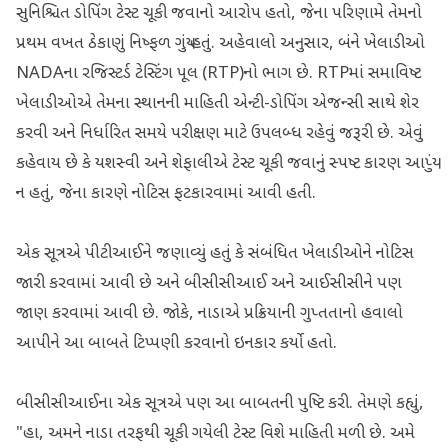
સુનિશ્ચિત ડોપિંગ ટેસ્ટ ચૂકી જવાનો આરોપ હતો, જેના પરિણામે તેમનો
પ્રથમ વખત ઠેકાણું નિષ્ફળ ગયું હતું. અહેવાલો અનુસાર, બંને ખેલાડીઓ
NADAના રજિસ્ટર્ડ ટેસ્ટિંગ પૂલ (RTP)નો ભાગ છે. RTPમાં સમાવિષ્ટ
ખેલાડીઓએ તેમના સ્થાનની માહિતી એન્ટી-ડોપિંગ એજન્સી સાથે શેર
કરવી અને નિર્ધારિત સમયે પરીક્ષણ માટે ઉપલબ્ધ રહેવું જરૂરી છે. એવું
કહેવાય છે કે યશસ્વી અને શેફાલીએ ટેસ્ટ ચૂકી જવાનું સ્પષ્ટ કારણ આપ્યું
ન હતું, જેના કારણે નોટિસ ફટકારવામાં આવી હતી.
એક સૂત્રએ પીટીઆઈને જણાવ્યું હતું કે સંબંધિત ખેલાડીઓને નોટિસ
જારી કરવામાં આવી છે અને બીસીસીઆઈ અને આઈસીસીને પણ
જાણ કરવામાં આવી છે. જોકે, નાડાએ પ્રક્રિયાની ગુપ્તતાનો હવાલો
આપીને આ બાબતે ટિપ્પણી કરવાનો ઇનકાર કર્યો હતો.
બીસીસીઆઈના એક સૂત્રએ પણ આ બાબતની પુષ્ટિ કરી. તેમણે કહ્યું,
"હા, અમને નાડા તરફથી ચૂકી ગયેલી ટેસ્ટ વિશે માહિતી મળી છે. અમે