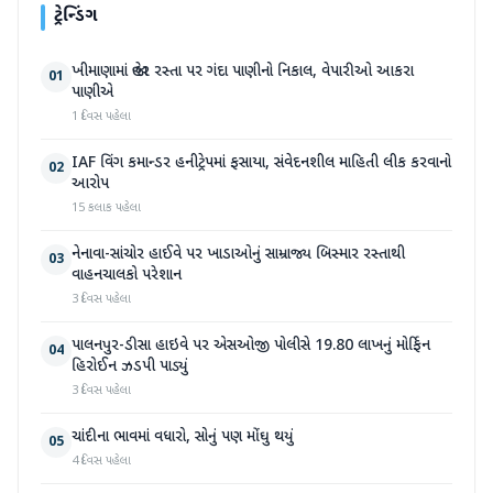
ટ્રેન્ડિંગ
ખીમાણામાં જાહેર રસ્તા પર ગંદા પાણીનો નિકાલ, વેપારીઓ આકરા
01
પાણીએ
1 દિવસ પહેલા
IAF વિંગ કમાન્ડર હનીટ્રેપમાં ફસાયા, સંવેદનશીલ માહિતી લીક કરવાનો
02
આરોપ
15 કલાક પહેલા
નેનાવા-સાંચોર હાઈવે પર ખાડાઓનું સામ્રાજ્ય બિસ્માર રસ્તાથી
03
વાહનચાલકો પરેશાન
3 દિવસ પહેલા
પાલનપુર-ડીસા હાઇવે પર એસઓજી પોલીસે 19.80 લાખનું મોર્ફિન
04
હિરોઈન ઝડપી પાડ્યું
3 દિવસ પહેલા
ચાંદીના ભાવમાં વધારો, સોનું પણ મોંઘુ થયું
05
4 દિવસ પહેલા