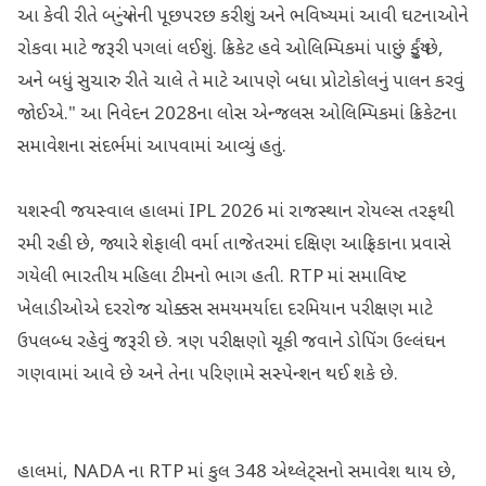
આ કેવી રીતે બન્યું તેની પૂછપરછ કરીશું અને ભવિષ્યમાં આવી ઘટનાઓને
રોકવા માટે જરૂરી પગલાં લઈશું. ક્રિકેટ હવે ઓલિમ્પિકમાં પાછું ફર્યું છે,
અને બધું સુચારુ રીતે ચાલે તે માટે આપણે બધા પ્રોટોકોલનું પાલન કરવું
જોઈએ." આ નિવેદન 2028ના લોસ એન્જલસ ઓલિમ્પિકમાં ક્રિકેટના
સમાવેશના સંદર્ભમાં આપવામાં આવ્યું હતું.
યશસ્વી જયસ્વાલ હાલમાં IPL 2026 માં રાજસ્થાન રોયલ્સ તરફથી
રમી રહી છે, જ્યારે શેફાલી વર્મા તાજેતરમાં દક્ષિણ આફ્રિકાના પ્રવાસે
ગયેલી ભારતીય મહિલા ટીમનો ભાગ હતી. RTP માં સમાવિષ્ટ
ખેલાડીઓએ દરરોજ ચોક્કસ સમયમર્યાદા દરમિયાન પરીક્ષણ માટે
ઉપલબ્ધ રહેવું જરૂરી છે. ત્રણ પરીક્ષણો ચૂકી જવાને ડોપિંગ ઉલ્લંઘન
ગણવામાં આવે છે અને તેના પરિણામે સસ્પેન્શન થઈ શકે છે.
હાલમાં, NADA ના RTP માં કુલ 348 એથ્લેટ્સનો સમાવેશ થાય છે,