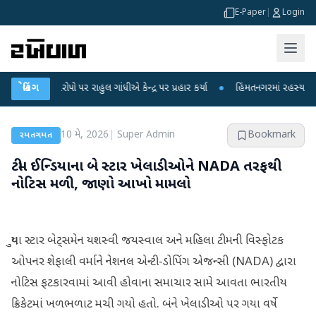
E-Paper
|
Login
આરોપો પર રાહુલ ગાંધીએ કેન્દ્ર પર પ્રહાર કર્યા
બ્રેકિંગ
●
હિંમતનગરમાં રહસ્યમય વાયરસ કે 
10 મે, 2026
|
Super Admin
Bookmark
રમતગમત
ટીમ ઈન્ડિયાના બે સ્ટાર ખેલાડીઓને NADA તરફથી
નોટિસ મળી, જાણો આખો મામલો
યુવા સ્ટાર બેટ્સમેન યશસ્વી જયસ્વાલ અને મહિલા ટીમની વિસ્ફોટક
ઓપનર શેફાલી વર્માને નેશનલ એન્ટી-ડોપિંગ એજન્સી (NADA) દ્વારા
નોટિસ ફટકારવામાં આવી હોવાના સમાચાર સામે આવતા ભારતીય
ક્રિકેટમાં ખળભળાટ મચી ગયો હતો. બંને ખેલાડીઓ પર ગયા વર્ષે