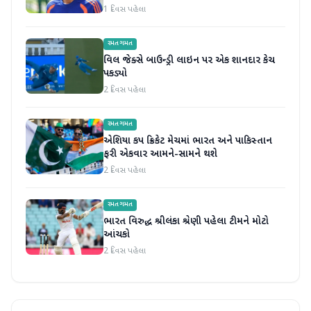
1 દિવસ પહેલા
રમતગમત
વિલ જેક્સે બાઉન્ડ્રી લાઇન પર એક શાનદાર કેચ
પકડ્યો
2 દિવસ પહેલા
રમતગમત
એશિયા કપ ક્રિકેટ મેચમાં ભારત અને પાકિસ્તાન
ફરી એકવાર આમને-સામને થશે
2 દિવસ પહેલા
રમતગમત
ભારત વિરુદ્ધ શ્રીલંકા શ્રેણી પહેલા ટીમને મોટો
આંચકો
2 દિવસ પહેલા