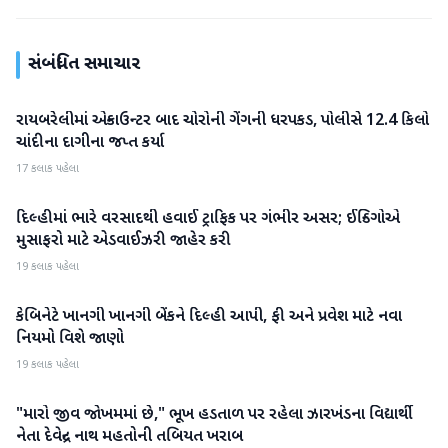
સંબંધિત સમાચાર
રાયબરેલીમાં એન્કાઉન્ટર બાદ ચોરોની ગેંગની ધરપકડ, પોલીસે 12.4 કિલો
રાષ્ટ્રીય
ચાંદીના દાગીના જપ્ત કર્યા
17 કલાક પહેલા
દિલ્હીમાં ભારે વરસાદથી હવાઈ ટ્રાફિક પર ગંભીર અસર; ઈન્ડિગોએ
રાષ્ટ્રીય
મુસાફરો માટે એડવાઈઝરી જાહેર કરી
19 કલાક પહેલા
કેબિનેટે ખાનગી ખાનગી બેંકને દિલ્હી આપી, ફી અને પ્રવેશ માટે નવા
રાષ્ટ્રીય
નિયમો વિશે જાણો
19 કલાક પહેલા
"મારો જીવ જોખમમાં છે," ભૂખ હડતાળ પર રહેલા ઝારખંડના વિદ્યાર્થી
રાષ્ટ્રીય
નેતા દેવેન્દ્ર નાથ મહતોની તબિયત ખરાબ