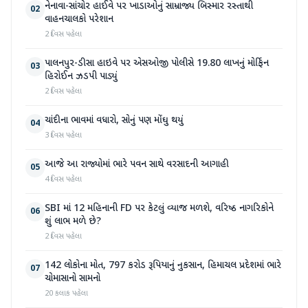
નેનાવા-સાંચોર હાઈવે પર ખાડાઓનું સામ્રાજ્ય બિસ્માર રસ્તાથી
02
વાહનચાલકો પરેશાન
2 દિવસ પહેલા
પાલનપુર-ડીસા હાઇવે પર એસઓજી પોલીસે 19.80 લાખનું મોર્ફિન
03
હિરોઈન ઝડપી પાડ્યું
2 દિવસ પહેલા
ચાંદીના ભાવમાં વધારો, સોનું પણ મોંઘુ થયું
04
3 દિવસ પહેલા
આજે આ રાજ્યોમાં ભારે પવન સાથે વરસાદની આગાહી
05
4 દિવસ પહેલા
SBI માં 12 મહિનાની FD પર કેટલું વ્યાજ મળશે, વરિષ્ઠ નાગરિકોને
06
શું લાભ મળે છે?
2 દિવસ પહેલા
142 લોકોના મોત, 797 કરોડ રૂપિયાનું નુકસાન, હિમાચલ પ્રદેશમાં ભારે
07
ચોમાસાનો સામનો
20 કલાક પહેલા