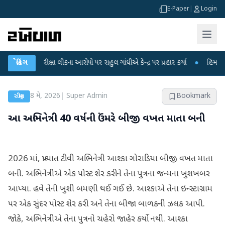
E-Paper
|
Login
 પરીક્ષા લીકના આરોપો પર રાહુલ ગાંધીએ કેન્દ્ર પર પ્રહાર કર્યા
બ્રેકિંગ
●
હિંમતનગરમાં રહસ
8 મે, 2026
|
Super Admin
Bookmark
રાષ્ટ્રીય
આ અભિનેત્રી 40 વર્ષની ઉંમરે બીજી વખત માતા બની
2026 માં, પ્રખ્યાત ટીવી અભિનેત્રી આશ્કા ગોરાડિયા બીજી વખત માતા
બની. અભિનેત્રીએ એક પોસ્ટ શેર કરીને તેના પુત્રના જન્મના ખુશખબર
આપ્યા. હવે તેની ખુશી બમણી થઈ ગઈ છે. આશ્કાએ તેના ઇન્સ્ટાગ્રામ
પર એક સુંદર પોસ્ટ શેર કરી અને તેના બીજા બાળકની ઝલક આપી.
જોકે, અભિનેત્રીએ તેના પુત્રનો ચહેરો જાહેર કર્યો નથી. આશ્કા