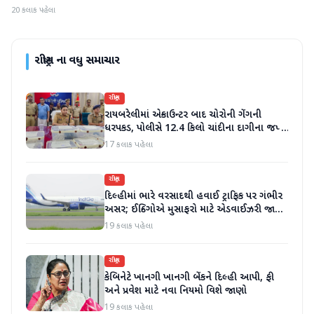
20 કલાક પહેલા
રાષ્ટ્રીય
ના વધુ સમાચાર
રાષ્ટ્રીય
રાયબરેલીમાં એન્કાઉન્ટર બાદ ચોરોની ગેંગની
ધરપકડ, પોલીસે 12.4 કિલો ચાંદીના દાગીના જપ્ત
કર્યા
17 કલાક પહેલા
રાષ્ટ્રીય
દિલ્હીમાં ભારે વરસાદથી હવાઈ ટ્રાફિક પર ગંભીર
અસર; ઈન્ડિગોએ મુસાફરો માટે એડવાઈઝરી જાહેર
કરી
19 કલાક પહેલા
રાષ્ટ્રીય
કેબિનેટે ખાનગી ખાનગી બેંકને દિલ્હી આપી, ફી
અને પ્રવેશ માટે નવા નિયમો વિશે જાણો
19 કલાક પહેલા