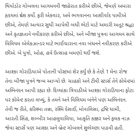
થિયોડોર ગોબલના આગમનની જાહેરાત કરીએ છીએ, જેમણે અમારા
હૃદયમાં પ્રવેશ કર્યો. ફરી એકવાર, અમે ભગવાનના આશીર્વાદ પામીએ
છીએ, તેમણે અત્યાર સુધી આપેલી બધી ભેટો માટે અમારી અતૂટ શ્રદ્ધા
અને કૃતજ્ઞતાને નવીકરણ કરીએ છીએ, અને બીજા પુત્રના આગમન સાથે
વિલિયમ એલેક્ઝાન્ડર માટે ભાઈચારાના નવા બંધનને નવીકરણ કરીએ
છીએ. બે પુત્રો, ઓહ, હવે ઉત્સાહ બમણો થઈ જશે.
આશ્કા ગોરાડિયાએ પોતાની પોસ્ટમાં શેર કર્યું છે કે તેણે 1 મેના રોજ
તેના બીજા પુત્રને જન્મ આપ્યો છે. ચાહકો અને ટીવી સ્ટાર્સ તેને કોમેન્ટમાં
અભિનંદન આપી રહ્યા છે. દિવ્યાંકા ત્રિપાઠીએ આશ્કા ગોરાડિયાના ફોટા
પર કોમેન્ટ કરતા લખ્યું, કે તમને અને વિલિયમ બંનેને પણ અભિનંદન.
તેવી જ રીતે, કરિશ્મા તન્ના, રશ્મિ દેસાઈ, મોનાલિસા, દ્રષ્ટિ ધામી,
આરતી સિંહ, શબ્બીર આહલુવાલિયા, આકૃતિ કક્કર અને ફલક નાઝ
જેવા સ્ટાર્સે પણ આશ્કા અને બ્રેન્ટ ગોબલને શુભેચ્છા પાઠવી હતી.