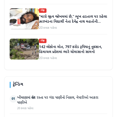
રાષ્ટ્રીય
"મારો જીવ જોખમમાં છે," ભૂખ હડતાળ પર રહેલા
ઝારખંડના વિદ્યાર્થી નેતા દેવેન્દ્ર નાથ મહતોની
તબિયત ખરાબ
20 કલાક પહેલા
રાષ્ટ્રીય
142 લોકોના મોત, 797 કરોડ રૂપિયાનું નુકસાન,
હિમાચલ પ્રદેશમાં ભારે ચોમાસાનો સામનો
20 કલાક પહેલા
ટ્રેન્ડિંગ
ખીમાણામાં જાહેર રસ્તા પર ગંદા પાણીનો નિકાલ, વેપારીઓ આકરા
01
પાણીએ
20 કલાક પહેલા