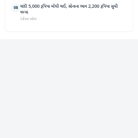
ચાંદી 5,000 રૂપિયા મોંઘી થઈ, સોનાના ભાવ 2,200 રૂપિયા સુધી
08
વધ્યા
2 દિવસ પહેલા