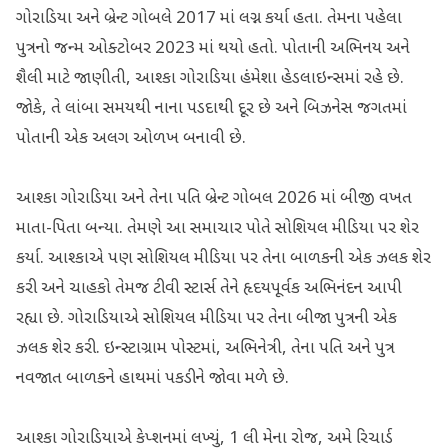
ગોરાડિયા અને બ્રેન્ટ ગોબલે 2017 માં લગ્ન કર્યા હતા. તેમના પહેલા
પુત્રનો જન્મ ઓક્ટોબર 2023 માં થયો હતો. પોતાની અભિનય અને
શૈલી માટે જાણીતી, આશ્કા ગોરાડિયા હંમેશા હેડલાઇન્સમાં રહે છે.
જોકે, તે લાંબા સમયથી નાના પડદાથી દૂર છે અને બિઝનેસ જગતમાં
પોતાની એક અલગ ઓળખ બનાવી છે.
આશ્કા ગોરાડિયા અને તેના પતિ બ્રેન્ટ ગોબલ 2026 માં બીજી વખત
માતા-પિતા બન્યા. તેમણે આ સમાચાર પોતે સોશિયલ મીડિયા પર શેર
કર્યા. આશ્કાએ પણ સોશિયલ મીડિયા પર તેના બાળકની એક ઝલક શેર
કરી અને ચાહકો તેમજ ટીવી સ્ટાર્સ તેને હૃદયપૂર્વક અભિનંદન આપી
રહ્યા છે. ગોરાડિયાએ સોશિયલ મીડિયા પર તેના બીજા પુત્રની એક
ઝલક શેર કરી. ઇન્સ્ટાગ્રામ પોસ્ટમાં, અભિનેત્રી, તેના પતિ અને પુત્ર
નવજાત બાળકને હાથમાં પકડીને જોવા મળે છે.
આશ્કા ગોરાડિયાએ કેપ્શનમાં લખ્યું, 1 લી મેના રોજ, અમે રિચાર્ડ