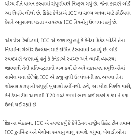
યોગ્ય રીતે પાલન કરવામાં સંપૂર્ણપણે નિષ્ફળ ગયું છે, જેના કારણે બોર્ડે
આ નિર્ણય લીધો છે. ક્રિકેટ કેનેડાએ ICC ના સભ્ય બનવા માટે કોઈપણ
દેશને અનુસરવા પડતા આવશ્યક ICC નિયમોનું ઉલ્લંઘન કર્યું છે.
એક પ્રેસ રિલીઝમાં, ICC એ જણાવ્યું હતું કે કેનેડા ક્રિકેટ બોર્ડને તેના
નિયમોના ગંભીર ઉલ્લંઘન માટે દોષિત ઠેરવવામાં આવ્યું છે. બોર્ડે
સ્પષ્ટપણે જણાવ્યું હતું કે કેનેડાએ સ્વચ્છ અને ન્યાયી વ્યવસ્થા
જાળવવાની તેની પ્રતિબદ્ધતાનો ભંગ કર્યો છે અને શંકાસ્પદ પ્રવૃત્તિઓમાં
સામેલ થયા છે. જો કે, ICC એ હજુ સુધી ઉલ્લંઘનની હદ અથવા તેના
ચોક્કસ કારણનો સંપૂર્ણ ખુલાસો કર્યો નથી. હવે, આ મોટા નિર્ણય પછી,
કેનેડિયન ટીમ આગામી T20 વર્લ્ડ કપમાં ભાગ લઈ શકશે કે કેમ તે પ્રશ્ન
ઉભો થઈ રહ્યો છે.
જોકે, આ બેઠકમાં, ICC એ સ્પષ્ટ કર્યું કે કેનેડિયન રાષ્ટ્રીય ક્રિકેટ ટીમ તમામ
ICC ટુર્નામેન્ટ અને મેચોમાં રમવાનું ચાલુ રાખશે. વધુમાં, ખેલાડીઓના