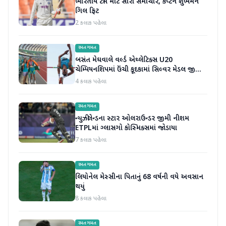
ભારતીય ટીમ માટે સારા સમાચાર, કેપ્ટન શુભમન
ગિલ ફિટ
2 કલાક પહેલા
રમતગમત
બસંત મેઘવાલે વર્લ્ડ એથ્લેટિક્સ U20
ચેમ્પિયનશિપમાં ઉંચી કૂદકામાં સિલ્વર મેડલ જીતીને
ઇતિહાસ રચ્યો
4 કલાક પહેલા
રમતગમત
ન્યુઝીલેન્ડના સ્ટાર ઓલરાઉન્ડર જીમી નીશમ
ETPLમાં ગ્લાસગો કોસ્મિક્સમાં જોડાયા
7 કલાક પહેલા
રમતગમત
લિયોનેલ મેસ્સીના પિતાનું 68 વર્ષની વયે અવસાન
થયું
8 કલાક પહેલા
રમતગમત