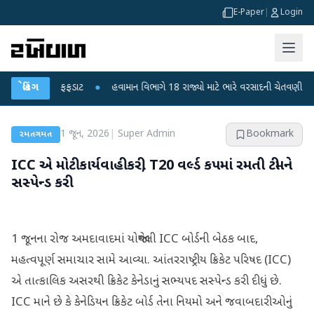
E-Paper
|
Login
ા મોતથી ફફડાટ
બ્રેકિંગ
●
હવામાન વિભાગે 18 રાજ્યો માટે ભારે વરસાદની ચેતવણી જારી કરી
1 જૂન, 2026
|
Super Admin
Bookmark
રમતગમત
ICC એ મોટી કાર્યવાહી કરી, T20 વર્લ્ડ કપમાં રમતી ટીમને
સસ્પેન્ડ કરી
1 જૂનના રોજ અમદાવાદમાં યોજાયેલી ICC બોર્ડની બેઠક બાદ,
મહત્વપૂર્ણ સમાચાર સામે આવ્યા. આંતરરાષ્ટ્રીય ક્રિકેટ પરિષદ (ICC)
એ તાત્કાલિક અસરથી ક્રિકેટ કેનેડાનું સભ્યપદ સસ્પેન્ડ કરી દીધું છે.
ICC માને છે કે કેનેડિયન ક્રિકેટ બોર્ડ તેના નિયમો અને જવાબદારીઓનું