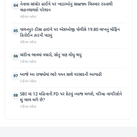
નેનાવા-સાંચોર હાઈવે પર ખાડાઓનું સામ્રાજ્ય બિસ્માર રસ્તાથી
04
વાહનચાલકો પરેશાન
4 દિવસ પહેલા
પાલનપુર-ડીસા હાઇવે પર એસઓજી પોલીસે 19.80 લાખનું મોર્ફિન
05
હિરોઈન ઝડપી પાડ્યું
4 દિવસ પહેલા
ચાંદીના ભાવમાં વધારો, સોનું પણ મોંઘુ થયું
06
5 દિવસ પહેલા
આજે આ રાજ્યોમાં ભારે પવન સાથે વરસાદની આગાહી
07
5 દિવસ પહેલા
SBI માં 12 મહિનાની FD પર કેટલું વ્યાજ મળશે, વરિષ્ઠ નાગરિકોને
08
શું લાભ મળે છે?
3 દિવસ પહેલા