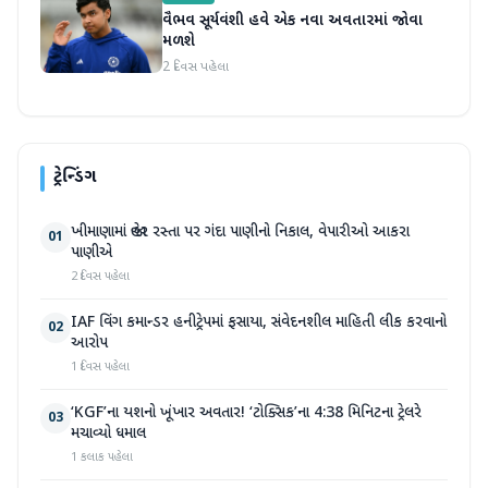
વૈભવ સૂર્યવંશી હવે એક નવા અવતારમાં જોવા
મળશે
2 દિવસ પહેલા
ટ્રેન્ડિંગ
ખીમાણામાં જાહેર રસ્તા પર ગંદા પાણીનો નિકાલ, વેપારીઓ આકરા
01
પાણીએ
2 દિવસ પહેલા
IAF વિંગ કમાન્ડર હનીટ્રેપમાં ફસાયા, સંવેદનશીલ માહિતી લીક કરવાનો
02
આરોપ
1 દિવસ પહેલા
‘KGF’ના યશનો ખૂંખાર અવતાર! ‘ટોક્સિક’ના 4:38 મિનિટના ટ્રેલરે
03
મચાવ્યો ધમાલ
1 કલાક પહેલા