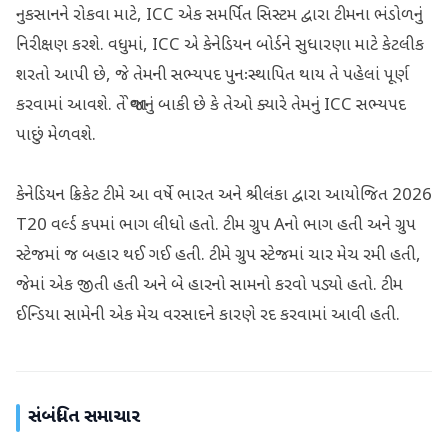
નુકસાનને રોકવા માટે, ICC એક સમર્પિત સિસ્ટમ દ્વારા ટીમના ભંડોળનું
નિરીક્ષણ કરશે. વધુમાં, ICC એ કેનેડિયન બોર્ડને સુધારણા માટે કેટલીક
શરતો આપી છે, જે તેમની સભ્યપદ પુનઃસ્થાપિત થાય તે પહેલાં પૂર્ણ
કરવામાં આવશે. તે જોવાનું બાકી છે કે તેઓ ક્યારે તેમનું ICC સભ્યપદ
પાછું મેળવશે.
કેનેડિયન ક્રિકેટ ટીમે આ વર્ષે ભારત અને શ્રીલંકા દ્વારા આયોજિત 2026
T20 વર્લ્ડ કપમાં ભાગ લીધો હતો. ટીમ ગ્રુપ Aનો ભાગ હતી અને ગ્રુપ
સ્ટેજમાં જ બહાર થઈ ગઈ હતી. ટીમે ગ્રુપ સ્ટેજમાં ચાર મેચ રમી હતી,
જેમાં એક જીતી હતી અને બે હારનો સામનો કરવો પડ્યો હતો. ટીમ
ઈન્ડિયા સામેની એક મેચ વરસાદને કારણે રદ કરવામાં આવી હતી.
સંબંધિત સમાચાર