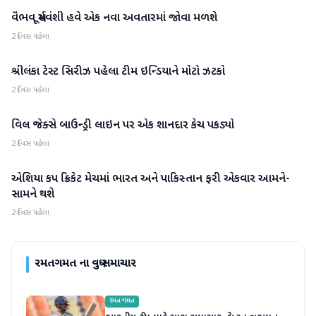
વૈભવ સૂર્યવંશી હવે એક નવા અવતારમાં જોવા મળશે
રમતગમત
2 દિવસ પહેલા
શ્રીલંકા ટેસ્ટ સિરીઝ પહેલા ટીમ ઇન્ડિયાને મોટો ઝટકો
રમતગમત
2 દિવસ પહેલા
વિલ જેક્સે બાઉન્ડ્રી લાઇન પર એક શાનદાર કેચ પકડ્યો
રમતગમત
2 દિવસ પહેલા
એશિયા કપ ક્રિકેટ મેચમાં ભારત અને પાકિસ્તાન ફરી એકવાર આમને-
રમતગમત
સામને થશે
2 દિવસ પહેલા
રમતગમત
ના વધુ સમાચાર
રમતગમત