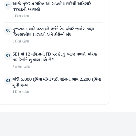
આજે ગુજરાત સહિત આ રાજ્યોમાં ભારેથી અતિભારે
05
વરસાદની આગાહી
6 દિવસ પહેલા
ગુજરાતમાં ભારે વરસાદને લઈને રેડ એલર્ટ જાહેર, ઘણા
06
જિલ્લાઓમાં શાળાઓ અને કોલેજો બંધ
6 દિવસ પહેલા
SBI માં 12 મહિનાની FD પર કેટલું વ્યાજ મળશે, વરિષ્ઠ
07
નાગરિકોને શું લાભ મળે છે?
7 કલાક પહેલા
ચાંદી 5,000 રૂપિયા મોંઘી થઈ, સોનાના ભાવ 2,200 રૂપિયા
08
સુધી વધ્યા
1 દિવસ પહેલા