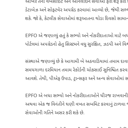
આખરે તેની વેબસાઇટ અને ઓનલાઈન સેવાઓ ફરી શરૂ કરી દીધી
ડેટાબેઝ અને સોફ્ટવેર અપગ્રેડ કરવામાં આવ્યો છે, જેથી 
શકે. જો કે, કેટલીક સેવાઓમાં શરૂઆતના થોડા દિવસો સામાન્
EPFO એ જણાવ્યું હતું કે સભ્યો અને નોકરીદાતાઓ માટે
પોર્ટલમાં અપગ્રેડનો હેતુ સિસ્ટમને વધુ સુરક્ષિત, ઝડપી અન
સંસ્થાએ જણાવ્યું છે કે આગામી બે અઠવાડિયામાં તમામ દાવ
સમયગાળા દરમિયાન તમામ રેકોર્ડની ચોકસાઈ સુનિશ્ચિત કર
આવશે. તેથી, પીએફ ઉપાડ, ટ્રાન્સફર અને અન્ય સેવાઓમાં સા
EPFO એ બધા સભ્યો અને નોકરીદાતાઓને ધીરજ રાખવાની અપીલ
અથવા એક જ વિનંતીને ઘણી વખત સબમિટ કરવાનું ટાળવા જણ
સેવાઓની ગતિને અસર કરી શકે છે.