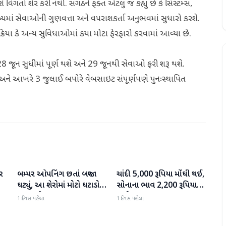
ો શેર કરી નથી. સંગઠને ફક્ત એટલું જ કહ્યું છે કે સિસ્ટમ્સ,
િષ્યમાં સેવાઓની ગુણવત્તા અને વપરાશકર્તા અનુભવમાં સુધારો કરશે.
ક્રિયા કે અન્ય સુવિધાઓમાં કયા મોટા ફેરફારો કરવામાં આવ્યા છે.
જૂન સુધીમાં પૂર્ણ થશે અને 29 જૂનથી સેવાઓ ફરી શરૂ થશે.
અને આખરે 3 જુલાઈ બપોરે વેબસાઇટ સંપૂર્ણપણે પુનઃસ્થાપિત
ર
બમ્પર ઓપનિંગ છતાં બજાર
ચાંદી 5,000 રૂપિયા મોંઘી થઈ,
બિઝનેસ
બિઝનેસ
ઘટ્યું, આ શેરોમાં મોટો ઘટાડો
સોનાના ભાવ 2,200 રૂપિયા
જોવા મળ્યો
સુધી વધ્યા
1 દિવસ પહેલા
1 દિવસ પહેલા