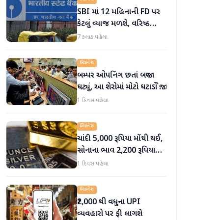
SBI માં 12 મહિનાની FD પર
કેટલું વ્યાજ મળશે, વરિષ્ઠ
નાગરિકોને શું લાભ મળે છે?
7 કલાક પહેલા
બિઝનેસ
બમ્પર ઓપનિંગ છતાં બજાર
ઘટ્યું, આ શેરોમાં મોટો ઘટાડો જોવા
મળ્યો
1 દિવસ પહેલા
બિઝનેસ
ચાંદી 5,000 રૂપિયા મોંઘી થઈ,
સોનાના ભાવ 2,200 રૂપિયા
સુધી વધ્યા
1 દિવસ પહેલા
બિઝનેસ
₹2,000 થી વધુના UPI
વ્યવહારો પર ફી લાગશે