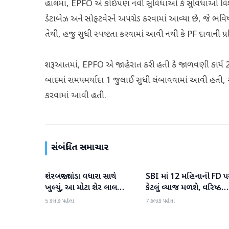
હાલમાં, EPFO એ કોઈપણ નવી સુવિધાઓ કે સુવિધાઓ વિશે વિગત
ડેટાબેઝ અને સોફ્ટવેરને અપગ્રેડ કરવામાં આવ્યા છે, જે ભવ
તેથી, હજુ સુધી સ્પષ્ટતા કરવામાં આવી નથી કે PF દાવાની પ્ર
શરૂઆતમાં, EPFO એ જાહેરાત કરી હતી કે જાળવણી કાર્ય 28 
બાદમાં સમયમર્યાદા 1 જુલાઈ સુધી લંબાવવામાં આવી હતી, 
કરવામાં આવી હતી.
સંબંધિત સમાચાર
શેરબજાર થોડા વધારા સાથે
SBI માં 12 મહિનાની FD પ
બિઝનેસ
બિઝનેસ
ખુલ્યું, આ મોટા શેર લાલ
કેટલું વ્યાજ મળશે, વરિષ્ઠ
રંગમાં ખુલ્યા
નાગરિકોને શું લાભ મળે છે?
5 કલાક પહેલા
7 કલાક પહેલા