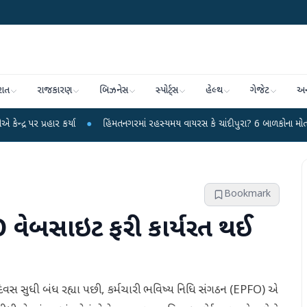
રાત
રાજકારણ
બિઝનેસ
સ્પોર્ટ્સ
હેલ્થ
ગેજેટ
અન
ર્યા
●
હિંમતનગરમાં રહસ્યમય વાયરસ કે ચાંદીપુરા? 6 બાળકોના મોતથી ફફડાટ
●
Bookmark
વેબસાઇટ ફરી કાર્યરત થઈ
વસ સુધી બંધ રહ્યા પછી, કર્મચારી ભવિષ્ય નિધિ સંગઠન (EPFO) એ