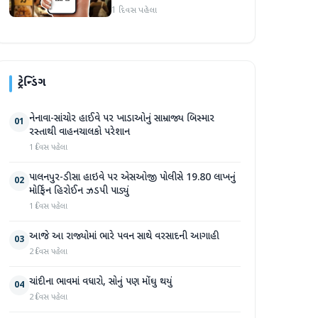
1 દિવસ પહેલા
ટ્રેન્ડિંગ
નેનાવા-સાંચોર હાઈવે પર ખાડાઓનું સામ્રાજ્ય બિસ્માર
01
રસ્તાથી વાહનચાલકો પરેશાન
1 દિવસ પહેલા
પાલનપુર-ડીસા હાઇવે પર એસઓજી પોલીસે 19.80 લાખનું
02
મોર્ફિન હિરોઈન ઝડપી પાડ્યું
1 દિવસ પહેલા
આજે આ રાજ્યોમાં ભારે પવન સાથે વરસાદની આગાહી
03
2 દિવસ પહેલા
ચાંદીના ભાવમાં વધારો, સોનું પણ મોંઘુ થયું
04
2 દિવસ પહેલા