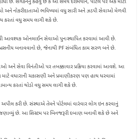
 છે. સંગઠનનું કહેવું છે કે આ સમય દરમિયાન, પોર્ટલ પર એક મોટો
સભ્યો અને નોકરીદાતાઓ ભવિષ્યમાં વધુ સારી અને ઝડપી સેવાઓ મેળવી
ય કરતાં વધુ સમય લાગી શકે છે.
 બધી આવશ્યક ઓનલાઈન સેવાઓ પુનઃસ્થાપિત કરવામાં આવી છે.
ે વિશ્વસનીય બનાવવાનો છે, જેનાથી PF સંબંધિત કામ સરળ બને છે.
ાઓ અને સેવા વિનંતીઓ પર તબક્કાવાર પ્રક્રિયા કરવામાં આવશે. આ
વા માટે વધારાની ચકાસણી અને પ્રમાણીકરણ પણ હાથ ધરવામાં
માન્ય કરતાં થોડો વધુ સમય લાગી શકે છે.
 કરી છે. સંસ્થાએ તેમને પોર્ટલમાં વારંવાર લોગ ઇન કરવાનું
ાવ્યું છે. આ સિસ્ટમ પર બિનજરૂરી દબાણ બનાવી શકે છે અને