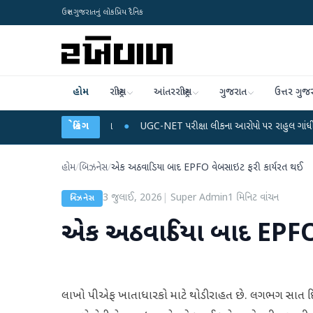
ઉત્તર ગુજરાતનું લોકપ્રિય દૈનિક
હોમ
રાષ્ટ્રીય
આંતરરાષ્ટ્રીય
ગુજરાત
ઉત્તર ગુજ
ને ડેટા પ્લાન
●
બ્રેકિંગ
UGC-NET પરીક્ષા લીકના આરોપો પર રાહુલ ગાંધીએ કેન્દ્ર પર પ્રહાર ક
હોમ
/
બિઝનેસ
/
એક અઠવાડિયા બાદ EPFO વેબસાઇટ ફરી કાર્યરત થઈ
3 જુલાઈ, 2026
|
Super Admin
1
મિનિટ વાંચન
બિઝનેસ
એક અઠવાડિયા બાદ EPFO 
લાખો પીએફ ખાતાધારકો માટે થોડી રાહત છે. લગભગ સાત દિ