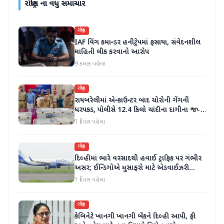
રાષ્ટ્રીય
ના વધુ સમાચાર
રાષ્ટ્રીય
IAF વિંગ કમાન્ડર હનીટ્રેપમાં ફસાયા, સંવેદનશીલ
માહિતી લીક કરવાનો આરોપ
9 કલાક પહેલા
રાષ્ટ્રીય
રાયબરેલીમાં એન્કાઉન્ટર બાદ ચોરોની ગેંગની
ધરપકડ, પોલીસે 12.4 કિલો ચાંદીના દાગીના જપ્ત
કર્યા
1 દિવસ પહેલા
રાષ્ટ્રીય
દિલ્હીમાં ભારે વરસાદથી હવાઈ ટ્રાફિક પર ગંભીર
અસર; ઈન્ડિગોએ મુસાફરો માટે એડવાઈઝરી
જાહેર કરી
1 દિવસ પહેલા
રાષ્ટ્રીય
કેબિનેટે ખાનગી ખાનગી બેંકને દિલ્હી આપી, ફી