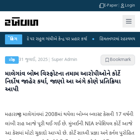
E-Paper
|
Login
ોપો પર રાહુલ ગાંધીએ કેન્દ્ર પર પ્રહાર કર્યા
બ્રેકિંગ
●
હિંમતનગરમાં રહસ્યમય વાયરસ કે ચા
31 જુલાઈ, 2025
|
Super Admin
Bookmark
રાષ્ટ્રીય
માલેગાંવ બોમ્બ વિસ્ફોટના તમામ આરોપીઓને કોર્ટે
નિર્દોષ જાહેર કર્યા, જાણો આ અંગે કોણે પ્રતિક્રિયા
આપી
મહારાષ્ટ્રના માલેગાંવમાં 2008માં થયેલા બોમ્બ બ્લાસ્ટ કેસની 17 વર્ષની
લાંબી રાહ આજે પૂરી થઈ ગઈ છે. મુંબઈની NIA સ્પેશિયલ કોર્ટે આજે
આ કેસમાં મોટો ચુકાદો આપ્યો છે. કોર્ટે સાધ્વી પ્રજ્ઞા અને કર્નલ પુરોહિત