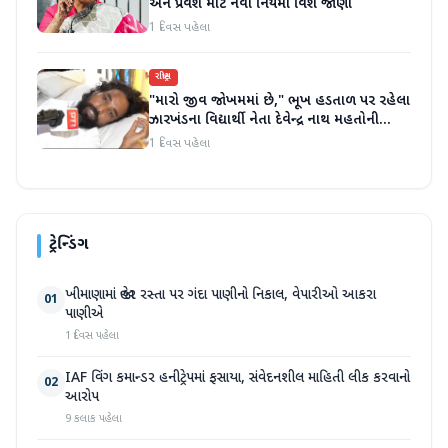
અને પ્રવેશ માટે નવા નિયમો વિશે જાણો
1 દિવસ પહેલા
રાષ્ટ્રીય
"મારો જીવ જોખમમાં છે," ભૂખ હડતાળ પર રહેલા
ઝારખંડના વિદ્યાર્થી નેતા દેવેન્દ્ર નાથ મહતોની
તબિયત ખરાબ
1 દિવસ પહેલા
ટ્રેન્ડિંગ
ખીમાણામાં જાહેર રસ્તા પર ગંદા પાણીનો નિકાલ, વેપારીઓ આકરા
01
પાણીએ
1 દિવસ પહેલા
IAF વિંગ કમાન્ડર હનીટ્રેપમાં ફસાયા, સંવેદનશીલ માહિતી લીક કરવાનો
02
આરોપ
9 કલાક પહેલા