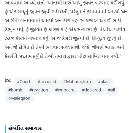
આપવામાં આવ્યો હતો. આનાથી મારું આખું જીવન બરબાદ થઈ ગયું.
હું એક સાધુનું જીવન જીવી રહી હતી, પરંતુ મને ફસાવવામાં આવ્યો અને
આરોપી બનાવવામાં આવ્યો અને કોઈ પણ સ્વેચ્છાએ અમારી સાથે
ઉભું ન થયું. હું જીવિત છું કારણ કે હું એક સંન્યાસી છું. તેઓએ ષડયંત્ર
હેઠળ કેસરને બદનામ કર્યું. આજે કેસરી જીત્યો છે, હિન્દુત્વ જીત્યું છે,
અને જે દોષિત છે તેમને ભગવાન સજા કરશે. જોકે, જેમણે ભારત અને
કેસરીને બદનામ કર્યું છે તેઓ તમારા દ્વારા ખોટા સાબિત થયા નથી."
ટેગ્સ:
#
Court
#
accused
#
Maharashtra
#
blast
#
bomb
#
reaction
#
innocent
#
declared
#
all
#
Malegaon
સંબંધિત સમાચાર