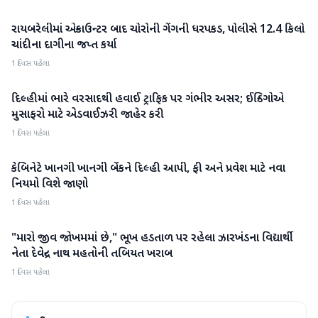
રાયબરેલીમાં એન્કાઉન્ટર બાદ ચોરોની ગેંગની ધરપકડ, પોલીસે 12.4 કિલો
રાષ્ટ્રીય
ચાંદીના દાગીના જપ્ત કર્યા
1 દિવસ પહેલા
દિલ્હીમાં ભારે વરસાદથી હવાઈ ટ્રાફિક પર ગંભીર અસર; ઈન્ડિગોએ
રાષ્ટ્રીય
મુસાફરો માટે એડવાઈઝરી જાહેર કરી
1 દિવસ પહેલા
કેબિનેટે ખાનગી ખાનગી બેંકને દિલ્હી આપી, ફી અને પ્રવેશ માટે નવા
રાષ્ટ્રીય
નિયમો વિશે જાણો
1 દિવસ પહેલા
"મારો જીવ જોખમમાં છે," ભૂખ હડતાળ પર રહેલા ઝારખંડના વિદ્યાર્થી
રાષ્ટ્રીય
નેતા દેવેન્દ્ર નાથ મહતોની તબિયત ખરાબ
1 દિવસ પહેલા