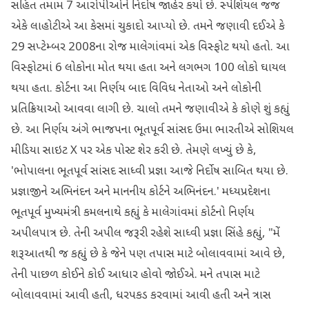
સહિત તમામ 7 આરોપીઓને નિર્દોષ જાહેર કર્યા છે. સ્પેશિયલ જજ
એકે લાહોટીએ આ કેસમાં ચુકાદો આપ્યો છે. તમને જણાવી દઈએ કે
29 સપ્ટેમ્બર 2008ના રોજ માલેગાંવમાં એક વિસ્ફોટ થયો હતો. આ
વિસ્ફોટમાં 6 લોકોના મોત થયા હતા અને લગભગ 100 લોકો ઘાયલ
થયા હતા. કોર્ટના આ નિર્ણય બાદ વિવિધ નેતાઓ અને લોકોની
પ્રતિક્રિયાઓ આવવા લાગી છે. ચાલો તમને જણાવીએ કે કોણે શું કહ્યું
છે. આ નિર્ણય અંગે ભાજપના ભૂતપૂર્વ સાંસદ ઉમા ભારતીએ સોશિયલ
મીડિયા સાઇટ X પર એક પોસ્ટ શેર કરી છે. તેમણે લખ્યું છે કે,
'ભોપાલના ભૂતપૂર્વ સાંસદ સાધ્વી પ્રજ્ઞા આજે નિર્દોષ સાબિત થયા છે.
પ્રજ્ઞાજીને અભિનંદન અને માનનીય કોર્ટને અભિનંદન.' મધ્યપ્રદેશના
ભૂતપૂર્વ મુખ્યમંત્રી કમલનાથે કહ્યું કે માલેગાંવમાં કોર્ટનો નિર્ણય
અપીલપાત્ર છે. તેની અપીલ જરૂરી રહેશે સાધ્વી પ્રજ્ઞા સિંહે કહ્યું, "મેં
શરૂઆતથી જ કહ્યું છે કે જેને પણ તપાસ માટે બોલાવવામાં આવે છે,
તેની પાછળ કોઈને કોઈ આધાર હોવો જોઈએ. મને તપાસ માટે
બોલાવવામાં આવી હતી, ધરપકડ કરવામાં આવી હતી અને ત્રાસ