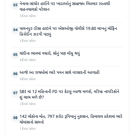
નેનાવા-સાંચોર હાઈવે પર ખાડાઓનું સામ્રાજ્ય બિસ્માર રસ્તાથી
03
વાહનચાલકો પરેશાન
3 દિવસ પહેલા
પાલનપુર-ડીસા હાઇવે પર એસઓજી પોલીસે 19.80 લાખનું મોર્ફિન
04
હિરોઈન ઝડપી પાડ્યું
3 દિવસ પહેલા
ચાંદીના ભાવમાં વધારો, સોનું પણ મોંઘુ થયું
05
4 દિવસ પહેલા
આજે આ રાજ્યોમાં ભારે પવન સાથે વરસાદની આગાહી
06
4 દિવસ પહેલા
SBI માં 12 મહિનાની FD પર કેટલું વ્યાજ મળશે, વરિષ્ઠ નાગરિકોને
07
શું લાભ મળે છે?
2 દિવસ પહેલા
142 લોકોના મોત, 797 કરોડ રૂપિયાનું નુકસાન, હિમાચલ પ્રદેશમાં ભારે
08
ચોમાસાનો સામનો
1 દિવસ પહેલા