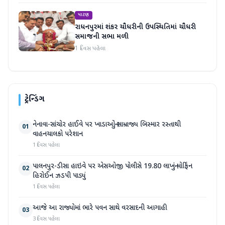
પાટણ
રાધનપુરમાં શંકર ચૌધરીની ઉપસ્થિતિમાં ચૌધરી
સમાજની સભા મળી
1 દિવસ પહેલા
ટ્રેન્ડિંગ
નેનાવા-સાંચોર હાઈવે પર ખાડાઓનું સામ્રાજ્ય બિસ્માર રસ્તાથી
01
વાહનચાલકો પરેશાન
1 દિવસ પહેલા
પાલનપુર-ડીસા હાઇવે પર એસઓજી પોલીસે 19.80 લાખનું મોર્ફિન
02
હિરોઈન ઝડપી પાડ્યું
1 દિવસ પહેલા
આજે આ રાજ્યોમાં ભારે પવન સાથે વરસાદની આગાહી
03
3 દિવસ પહેલા