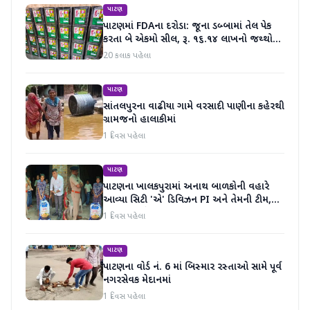
પાટણ
પાટણમાં FDAના દરોડા: જૂના ડબ્બામાં તેલ પેક
કરતા બે એકમો સીલ, રૂ. ૧૬.૧૪ લાખનો જથ્થો
જપ્ત
20 કલાક પહેલા
પાટણ
સાંતલપુરના વાઢીયા ગામે વરસાદી પાણીના કહેરથી
ગ્રામજનો હાલાકીમાં
1 દિવસ પહેલા
પાટણ
પાટણના ખાલકપુરામાં અનાથ બાળકોની વહારે
આવ્યા સિટી 'એ' ડિવિઝન PI અને તેમની ટીમ,
માનવતા મહેકી
1 દિવસ પહેલા
પાટણ
પાટણના વોર્ડ નં. 6 માં બિસ્માર રસ્તાઓ સામે પૂર્વ
નગરસેવક મેદાનમાં
1 દિવસ પહેલા