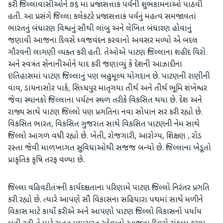
કરી જિલ્લાવાસીઓને ૭૬ મા પ્રજાસત્તાક પર્વની શુભકામનાઓ પાઠવી
હતી. આ પ્રસંગે જિલ્લા કલેકટરે પ્રજાસત્તાક પર્વનું મહત્વ સમજાવતાં
ભારતનું બંધારણ વિશ્વનું સૌથી લાંબુ અને લેખિત બંધારણ હોવાનું
જણાવી આજના દિવસે ધ્વજવંદન કરવાનો અવસર મળ્યો એ બદલ
ગૌરવની લાગણી વ્યક્ત કરી હતી. તેઓએ પાટણ જિલ્લાના શહીદ વિરો
અને સ્વત્રંત સેનાનીઓને યાદ કરી જણાવ્યું કે દેશની આઝાદીના
ઇતિહાસમાં પાટણ જિલ્લાનું પણ બહુમૂલ્ય યોગદાન છે. પાટણની રાણીની
વાવ, ડાયનાસોર પાર્ક, સિધ્ધપુર માતૃગયા તીર્થ અને તીર્થ ભૂમિ શંખેશ્વર
જેવા સ્થાનકો જિલ્લાના પર્યટન સ્થળ તરીકે વિકસિત થયા છે. દેશ અને
રાજ્ય સાથે પાટણ જિલ્લો પણ પ્રગતિના નવા સોપાન સર કરી રહ્યો છે.
વિકસિત ભારત, વિકસિત ગુજરાત સાથે વિકસિત પાટણની નેમ સાથે
જિલ્લો આગળ વધી રહ્યો છે. ખેતી, રોજગારી, આરોગ્ય, શિક્ષણ , રોડ
રસ્તા જેવી માળખાગત સુવિધાઓથી સજજ બન્યો છે. જિલ્લાના ખેડૂતો
પ્રાકૃતિક કૃષિ તરફ વળ્યા છે.
જિલ્લા વહિવટીતંત્રની કાર્યદક્ષતાના પરિણામે પાટણ જિલ્લો નિરંતર પ્રગતિ
કરી રહ્યો છે. ત્યારે આપણે સૌ વિકાસના સહિયારા પથમાં સાથે મળીને
વિકાસ માટે કાર્યો કરીએ અને આપણો પાટણ જિલ્લો વિકાસનો પર્યાય