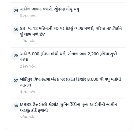
ચાંદીના ભાવમાં વધારો, સોનું પણ મોંઘુ થયું
04
3 દિવસ પહેલા
SBI માં 12 મહિનાની FD પર કેટલું વ્યાજ મળશે, વરિષ્ઠ નાગરિકોને
05
શું લાભ મળે છે?
1 દિવસ પહેલા
ચાંદી 5,000 રૂપિયા મોંઘી થઈ, સોનાના ભાવ 2,200 રૂપિયા સુધી
06
વધ્યા
2 દિવસ પહેલા
બાંકીપુર વિધાનસભા બેઠક પર પ્રશાંત કિશોર 8,000 થી વધુ મતોથી
07
આગળ
4 દિવસ પહેલા
MBBS ઉત્તરવહી કૌભાંડ: યુનિવર્સિટીના મુખ્ય આરોપીની જામીન
08
અરજી કોર્ટે ફગાવી
5 દિવસ પહેલા