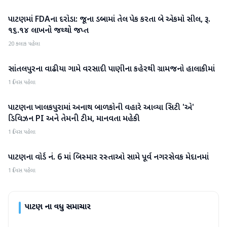
પાટણમાં FDAના દરોડા: જૂના ડબ્બામાં તેલ પેક કરતા બે એકમો સીલ, રૂ.
પાટણ
૧૬.૧૪ લાખનો જથ્થો જપ્ત
20 કલાક પહેલા
સાંતલપુરના વાઢીયા ગામે વરસાદી પાણીના કહેરથી ગ્રામજનો હાલાકીમાં
પાટણ
1 દિવસ પહેલા
પાટણના ખાલકપુરામાં અનાથ બાળકોની વહારે આવ્યા સિટી 'એ'
પાટણ
ડિવિઝન PI અને તેમની ટીમ, માનવતા મહેકી
1 દિવસ પહેલા
પાટણના વોર્ડ નં. 6 માં બિસ્માર રસ્તાઓ સામે પૂર્વ નગરસેવક મેદાનમાં
પાટણ
1 દિવસ પહેલા
પાટણ
ના વધુ સમાચાર