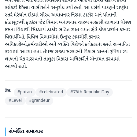
બની રહી તે માટે સતત પ્રયાસરત રહેવાનો આજના દિવસે સંકલ્પ કરવા
કલેકટરે જિલ્લા વાસીઓને અનુરોધ કર્યો હતો. આ પ્રસંગે પાટણને રાષ્ટ્રીય
સ્તરે મેરેથોન દોડમાં ગૌરવ અપાવનાર નિરમા ઠાકોર અને પોતાની
કોઠાસુઝથી ફાઇટર જેટ વિમાન બનાવનાર ચારુપ સરકારી શાળાના ધોરણ
દસના વિદ્યાર્થી સિધ્ધાર્થ ઠાકોર સહિત રમત ગમત ક્ષેત્રે શ્રેષ્ઠ પ્રદર્શન કરનાર
વિદ્યાર્થીઓ, વિવિધ વિભાગોમાં ઉત્કૃષ્ટ કામગીરી કરનાર
અધિકારીઓ,કર્મચારીઓ અને વ્યક્તિ વિશેષને કલેકટરના હસ્તે સન્માનિત
કરવામાં આવ્યા હતા. તેમજ રાજ્ય સરકારની વિકાસ ગ્રાન્ટનો રૂપિયા ૨૫
લાખનો ચેક સરસ્વતી તાલુકા વિકાસ અધિકારીને એનાયત કરવામાં
આવ્યો હતો.
ટેગ્સ:
#
patan
#
celebrated
#
76th Republic Day
#
Level
#
grandeur
સંબંધિત સમાચાર