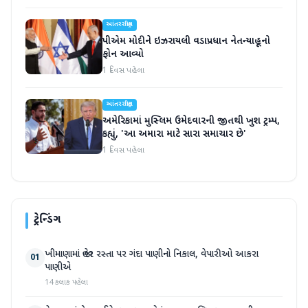
આંતરરાષ્ટ્રીય
પીએમ મોદીને ઇઝરાયલી વડાપ્રધાન નેતન્યાહૂનો
ફોન આવ્યો
1 દિવસ પહેલા
આંતરરાષ્ટ્રીય
અમેરિકામાં મુસ્લિમ ઉમેદવારની જીતથી ખુશ ટ્રમ્પ,
કહ્યું, 'આ અમારા માટે સારા સમાચાર છે'
1 દિવસ પહેલા
ટ્રેન્ડિંગ
ખીમાણામાં જાહેર રસ્તા પર ગંદા પાણીનો નિકાલ, વેપારીઓ આકરા
01
પાણીએ
14 કલાક પહેલા