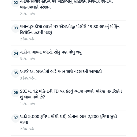
નેનાવા-સાંચોર હાઈવે પર ખાડાઓનું સામ્રાજ્ય બિસ્માર રસ્તાથી
02
વાહનચાલકો પરેશાન
2 દિવસ પહેલા
પાલનપુર-ડીસા હાઇવે પર એસઓજી પોલીસે 19.80 લાખનું મોર્ફિન
03
હિરોઈન ઝડપી પાડ્યું
2 દિવસ પહેલા
ચાંદીના ભાવમાં વધારો, સોનું પણ મોંઘુ થયું
04
3 દિવસ પહેલા
આજે આ રાજ્યોમાં ભારે પવન સાથે વરસાદની આગાહી
05
3 દિવસ પહેલા
SBI માં 12 મહિનાની FD પર કેટલું વ્યાજ મળશે, વરિષ્ઠ નાગરિકોને
06
શું લાભ મળે છે?
1 દિવસ પહેલા
ચાંદી 5,000 રૂપિયા મોંઘી થઈ, સોનાના ભાવ 2,200 રૂપિયા સુધી
07
વધ્યા
2 દિવસ પહેલા