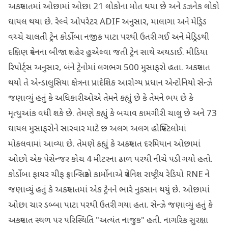
અકસ્માતમાં ઓછામાં ઓછા 21 લોકોના મોત થયા છે અને ડઝનેક લોકો
ઘાયલ થયા છે. રેલ્વે ઓપરેટર ADIF અનુસાર, માલાગા અને મેડ્રિડ
વચ્ચે ચાલતી ટ્રેન કોર્ડોબા નજીક પાટા પરથી ઉતરી ગઈ અને મેડ્રિડથી
દક્ષિણ સ્પેનના બીજા શહેર હુએલ્વા જતી ટ્રેન સાથે અથડાઈ. મીડિયા
રિપોર્ટ્સ અનુસાર, બંને ટ્રેનોમાં લગભગ 500 મુસાફરો હતા. અકસ્માત
થયો તે એન્ડાલુસિયા ક્ષેત્રના પ્રાદેશિક આરોગ્ય પ્રધાન એન્ટોનિયો સેન્ઝે
જણાવ્યું હતું કે અધિકારીઓએ તેમને કહ્યું છે કે તેમને ભય છે કે
મૃત્યુઆંક વધી શકે છે. તેમણે કહ્યું કે બચાવ કામગીરી ચાલુ છે અને 73
ઘાયલ મુસાફરોને સારવાર માટે છ અલગ અલગ હોસ્પિટલોમાં
મોકલવામાં આવ્યા છે. તેમણે કહ્યું કે અકસ્માત દરમિયાન ઓછામાં
ઓછો એક પેસેન્જર કોચ 4 મીટરના ઢાળ પરથી નીચે પડી ગયો હતો.
કોર્ડોબા ફાયર ચીફ ફ્રાન્સિસ્કો કાર્મોનાએ સ્પેનિશ રાષ્ટ્રીય રેડિયો RNE ને
જણાવ્યું હતું કે અકસ્માતમાં એક ટ્રેનને ભારે નુકસાન થયું છે. ઓછામાં
ઓછા ચાર ડબ્બા પાટા પરથી ઉતરી ગયા હતા. સેન્ઝે જણાવ્યું હતું કે
અકસ્માત સ્થળ પર પરિસ્થિતિ "અત્યંત નાજુક" હતી. નાગરિક સુરક્ષા