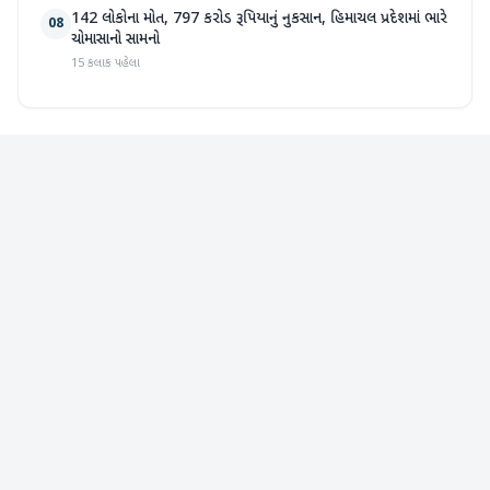
142 લોકોના મોત, 797 કરોડ રૂપિયાનું નુકસાન, હિમાચલ પ્રદેશમાં ભારે
08
ચોમાસાનો સામનો
15 કલાક પહેલા