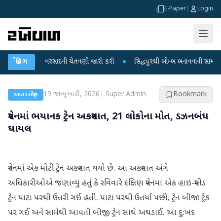
E-Paper
|
Login
ટે ભારે વરસાદની ચેતવણી જારી કરી
બ્રેકિંગ
●
સિદ્ધપુરથી બોમ્બ બનાવવાની સામગ્રી સાથે જૈ
19 જાન્યુઆરી, 2026
|
Super Admin
Bookmark
આંતરરાષ્ટ્રીય
સ્પેનમાં ભયાનક ટ્રેન અકસ્માત, 21 લોકોના મોત, ડઝનબંધ
ઘાયલ
સ્પેનમાં એક મોટી ટ્રેન અકસ્માત થયો છે. આ અકસ્માત અંગે
અધિકારીઓએ જણાવ્યું હતું કે રવિવારે દક્ષિણ સ્પેનમાં એક હાઇ-સ્પીડ
ટ્રેન પાટા પરથી ઉતરી ગઈ હતી. પાટા પરથી ઉતર્યા પછી, ટ્રેન બીજા ટ્રેક
પર ગઈ અને સામેથી આવતી બીજી ટ્રેન સાથે અથડાઈ. આ દુ:ખદ