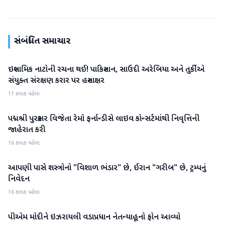
સંબંધિત સમાચાર
ઇસ્લામિક નાટોની રચના થઈ! પાકિસ્તાન, સાઉદી અરેબિયા અને તુર્કીએ
આંતરરાષ્ટ્રીય
સંયુક્ત સંરક્ષણ કરાર પર હસ્તાક્ષર
11 કલાક પહેલા
પદ્મશ્રી પુરસ્કાર વિજેતા રેમો ફર્નાન્ડીસે લાઇવ કોન્સર્ટમાંથી નિવૃત્તિની
આંતરરાષ્ટ્રીય
જાહેરાત કરી
16 કલાક પહેલા
આપણી પાસે શસ્ત્રોનો "વિશાળ ભંડાર" છે, ઈરાન "ગરીબ" છે, ટ્રમ્પનું
આંતરરાષ્ટ્રીય
નિવેદન
16 કલાક પહેલા
પીએમ મોદીને ઇઝરાયલી વડાપ્રધાન નેતન્યાહૂનો ફોન આવ્યો
આંતરરાષ્ટ્રીય