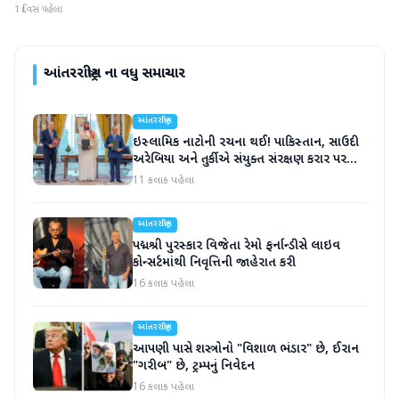
1 દિવસ પહેલા
આંતરરાષ્ટ્રીય
ના વધુ સમાચાર
આંતરરાષ્ટ્રીય
ઇસ્લામિક નાટોની રચના થઈ! પાકિસ્તાન, સાઉદી
અરેબિયા અને તુર્કીએ સંયુક્ત સંરક્ષણ કરાર પર
હસ્તાક્ષર
11 કલાક પહેલા
આંતરરાષ્ટ્રીય
પદ્મશ્રી પુરસ્કાર વિજેતા રેમો ફર્નાન્ડીસે લાઇવ
કોન્સર્ટમાંથી નિવૃત્તિની જાહેરાત કરી
16 કલાક પહેલા
આંતરરાષ્ટ્રીય
આપણી પાસે શસ્ત્રોનો "વિશાળ ભંડાર" છે, ઈરાન
"ગરીબ" છે, ટ્રમ્પનું નિવેદન
16 કલાક પહેલા