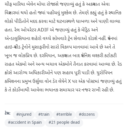
ચીફ મારિયા બેલેન મોયા રોજાસે જણાવ્યું હતું કે અકસ્માત એવા
વિસ્તારમાં થયો હતો જ્યાં પહોંચવું મુશ્કેલ છે. તેમણે કહ્યું હતું કે સ્થાનિક
લોકો પીડિતોને મદદ કરવા માટે ઘટનાસ્થળે ધાબળા અને પાણી લાવ્યા
હતા. રેલ ઓપરેટર ADIF એ જણાવ્યું હતું કે મેડ્રિડ અને
એન્ડાલુસિયાના શહેરો વચ્ચે સોમવારે ટ્રેન સેવાઓ દોડશે નહીં. સ્પેનમાં
હાઇ-સ્પીડ ટ્રેનોને મુસાફરીનો સારો વિકલ્પ માનવામાં આવે છે અને તે
ખૂબ જ લોકપ્રિય છે. દરમિયાન, અકસ્માત બાદ સ્પેનિશ લશ્કરી કટોકટી
રાહત એકમો અને અન્ય બચાવ એકમોને તૈનાત કરવામાં આવ્યા છે. રેડ
ક્રોસે આરોગ્ય અધિકારીઓને પણ સહાય પૂરી પાડી છે. યુરોપિયન
કમિશનના પ્રમુખ ઉર્સુલા વોન ડેર લેયેને X પર એક પોસ્ટમાં જણાવ્યું હતું
કે તે કોર્ડોબાથી આવેલા ભયાનક સમાચાર પર નજર રાખી રહી છે.
ટેગ્સ:
#
injured
#
train
#
terrible
#
dozens
#
accident in Spain
#
21 people dead