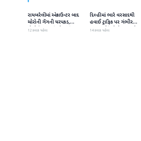
રાયબરેલીમાં એન્કાઉન્ટર બાદ
દિલ્હીમાં ભારે વરસાદથી
રાષ્ટ્રીય
રાષ્ટ્રીય
ચોરોની ગેંગની ધરપકડ,
હવાઈ ટ્રાફિક પર ગંભીર
પોલીસે 12.4 કિલો ચાંદીના
અસર; ઈન્ડિગોએ મુસાફરો મા
12 કલાક પહેલા
14 કલાક પહેલા
દાગીના જપ્ત કર્યા
એડવાઈઝરી જાહેર કરી