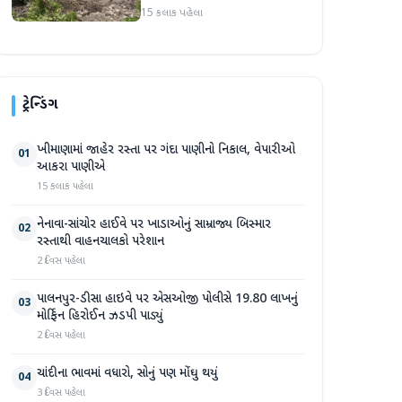
પ્રદેશમાં ભારે ચોમાસાનો સામનો
15 કલાક પહેલા
ટ્રેન્ડિંગ
ખીમાણામાં જાહેર રસ્તા પર ગંદા પાણીનો નિકાલ, વેપારીઓ
01
આકરા પાણીએ
15 કલાક પહેલા
નેનાવા-સાંચોર હાઈવે પર ખાડાઓનું સામ્રાજ્ય બિસ્માર
02
રસ્તાથી વાહનચાલકો પરેશાન
2 દિવસ પહેલા
પાલનપુર-ડીસા હાઇવે પર એસઓજી પોલીસે 19.80 લાખનું
03
મોર્ફિન હિરોઈન ઝડપી પાડ્યું
2 દિવસ પહેલા
ચાંદીના ભાવમાં વધારો, સોનું પણ મોંઘુ થયું
04
3 દિવસ પહેલા