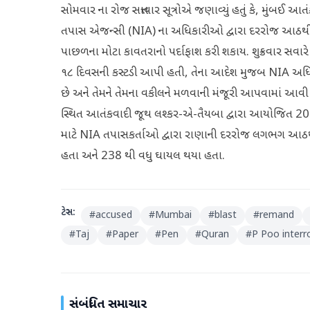
સોમવાર ના રોજ સત્તાવાર સૂત્રોએ જણાવ્યું હતું કે, મુંબઈ આતં
તપાસ એજન્સી (NIA) ના અધિકારીઓ દ્વારા દરરોજ આઠથ
પાછળના મોટા કાવતરાનો પર્દાફાશ કરી શકાય. શુક્રવાર સવાર
૧૮ દિવસની કસ્ટડી આપી હતી, તેના આદેશ મુજબ NIA અધિકાર
છે અને તેમને તેમના વકીલને મળવાની મંજૂરી આપવામાં આવી રહી
સ્થિત આતંકવાદી જૂથ લશ્કર-એ-તૈયબા દ્વારા આયોજિત 20
માટે NIA તપાસકર્તાઓ દ્વારા રાણાની દરરોજ લગભગ આઠથી
હતા અને 238 થી વધુ ઘાયલ થયા હતા.
ટેગ્સ:
#
accused
#
Mumbai
#
blast
#
remand
#
Taj
#
Paper
#
Pen
#
Quran
#
P Poo interr
સંબંધિત સમાચાર