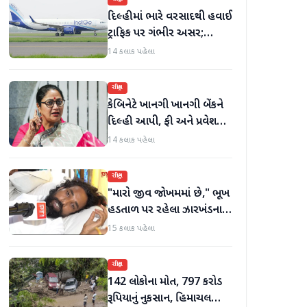
દિલ્હીમાં ભારે વરસાદથી હવાઈ
ટ્રાફિક પર ગંભીર અસર;
ઈન્ડિગોએ મુસાફરો માટે
14 કલાક પહેલા
એડવાઈઝરી જાહેર કરી
રાષ્ટ્રીય
કેબિનેટે ખાનગી ખાનગી બેંકને
દિલ્હી આપી, ફી અને પ્રવેશ
માટે નવા નિયમો વિશે જાણો
14 કલાક પહેલા
રાષ્ટ્રીય
"મારો જીવ જોખમમાં છે," ભૂખ
હડતાળ પર રહેલા ઝારખંડના
વિદ્યાર્થી નેતા દેવેન્દ્ર નાથ
15 કલાક પહેલા
મહતોની તબિયત ખરાબ
રાષ્ટ્રીય
142 લોકોના મોત, 797 કરોડ
રૂપિયાનું નુકસાન, હિમાચલ