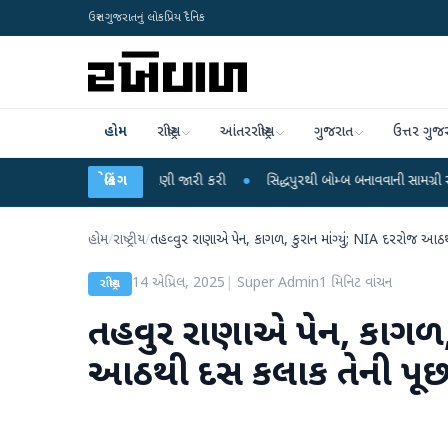
ઉત્તર ગુજરાતનું લોકપ્રિય દૈનિક
હોમ
રાષ્ટ્રીય
આંતરરાષ્ટ્રીય
ગુજરાત
ઉત્તર ગુજ
ે વરસાદની ચેતવણી જારી કરી
બ્રેકિંગ
●
સિદ્ધપુરથી બોમ્બ બનાવવાની સામગ્રી સાથે જૈશના 5 શ
હોમ
/
રાષ્ટ્રીય
/
તહવ્વુર રાણાએ પેન, કાગળ, કુરાન માંગ્યું; NIA દરરોજ આઠ
14 એપ્રિલ, 2025
|
Super Admin
1
મિનિટ વાંચન
રાષ્ટ્રીય
તહવ્વુર રાણાએ પેન, કાગળ, 
આઠથી દસ કલાક તેની પૂછ