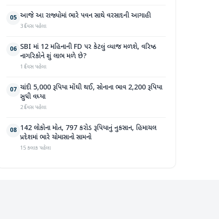
આજે આ રાજ્યોમાં ભારે પવન સાથે વરસાદની આગાહી
05
3 દિવસ પહેલા
SBI માં 12 મહિનાની FD પર કેટલું વ્યાજ મળશે, વરિષ્ઠ
06
નાગરિકોને શું લાભ મળે છે?
1 દિવસ પહેલા
ચાંદી 5,000 રૂપિયા મોંઘી થઈ, સોનાના ભાવ 2,200 રૂપિયા
07
સુધી વધ્યા
2 દિવસ પહેલા
142 લોકોના મોત, 797 કરોડ રૂપિયાનું નુકસાન, હિમાચલ
08
પ્રદેશમાં ભારે ચોમાસાનો સામનો
15 કલાક પહેલા