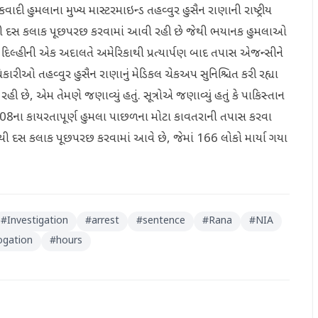
કવાદી હુમલાના મુખ્ય માસ્ટરમાઇન્ડ તહવ્વુર હુસૈન રાણાની રાષ્ટ્રીય
ી દસ કલાક પૂછપરછ કરવામાં આવી રહી છે જેથી ભયાનક હુમલાઓ
ે દિલ્હીની એક અદાલતે અમેરિકાથી પ્રત્યાર્પણ બાદ તપાસ એજન્સીને
ીઓ તહવ્વુર હુસૈન રાણાનું મેડિકલ ચેકઅપ સુનિશ્ચિત કરી રહ્યા
 છે, એમ તેમણે જણાવ્યું હતું. સૂત્રોએ જણાવ્યું હતું કે પાકિસ્તાન
08ના કાયરતાપૂર્ણ હુમલા પાછળના મોટા કાવતરાની તપાસ કરવા
 દસ કલાક પૂછપરછ કરવામાં આવે છે, જેમાં 166 લોકો માર્યા ગયા
#
Investigation
#
arrest
#
sentence
#
Rana
#
NIA
ogation
#
hours