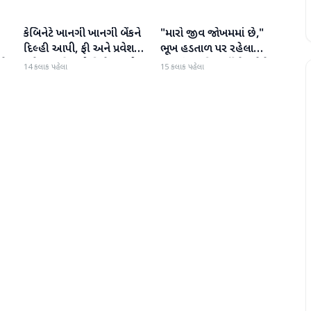
કેબિનેટે ખાનગી ખાનગી બેંકને
"મારો જીવ જોખમમાં છે,"
રાષ્ટ્રીય
રાષ્ટ્રીય
દિલ્હી આપી, ફી અને પ્રવેશ
ભૂખ હડતાળ પર રહેલા
ટે
માટે નવા નિયમો વિશે જાણો
ઝારખંડના વિદ્યાર્થી નેતા દેવેન્દ્ર
14 કલાક પહેલા
15 કલાક પહેલા
નાથ મહતોની તબિયત ખરાબ