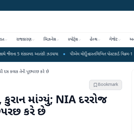
રાત
રાજકારણ
બિઝનેસ
સ્પોર્ટ્સ
હેલ્થ
ગેજેટ
અન
ંકાસ્પદ આતંકી ઝડપાયા
●
પીએમ મોદીનું હસ્તલિખિત પોસ્ટકાર્ડ વિક્રમ-1 રોકેટમાં અવકાશમ
થી દસ કલાક તેની પૂછપરછ કરે છે
Bookmark
કુરાન માંગ્યું; NIA દરરોજ
પરછ કરે છે