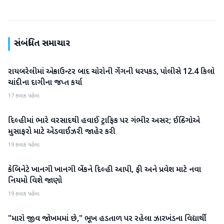
સંબંધિત સમાચાર
રાયબરેલીમાં એન્કાઉન્ટર બાદ ચોરોની ગેંગની ધરપકડ, પોલીસે 12.4 કિલો
રાષ્ટ્રીય
ચાંદીના દાગીના જપ્ત કર્યા
17 કલાક પહેલા
દિલ્હીમાં ભારે વરસાદથી હવાઈ ટ્રાફિક પર ગંભીર અસર; ઈન્ડિગોએ
રાષ્ટ્રીય
મુસાફરો માટે એડવાઈઝરી જાહેર કરી
19 કલાક પહેલા
કેબિનેટે ખાનગી ખાનગી બેંકને દિલ્હી આપી, ફી અને પ્રવેશ માટે નવા
રાષ્ટ્રીય
નિયમો વિશે જાણો
19 કલાક પહેલા
"મારો જીવ જોખમમાં છે," ભૂખ હડતાળ પર રહેલા ઝારખંડના વિદ્યાર્થી
રાષ્ટ્રીય