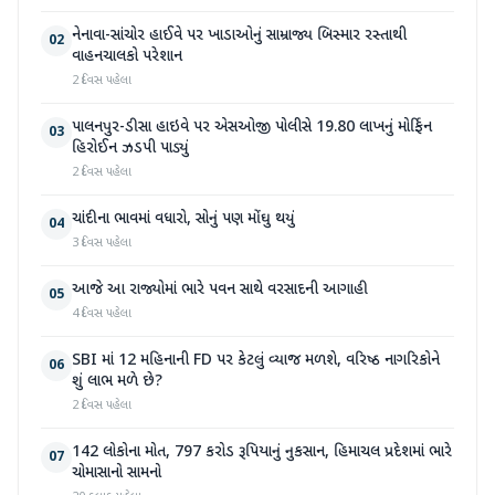
નેનાવા-સાંચોર હાઈવે પર ખાડાઓનું સામ્રાજ્ય બિસ્માર રસ્તાથી
02
વાહનચાલકો પરેશાન
2 દિવસ પહેલા
પાલનપુર-ડીસા હાઇવે પર એસઓજી પોલીસે 19.80 લાખનું મોર્ફિન
03
હિરોઈન ઝડપી પાડ્યું
2 દિવસ પહેલા
ચાંદીના ભાવમાં વધારો, સોનું પણ મોંઘુ થયું
04
3 દિવસ પહેલા
આજે આ રાજ્યોમાં ભારે પવન સાથે વરસાદની આગાહી
05
4 દિવસ પહેલા
SBI માં 12 મહિનાની FD પર કેટલું વ્યાજ મળશે, વરિષ્ઠ નાગરિકોને
06
શું લાભ મળે છે?
2 દિવસ પહેલા
142 લોકોના મોત, 797 કરોડ રૂપિયાનું નુકસાન, હિમાચલ પ્રદેશમાં ભારે
07
ચોમાસાનો સામનો