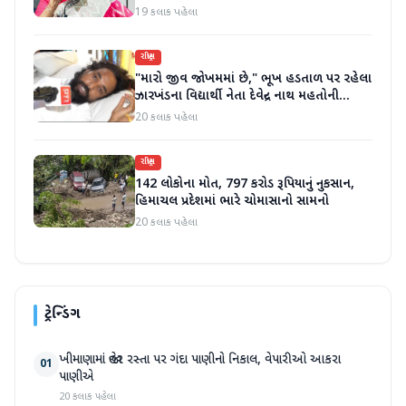
19 કલાક પહેલા
રાષ્ટ્રીય
"મારો જીવ જોખમમાં છે," ભૂખ હડતાળ પર રહેલા
ઝારખંડના વિદ્યાર્થી નેતા દેવેન્દ્ર નાથ મહતોની
તબિયત ખરાબ
20 કલાક પહેલા
રાષ્ટ્રીય
142 લોકોના મોત, 797 કરોડ રૂપિયાનું નુકસાન,
હિમાચલ પ્રદેશમાં ભારે ચોમાસાનો સામનો
20 કલાક પહેલા
ટ્રેન્ડિંગ
ખીમાણામાં જાહેર રસ્તા પર ગંદા પાણીનો નિકાલ, વેપારીઓ આકરા
01
પાણીએ
20 કલાક પહેલા