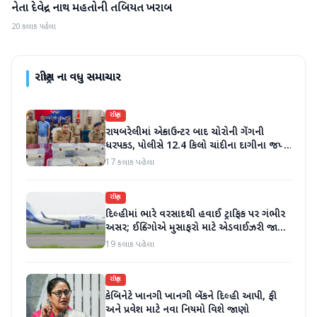
નેતા દેવેન્દ્ર નાથ મહતોની તબિયત ખરાબ
20 કલાક પહેલા
રાષ્ટ્રીય
ના વધુ સમાચાર
રાષ્ટ્રીય
રાયબરેલીમાં એન્કાઉન્ટર બાદ ચોરોની ગેંગની
ધરપકડ, પોલીસે 12.4 કિલો ચાંદીના દાગીના જપ્ત
કર્યા
17 કલાક પહેલા
રાષ્ટ્રીય
દિલ્હીમાં ભારે વરસાદથી હવાઈ ટ્રાફિક પર ગંભીર
અસર; ઈન્ડિગોએ મુસાફરો માટે એડવાઈઝરી જાહેર
કરી
19 કલાક પહેલા
રાષ્ટ્રીય
કેબિનેટે ખાનગી ખાનગી બેંકને દિલ્હી આપી, ફી
અને પ્રવેશ માટે નવા નિયમો વિશે જાણો