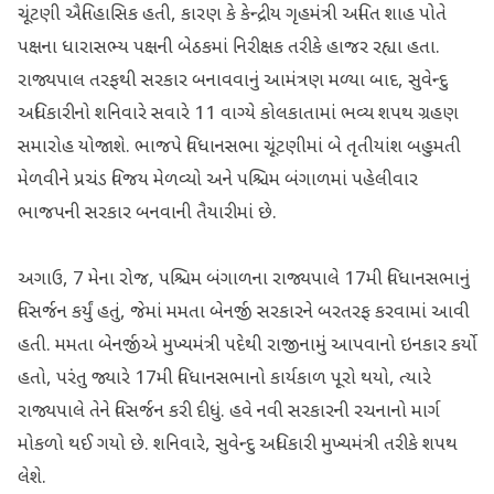
ચૂંટણી ઐતિહાસિક હતી, કારણ કે કેન્દ્રીય ગૃહમંત્રી અમિત શાહ પોતે
પક્ષના ધારાસભ્ય પક્ષની બેઠકમાં નિરીક્ષક તરીકે હાજર રહ્યા હતા.
રાજ્યપાલ તરફથી સરકાર બનાવવાનું આમંત્રણ મળ્યા બાદ, સુવેન્દુ
અધિકારીનો શનિવારે સવારે 11 વાગ્યે કોલકાતામાં ભવ્ય શપથ ગ્રહણ
સમારોહ યોજાશે. ભાજપે વિધાનસભા ચૂંટણીમાં બે તૃતીયાંશ બહુમતી
મેળવીને પ્રચંડ વિજય મેળવ્યો અને પશ્ચિમ બંગાળમાં પહેલીવાર
ભાજપની સરકાર બનવાની તૈયારીમાં છે.
અગાઉ, 7 મેના રોજ, પશ્ચિમ બંગાળના રાજ્યપાલે 17મી વિધાનસભાનું
વિસર્જન કર્યું હતું, જેમાં મમતા બેનર્જી સરકારને બરતરફ કરવામાં આવી
હતી. મમતા બેનર્જીએ મુખ્યમંત્રી પદેથી રાજીનામું આપવાનો ઇનકાર કર્યો
હતો, પરંતુ જ્યારે 17મી વિધાનસભાનો કાર્યકાળ પૂરો થયો, ત્યારે
રાજ્યપાલે તેને વિસર્જન કરી દીધું. હવે નવી સરકારની રચનાનો માર્ગ
મોકળો થઈ ગયો છે. શનિવારે, સુવેન્દુ અધિકારી મુખ્યમંત્રી તરીકે શપથ
લેશે.