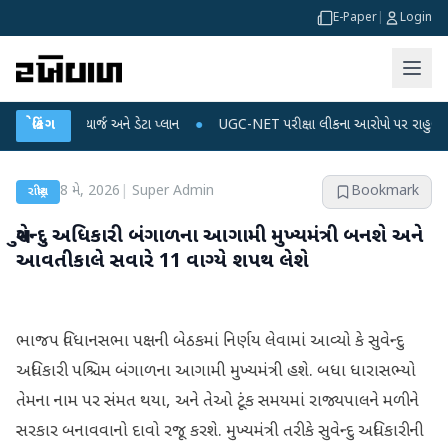
E-Paper
|
Login
ઈલ રિચાર્જ અને ડેટા પ્લાન
બ્રેકિંગ
●
UGC-NET પરીક્ષા લીકના આરોપો પર રાહુલ ગાંધીએ કેન્દ્ર
8 મે, 2026
|
Super Admin
Bookmark
રાષ્ટ્રીય
સુવેન્દુ અધિકારી બંગાળના આગામી મુખ્યમંત્રી બનશે અને
આવતીકાલે સવારે 11 વાગ્યે શપથ લેશે
ભાજપ વિધાનસભા પક્ષની બેઠકમાં નિર્ણય લેવામાં આવ્યો કે સુવેન્દુ
અધિકારી પશ્ચિમ બંગાળના આગામી મુખ્યમંત્રી હશે. બધા ધારાસભ્યો
તેમના નામ પર સંમત થયા, અને તેઓ ટૂંક સમયમાં રાજ્યપાલને મળીને
સરકાર બનાવવાનો દાવો રજૂ કરશે. મુખ્યમંત્રી તરીકે સુવેન્દુ અધિકારીની