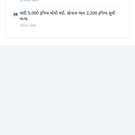
20 કલાક પહેલા
ચાંદી 5,000 રૂપિયા મોંઘી થઈ, સોનાના ભાવ 2,200 રૂપિયા સુધી
08
વધ્યા
2 દિવસ પહેલા