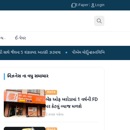
E-Paper
|
Login
્ય
ઈ-પેપર
5 શંકાસ્પદ આતંકી ઝડપાયા
●
પીએમ મોદીનું હસ્તલિખિત પોસ્ટકાર્ડ વિક્રમ-1 રોકેટમાં અવ
બિઝનેસ
ના વધુ સમાચાર
બિઝનેસ
બેંક ઓફ બરોડામાં 1 વર્ષની FD
પર કેટલું વ્યાજ મળશે
2 કલાક પહેલા
બિઝનેસ