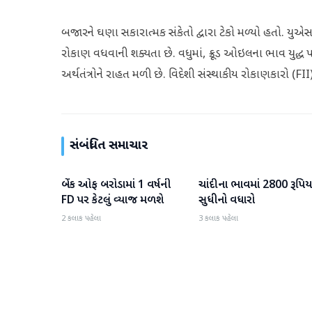
બજારને ઘણા સકારાત્મક સંકેતો દ્વારા ટેકો મળ્યો હતો. યુ
રોકાણ વધવાની શક્યતા છે. વધુમાં, ક્રૂડ ઓઇલના ભાવ યુદ્ધ 
અર્થતંત્રોને રાહત મળી છે. વિદેશી સંસ્થાકીય રોકાણકારો (FII
સંબંધિત સમાચાર
બેંક ઓફ બરોડામાં 1 વર્ષની
ચાંદીના ભાવમાં 2800 રૂપિય
બિઝનેસ
બિઝનેસ
FD પર કેટલું વ્યાજ મળશે
સુધીનો વધારો
2 કલાક પહેલા
3 કલાક પહેલા