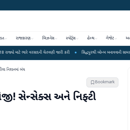
રાત
રાજકારણ
બિઝનેસ
સ્પોર્ટ્સ
હેલ્થ
ગેજેટ
અન
ભારે વરસાદની ચેતવણી જારી કરી
●
સિદ્ધપુરથી બોમ્બ બનાવવાની સામગ્રી સાથે જૈશના 
લીલા નિશાનમાં બંધ
Bookmark
તેજી! સેન્સેક્સ અને નિફ્ટી