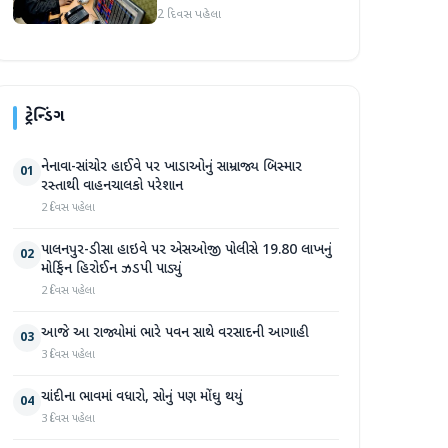
જોવા મળ્યો
2 દિવસ પહેલા
ટ્રેન્ડિંગ
નેનાવા-સાંચોર હાઈવે પર ખાડાઓનું સામ્રાજ્ય બિસ્માર
01
રસ્તાથી વાહનચાલકો પરેશાન
2 દિવસ પહેલા
પાલનપુર-ડીસા હાઇવે પર એસઓજી પોલીસે 19.80 લાખનું
02
મોર્ફિન હિરોઈન ઝડપી પાડ્યું
2 દિવસ પહેલા
આજે આ રાજ્યોમાં ભારે પવન સાથે વરસાદની આગાહી
03
3 દિવસ પહેલા
ચાંદીના ભાવમાં વધારો, સોનું પણ મોંઘુ થયું
04
3 દિવસ પહેલા