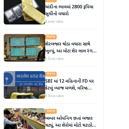
ચાંદીના ભાવમાં 2800 રૂપિયા
સુધીનો વધારો
3 કલાક પહેલા
બિઝનેસ
શેરબજાર થોડા વધારા સાથે
ખુલ્યું, આ મોટા શેર લાલ રંગમાં
ખુલ્યા
1 દિવસ પહેલા
બિઝનેસ
SBI માં 12 મહિનાની FD પર
કેટલું વ્યાજ મળશે, વરિષ્ઠ
નાગરિકોને શું લાભ મળે છે?
1 દિવસ પહેલા
બિઝનેસ
બમ્પર ઓપનિંગ છતાં બજાર
ઘટ્યું, આ શેરોમાં મોટો ઘટાડો