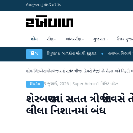
ઉત્તર ગુજરાતનું લોકપ્રિય દૈનિક
હોમ
રાષ્ટ્રીય
આંતરરાષ્ટ્રીય
ગુજરાત
ઉત્તર ગુજ
 વાયરસ કે ચાંદીપુરા? 6 બાળકોના મોતથી ફફડાટ
બ્રેકિંગ
●
હવામાન વિભાગે 18 રાજ્યો માટે 
હોમ
/
બિઝનેસ
/
શેરબજારમાં સતત ત્રીજા દિવસે તેજી! સેન્સેક્સ અને નિફ્ટી 
3 જુલાઈ, 2026
|
Super Admin
1
મિનિટ વાંચન
બિઝનેસ
શેરબજારમાં સતત ત્રીજા દિવસે 
લીલા નિશાનમાં બંધ