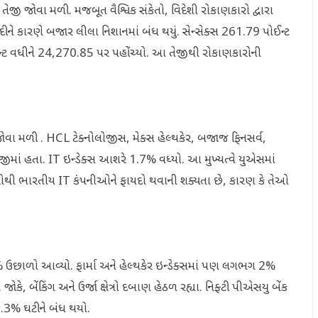
ાર તેજી જોવા મળી. મજબૂત વૈશ્વિક સંકેતો, વિદેશી રોકાણકારો દ્વારા
ે કારણે બજાર લીલા નિશાનમાં બંધ થયું. સેન્સેક્સ 261.79 પોઈન્ટ
ન્ટ વધીને 24,270.85 પર પહોંચ્યો. આ તેજીથી રોકાણકારોની
ી જોવા મળી . HCL ટેક્નોલોજીસ, મેક્સ હેલ્થકેર, બજાજ ફિનસર્વ,
તેજીમાં હતા. IT ઇન્ડેક્સ આશરે 1.7% વધ્યો. આ મુખ્યત્વે યુએસમાં
 દરોથી ભારતીય IT કંપનીઓને ફાયદો થવાની શક્યતા છે, કારણ કે તેઓ
.
 2% ઉછાળો આવ્યો. ફાર્મા અને હેલ્થકેર ઇન્ડેક્સમાં પણ લગભગ 2%
 બેંકિંગ અને ઉર્જા ક્ષેત્રો દબાણ હેઠળ રહ્યા. નિફ્ટી પીએસયુ બેંક
1.3% ઘટીને બંધ થયો.