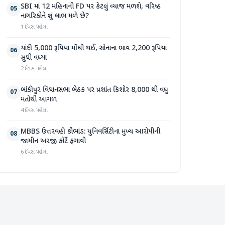
SBI માં 12 મહિનાની FD પર કેટલું વ્યાજ મળશે, વરિષ્ઠ
05
નાગરિકોને શું લાભ મળે છે?
1 દિવસ પહેલા
ચાંદી 5,000 રૂપિયા મોંઘી થઈ, સોનાના ભાવ 2,200 રૂપિયા
06
સુધી વધ્યા
2 દિવસ પહેલા
બાંકીપુર વિધાનસભા બેઠક પર પ્રશાંત કિશોર 8,000 થી વધુ
07
મતોથી આગળ
4 દિવસ પહેલા
MBBS ઉત્તરવહી કૌભાંડ: યુનિવર્સિટીના મુખ્ય આરોપીની
08
જામીન અરજી કોર્ટે ફગાવી
6 દિવસ પહેલા