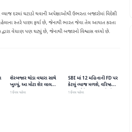
એસ વ્યાજ દરમાં ઘટાડો થવાની અપેક્ષાઓથી ઉભરતા બજારોમાં વિદેશી
પહેલાના સ્તરે પાછા ફર્યા છે, જેનાથી ભારત જેવા તેલ આયાત કરતા
) દ્વારા વેચાણ પણ ઘટ્યું છે, જેનાથી બજારનો વિશ્વાસ વધ્યો છે.
ા
શેરબજાર થોડા વધારા સાથે
SBI માં 12 મહિનાની FD પર
બિઝનેસ
બિઝનેસ
ખુલ્યું, આ મોટા શેર લાલ
કેટલું વ્યાજ મળશે, વરિષ્ઠ
રંગમાં ખુલ્યા
નાગરિકોને શું લાભ મળે છે?
1 દિવસ પહેલા
1 દિવસ પહેલા