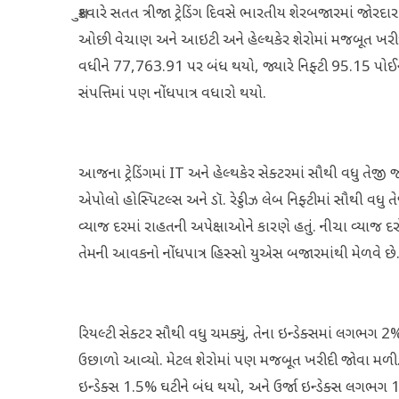
શુક્રવારે સતત ત્રીજા ટ્રેડિંગ દિવસે ભારતીય શેરબજારમાં જોરદ
ઓછી વેચાણ અને આઇટી અને હેલ્થકેર શેરોમાં મજબૂત ખરીદીન
વધીને 77,763.91 પર બંધ થયો, જ્યારે નિફ્ટી 95.15 પોઈ
સંપત્તિમાં પણ નોંધપાત્ર વધારો થયો.
આજના ટ્રેડિંગમાં IT અને હેલ્થકેર સેક્ટરમાં સૌથી વધુ તેજ
એપોલો હોસ્પિટલ્સ અને ડૉ. રેડ્ડીઝ લેબ નિફ્ટીમાં સૌથી વધુ 
વ્યાજ દરમાં રાહતની અપેક્ષાઓને કારણે હતું. નીચા વ્યાજ
તેમની આવકનો નોંધપાત્ર હિસ્સો યુએસ બજારમાંથી મેળવે છે
રિયલ્ટી સેક્ટર સૌથી વધુ ચમક્યું, તેના ઇન્ડેક્સમાં લગભગ
ઉછાળો આવ્યો. મેટલ શેરોમાં પણ મજબૂત ખરીદી જોવા મળી. જોકે,
ઇન્ડેક્સ 1.5% ઘટીને બંધ થયો, અને ઉર્જા ઇન્ડેક્સ લગભગ 