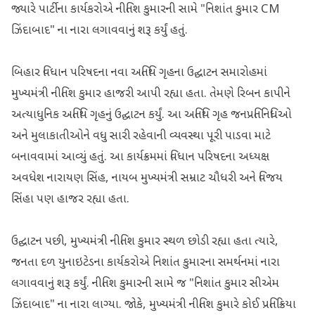
જ્યારે પાર્ટીના કાર્યકરોએ નીતિશ કુમારની સામે "નિશાંત કુમાર CM
ઝિંદાબાદ" ના નારા લગાવવાનું શરૂ કર્યું હતું.
બિહાર વિધાન પરિષદના નવા અતિથિ ગૃહના ઉદ્ઘાટન સમારોહમાં
મુખ્યમંત્રી નીતિશ કુમાર હાજરી આપી રહ્યા હતા. તેમણે રિબન કાપીને
અત્યાધુનિક અતિથિ ગૃહનું ઉદ્ઘાટન કર્યું. આ અતિથિ ગૃહ જનપ્રતિનિધિઓ
અને મુલાકાતીઓને વધુ સારી રહેવાની વ્યવસ્થા પૂરી પાડવા માટે
બનાવવામાં આવ્યું હતું. આ કાર્યક્રમમાં વિધાન પરિષદના અધ્યક્ષ
અવધેશ નારાયણ સિંહ, નાયબ મુખ્યમંત્રી સમ્રાટ ચૌધરી અને વિજય
સિંહા પણ હાજર રહ્યા હતા.
ઉદ્ઘાટન પછી, મુખ્યમંત્રી નીતિશ કુમાર સ્થળ છોડી રહ્યા હતા ત્યારે,
જનતા દળ યુનાઇટેડના કાર્યકરોએ નિશાંત કુમારના સમર્થનમાં નારા
લગાવવાનું શરૂ કર્યું. નીતિશ કુમારની સામે જ "નિશાંત કુમાર સીએમ
ઝિંદાબાદ" ના નારા લાગ્યા. જોકે, મુખ્યમંત્રી નીતિશ કુમારે કોઈ પ્રતિક્રિયા