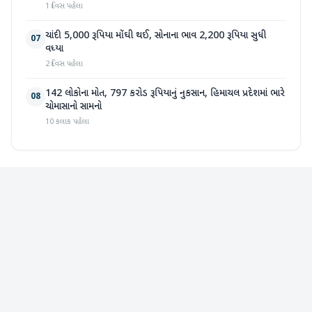
1 દિવસ પહેલા
ચાંદી 5,000 રૂપિયા મોંઘી થઈ, સોનાના ભાવ 2,200 રૂપિયા સુધી
07
વધ્યા
2 દિવસ પહેલા
142 લોકોના મોત, 797 કરોડ રૂપિયાનું નુકસાન, હિમાચલ પ્રદેશમાં ભારે
08
ચોમાસાનો સામનો
10 કલાક પહેલા