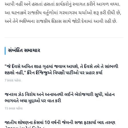
આપી નહીં અને હસતાં હસતાં કાર્યકરોનું સ્વાગત કરીને આગળ વધ્યા.
આ ઘટનાક્રમે રાજકીય વર્તુળોમાં ગરમાગરમ ચર્ચાઓ શરૂ કરી દીધી છે,
અને તેને ભવિષ્યના રાજકીય વિકાસ સાથે જોડી દેવામાં આવી રહી છે.
સંબંધિત સમાચાર
"જે દિવસે અમિત શાહ ગૃહમાં જવાબ આપશે, તે દિવસે તમે તે સાંભળી
રાજકારણ
શકશો નહીં," કિરેન રિજિજુએ વિપક્ષી પાર્ટીઓ પર પ્રહાર કર્યા
7 કલાક પહેલા
જનરલ ઝેડ વિરોધ અને અનામતથી લઈને બેરોજગારી સુધી, મોહન
રાજકારણ
ભાગવતે બધા મુદ્દાઓ પર વાત કરી
15 કલાક પહેલા
જાતીય શોષણના કેસમાં 10 વર્ષની જેલની સજા ફટકાર્યા બાદ તરુણ
રાજકારણ