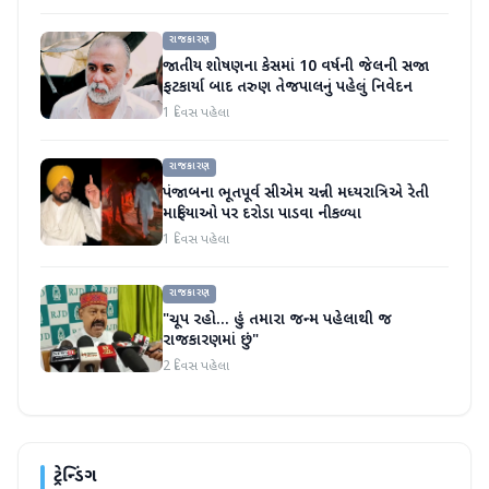
રાજકારણ
જાતીય શોષણના કેસમાં 10 વર્ષની જેલની સજા
ફટકાર્યા બાદ તરુણ તેજપાલનું પહેલું નિવેદન
1 દિવસ પહેલા
રાજકારણ
પંજાબના ભૂતપૂર્વ સીએમ ચન્ની મધ્યરાત્રિએ રેતી
માફિયાઓ પર દરોડા પાડવા નીકળ્યા
1 દિવસ પહેલા
રાજકારણ
"ચૂપ રહો... હું તમારા જન્મ પહેલાથી જ
રાજકારણમાં છું"
2 દિવસ પહેલા
ટ્રેન્ડિંગ