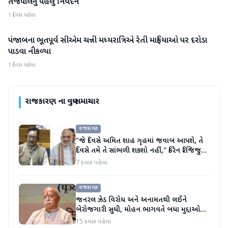
તેજપાલનું પહેલું નિવેદન
1 દિવસ પહેલા
પંજાબના ભૂતપૂર્વ સીએમ ચન્ની મધ્યરાત્રિએ રેતી માફિયાઓ પર દરોડા
રાજકારણ
પાડવા નીકળ્યા
1 દિવસ પહેલા
રાજકારણ
ના વધુ સમાચાર
રાજકારણ
"જે દિવસે અમિત શાહ ગૃહમાં જવાબ આપશે, તે
દિવસે તમે તે સાંભળી શકશો નહીં," કિરેન રિજિજુએ
વિપક્ષી પાર્ટીઓ પર પ્રહાર કર્યા
7 કલાક પહેલા
રાજકારણ
જનરલ ઝેડ વિરોધ અને અનામતથી લઈને
બેરોજગારી સુધી, મોહન ભાગવતે બધા મુદ્દાઓ
પર વાત કરી
15 કલાક પહેલા