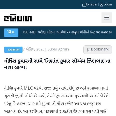
E-Paper
|
Login
ન
●
બ્રેકિંગ
UGC-NET પરીક્ષા લીકના આરોપો પર રાહુલ ગાંધીએ કેન્દ્ર પર પ્રહાર કર્યા
●
7 એપ્રિલ, 2026
|
Super Admin
Bookmark
રાજકારણ
નીતિશ કુમારની સામે 'નિશાંત કુમાર સીએમ ઝિંદાબાદ'ના
નારા લાગ્યા
નીતિશ કુમારે MLC પદેથી રાજીનામું આપી દીધું છે અને રાજ્યસભાની
ચૂંટણી જીતી લીધી છે. હવે, તેઓ ટૂંક સમયમાં મુખ્યમંત્રી પદ છોડી દેશે.
પરંતુ બિહારના આગામી મુખ્યમંત્રી કોણ હશે? આ પ્રશ્ન હજુ પણ
અકબંધ છે. આ દરમિયાન, પટણામાં રાજકીય ઉથલપાથલ મચી ગઈ