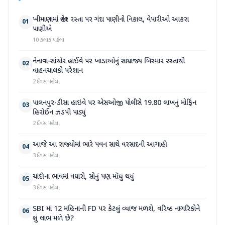
ખીમાણામાં જાહેર રસ્તા પર ગંદા પાણીનો નિકાલ, વેપારીઓ આકરા
01
પાણીએ
10 કલાક પહેલા
નેનાવા-સાંચોર હાઈવે પર ખાડાઓનું સામ્રાજ્ય બિસ્માર રસ્તાથી
02
વાહનચાલકો પરેશાન
2 દિવસ પહેલા
પાલનપુર-ડીસા હાઇવે પર એસઓજી પોલીસે 19.80 લાખનું મોર્ફિન
03
હિરોઈન ઝડપી પાડ્યું
2 દિવસ પહેલા
આજે આ રાજ્યોમાં ભારે પવન સાથે વરસાદની આગાહી
04
3 દિવસ પહેલા
ચાંદીના ભાવમાં વધારો, સોનું પણ મોંઘુ થયું
05
3 દિવસ પહેલા
SBI માં 12 મહિનાની FD પર કેટલું વ્યાજ મળશે, વરિષ્ઠ નાગરિકોને
06
શું લાભ મળે છે?