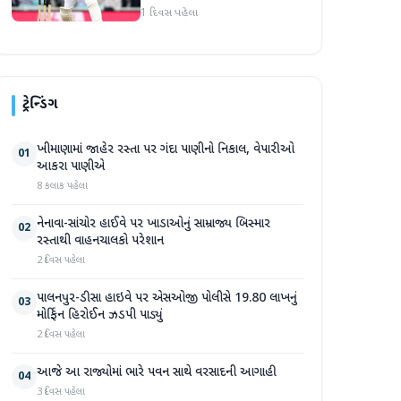
1 દિવસ પહેલા
ટ્રેન્ડિંગ
ખીમાણામાં જાહેર રસ્તા પર ગંદા પાણીનો નિકાલ, વેપારીઓ
01
આકરા પાણીએ
8 કલાક પહેલા
નેનાવા-સાંચોર હાઈવે પર ખાડાઓનું સામ્રાજ્ય બિસ્માર
02
રસ્તાથી વાહનચાલકો પરેશાન
2 દિવસ પહેલા
પાલનપુર-ડીસા હાઇવે પર એસઓજી પોલીસે 19.80 લાખનું
03
મોર્ફિન હિરોઈન ઝડપી પાડ્યું
2 દિવસ પહેલા
આજે આ રાજ્યોમાં ભારે પવન સાથે વરસાદની આગાહી
04
3 દિવસ પહેલા