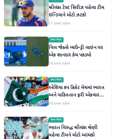
શ્રીલંકા ટેસ્ટ સિરીઝ પહેલા ટીમ
ઇન્ડિયાને મોટો ઝટકો
11 કલાક પહેલા
રમતગમત
વિલ જેક્સે બાઉન્ડ્રી લાઇન પર
એક શાનદાર કેચ પકડ્યો
16 કલાક પહેલા
રમતગમત
એશિયા કપ ક્રિકેટ મેચમાં ભારત
અને પાકિસ્તાન ફરી એકવાર
આમને-સામને થશે
16 કલાક પહેલા
રમતગમત
ભારત વિરુદ્ધ શ્રીલંકા શ્રેણી
પહેલા ટીમને મોટો આંચકો