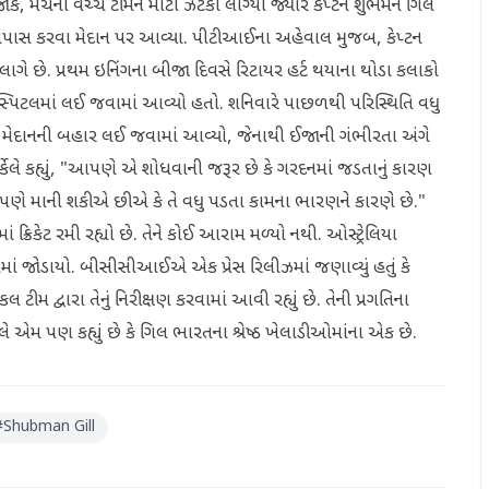
ોકે, મેચની વચ્ચે ટીમને મોટો ઝટકો લાગ્યો જ્યારે કેપ્ટન શુભમન ગિલ
ી તપાસ કરવા મેદાન પર આવ્યા. પીટીઆઈના અહેવાલ મુજબ, કેપ્ટન
લાગે છે. પ્રથમ ઇનિંગના બીજા દિવસે રિટાયર હર્ટ થયાના થોડા કલાકો
ર હોસ્પિટલમાં લઈ જવામાં આવ્યો હતો. શનિવારે પાછળથી પરિસ્થિતિ વધુ
ે મેદાનની બહાર લઈ જવામાં આવ્યો, જેનાથી ઈજાની ગંભીરતા અંગે
કેલે કહ્યું, "આપણે એ શોધવાની જરૂર છે કે ગરદનમાં જડતાનું કારણ
ે. આપણે માની શકીએ છીએ કે તે વધુ પડતા કામના ભારણને કારણે છે."
માં ક્રિકેટ રમી રહ્યો છે. તેને કોઈ આરામ મળ્યો નથી. ઓસ્ટ્રેલિયા
રેણીમાં જોડાયો. બીસીસીઆઈએ એક પ્રેસ રિલીઝમાં જણાવ્યું હતું કે
 દ્વારા તેનું નિરીક્ષણ કરવામાં આવી રહ્યું છે. તેની પ્રગતિના
કેલે એમ પણ કહ્યું છે કે ગિલ ભારતના શ્રેષ્ઠ ખેલાડીઓમાંના એક છે.
#
Shubman Gill