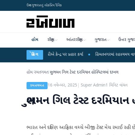
ઉત્તર ગુજરાતનું લોકપ્રિય દૈનિક
હોમ
રાષ્ટ્રીય
આંતરરાષ્ટ્રીય
ગુજરાત
ઉત્તર ગુજ
ાહુલ ગાંધીએ કેન્દ્ર પર પ્રહાર કર્યા
બ્રેકિંગ
●
હિંમતનગરમાં રહસ્યમય વાયરસ કે ચાંદીપુરા
હોમ
/
રમતગમત
/
શુભમન ગિલ ટેસ્ટ દરમિયાન હોસ્પિટલમાં દાખલ
16 નવેમ્બર, 2025
|
Super Admin
1
મિનિટ વાંચન
રમતગમત
શુભમન ગિલ ટેસ્ટ દરમિયાન
ભારત અને દક્ષિણ આફ્રિકા વચ્ચે બીજી ટેસ્ટ મેચ રમાઈ રહી