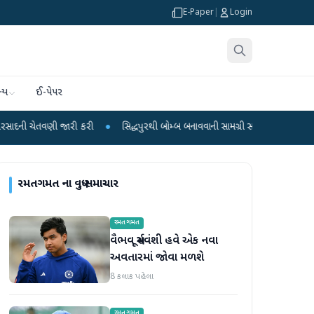
E-Paper
|
Login
્ય
ઈ-પેપર
જારી કરી
●
સિદ્ધપુરથી બોમ્બ બનાવવાની સામગ્રી સાથે જૈશના 5 શંકાસ્પદ આતંકી ઝડપ
રમતગમત
ના વધુ સમાચાર
રમતગમત
વૈભવ સૂર્યવંશી હવે એક નવા
અવતારમાં જોવા મળશે
8 કલાક પહેલા
રમતગમત