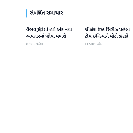
સંબંધિત સમાચાર
વૈભવ સૂર્યવંશી હવે એક નવા
શ્રીલંકા ટેસ્ટ સિરીઝ પહેલા
રમતગમત
રમતગમત
અવતારમાં જોવા મળશે
ટીમ ઇન્ડિયાને મોટો ઝટકો
8 કલાક પહેલા
11 કલાક પહેલા