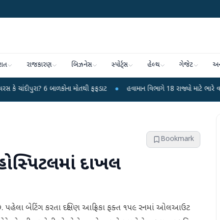
રાત
રાજકારણ
બિઝનેસ
સ્પોર્ટ્સ
હેલ્થ
ગેજેટ
અન
? 6 બાળકોના મોતથી ફફડાટ
●
હવામાન વિભાગે 18 રાજ્યો માટે ભારે વરસાદની ચેતવણી 
Bookmark
 હોસ્પિટલમાં દાખલ
 છે. પહેલા બેટિંગ કરતા દક્ષિણ આફ્રિકા ફક્ત ૧૫૯ રનમાં ઓલઆઉટ