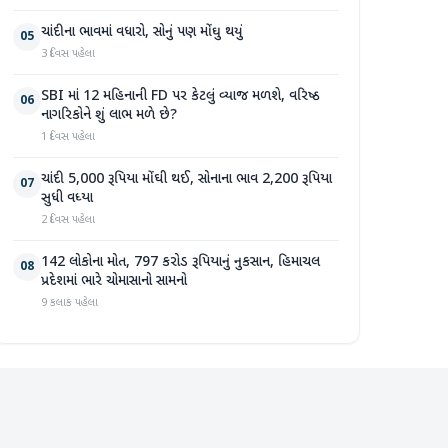
ચાંદીના ભાવમાં વધારો, સોનું પણ મોંઘુ થયું
05
3 દિવસ પહેલા
SBI માં 12 મહિનાની FD પર કેટલું વ્યાજ મળશે, વરિષ્ઠ
06
નાગરિકોને શું લાભ મળે છે?
1 દિવસ પહેલા
ચાંદી 5,000 રૂપિયા મોંઘી થઈ, સોનાના ભાવ 2,200 રૂપિયા
07
સુધી વધ્યા
2 દિવસ પહેલા
142 લોકોના મોત, 797 કરોડ રૂપિયાનું નુકસાન, હિમાચલ
08
પ્રદેશમાં ભારે ચોમાસાનો સામનો
9 કલાક પહેલા