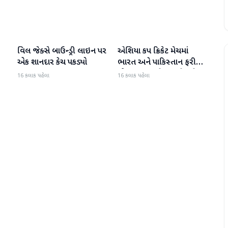
વિલ જેક્સે બાઉન્ડ્રી લાઇન પર
એશિયા કપ ક્રિકેટ મેચમાં
રમતગમત
રમતગમત
એક શાનદાર કેચ પકડ્યો
ભારત અને પાકિસ્તાન ફરી
એકવાર આમને-સામને થશે
16 કલાક પહેલા
16 કલાક પહેલા