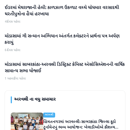
ઈડરમાં મેઘરાજાની હેલી: કાળઝાળ ઉકળાટ વચ્ચે ધોધમાર વરસાદથી
અરવલ્લી
ધરતીપુત્રોના હૈયાં હરખાયા
4 દિવસ પહેલા
મોડાસામાં ગૌ સન્માન અભિયાન અંતર્ગત કલેક્ટરને પ્રાર્થના પત્ર અર્પણ
અરવલ્લી
કરાયું
6 દિવસ પહેલા
મોડાસામાં સાબરકાંઠા-અરવલ્લી ડિસ્ટ્રિક્ટ કેમિસ્ટ એસોસિએશનની વાર્ષિક
અરવલ્લી
સામાન્ય સભા યોજાઈ
1 અઠવાડિયા પહેલા
અરવલ્લી
ના વધુ સમાચાર
અરવલ્લી
હિંમતનગરમાં અરવલ્લી-સાબરકાંઠા જિલ્લા કૂડો
ટૂર્નામેન્ટનું ભવ્ય આયોજન: ખેલાડીઓએ કૌશલ્ય