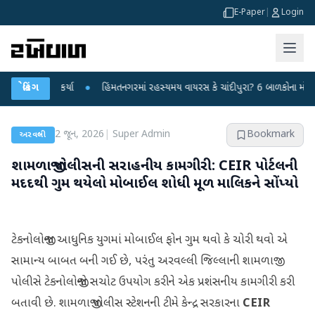
E-Paper
|
Login
 પ્રહાર કર્યા
બ્રેકિંગ
●
હિંમતનગરમાં રહસ્યમય વાયરસ કે ચાંદીપુરા? 6 બાળકોના મોતથી ફફડ
2 જૂન, 2026
|
Super Admin
Bookmark
અરવલ્લી
શામળાજી પોલીસની સરાહનીય કામગીરી: CEIR પોર્ટલની
મદદથી ગુમ થયેલો મોબાઈલ શોધી મૂળ માલિકને સોંપ્યો
ટેકનોલોજીના આધુનિક યુગમાં મોબાઈલ ફોન ગુમ થવો કે ચોરી થવો એ
સામાન્ય બાબત બની ગઈ છે, પરંતુ અરવલ્લી જિલ્લાની શામળાજી
પોલીસે ટેકનોલોજીનો સચોટ ઉપયોગ કરીને એક પ્રશંસનીય કામગીરી કરી
બતાવી છે. શામળાજી પોલીસ સ્ટેશનની ટીમે કેન્દ્ર સરકારના
CEIR