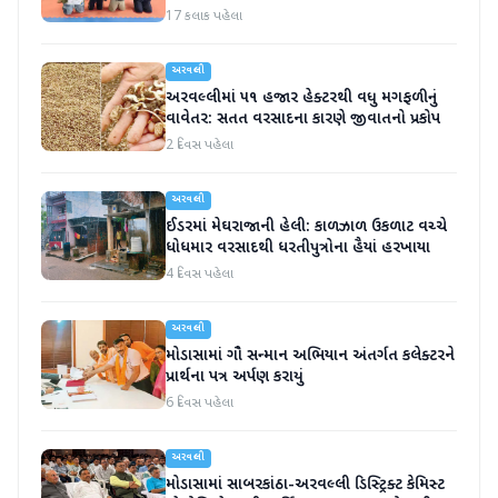
પ્રતિભા બતાવી
17 કલાક પહેલા
અરવલ્લી
અરવલ્લીમાં ૫૧ હજાર હેક્ટરથી વધુ મગફળીનું
વાવેતર: સતત વરસાદના કારણે જીવાતનો પ્રકોપ
2 દિવસ પહેલા
અરવલ્લી
ઈડરમાં મેઘરાજાની હેલી: કાળઝાળ ઉકળાટ વચ્ચે
ધોધમાર વરસાદથી ધરતીપુત્રોના હૈયાં હરખાયા
4 દિવસ પહેલા
અરવલ્લી
મોડાસામાં ગૌ સન્માન અભિયાન અંતર્ગત કલેક્ટરને
પ્રાર્થના પત્ર અર્પણ કરાયું
6 દિવસ પહેલા
અરવલ્લી
મોડાસામાં સાબરકાંઠા-અરવલ્લી ડિસ્ટ્રિક્ટ કેમિસ્ટ