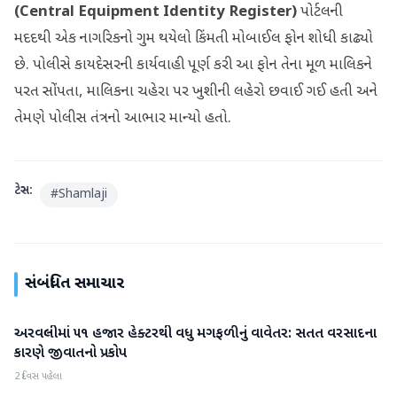
(Central Equipment Identity Register)
પોર્ટલની
મદદથી એક નાગરિકનો ગુમ થયેલો કિંમતી મોબાઈલ ફોન શોધી કાઢ્યો
છે. પોલીસે કાયદેસરની કાર્યવાહી પૂર્ણ કરી આ ફોન તેના મૂળ માલિકને
પરત સોંપતા, માલિકના ચહેરા પર ખુશીની લહેરો છવાઈ ગઈ હતી અને
તેમણે પોલીસ તંત્રનો આભાર માન્યો હતો.
ટેગ્સ:
#
Shamlaji
સંબંધિત સમાચાર
અરવલ્લીમાં ૫૧ હજાર હેક્ટરથી વધુ મગફળીનું વાવેતર: સતત વરસાદના
અરવલ્લી
કારણે જીવાતનો પ્રકોપ
2 દિવસ પહેલા