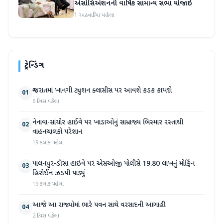
એસોસિએશનની વાર્ષિક સામાન્ય સભા યોજાઈ
1 અઠવાડિયા પહેલા
ટ્રેન્ડિંગ
ગુજરાતમાં ખાનગી ટ્યુશન ક્લાસીસ પર આવશે કડક કાયદો
01
6 દિવસ પહેલા
નેનાવા-સાંચોર હાઈવે પર ખાડાઓનું સામ્રાજ્ય બિસ્માર રસ્તાથી
02
વાહનચાલકો પરેશાન
19 કલાક પહેલા
પાલનપુર-ડીસા હાઇવે પર એસઓજી પોલીસે 19.80 લાખનું મોર્ફિન
03
હિરોઈન ઝડપી પાડ્યું
19 કલાક પહેલા
આજે આ રાજ્યોમાં ભારે પવન સાથે વરસાદની આગાહી
04
2 દિવસ પહેલા