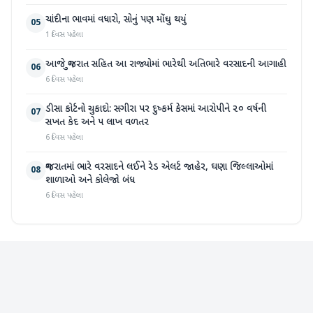
ચાંદીના ભાવમાં વધારો, સોનું પણ મોંઘુ થયું
05
1 દિવસ પહેલા
આજે ગુજરાત સહિત આ રાજ્યોમાં ભારેથી અતિભારે વરસાદની આગાહી
06
6 દિવસ પહેલા
ડીસા કોર્ટનો ચુકાદો: સગીરા પર દુષ્કર્મ કેસમાં આરોપીને ૨૦ વર્ષની
07
સખત કેદ અને ૫ લાખ વળતર
6 દિવસ પહેલા
ગુજરાતમાં ભારે વરસાદને લઈને રેડ એલર્ટ જાહેર, ઘણા જિલ્લાઓમાં
08
શાળાઓ અને કોલેજો બંધ
6 દિવસ પહેલા